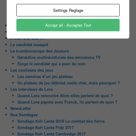
Les Z’Amours
Settings Reglage
N’oubliez Pas Les Paroles
Tout le monde veut prendre sa place
Accept all - Accepter Tout
Chaine Youtube
Contact
Il était une fois ….
Le candidat masqué
Le trombinoscope des Joueurs
Géraldine multirécidiviste des émissions TV
Serge le candidat qui a peur du noir.
Les coulisses des jeux
Les caméras d’un jeu plateau
Un plateau de jeu télévisé coûte cher, mais pourquoi ?
Les interviews de Lora
Quand Lora rencontre Aline elles parlent de quoi ?
Quand Lora papote avec Franck, ils parlent de quoi ?
NewsLetter
Nos Sondages
Sondage Koh Lanta 2018 Le combat des héros
Sondage Koh Lanta Fidji 2017
Sondage Koh Lanta Cambodge 2017