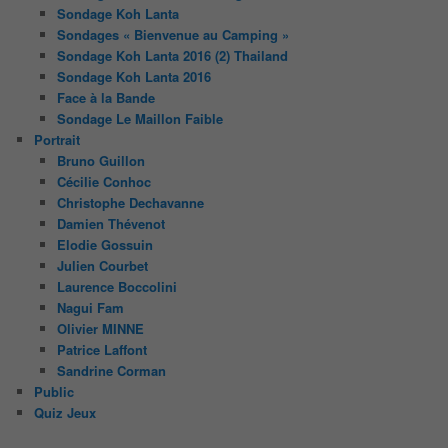
Sondage Koh Lanta
Sondages « Bienvenue au Camping »
Sondage Koh Lanta 2016 (2) Thailand
Sondage Koh Lanta 2016
Face à la Bande
Sondage Le Maillon Faible
Portrait
Bruno Guillon
Cécilie Conhoc
Christophe Dechavanne
Damien Thévenot
Elodie Gossuin
Julien Courbet
Laurence Boccolini
Nagui Fam
Olivier MINNE
Patrice Laffont
Sandrine Corman
Public
Quiz Jeux