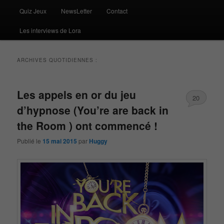
Quiz Jeux
NewsLetter
Contact
Les interviews de Lora
ARCHIVES QUOTIDIENNES :
Les appels en or du jeu
20
d’hypnose (You’re are back in
the Room ) ont commencé !
Publié le
15 mai 2015
par
Huggy