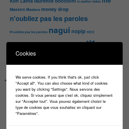
m6
Koh Lanta
laurence boccolini
le maillon faible
money drop
Maestro
Masters
n'oubliez pas les paroles
nagui
noplp
nrj12
N'oubliez pas les paroles
tf1
pékin express
Olivier Minne
révélation
TLMVPSP
tournage
Cookies
tv
W9
PAGES
We serve cookies. If you think that's ok, just click
Castings
"Accept all". You can also choose what kind of cookies
C’est quoi un casteur ?
you want by clicking "Settings". Nous servons des
C’est quoi un directeur de casting ?
cookies. Si vous pensez que c'est ok, cliquez simplement
Harry
sur "Accepter tout". Vous pouvez également choisir le
Motus
type de cookies que vous souhaitez en cliquant sur
Slam
"Paramètres".
C’est quoi un casting ?
Tous les castings
Les 12 coups de midi