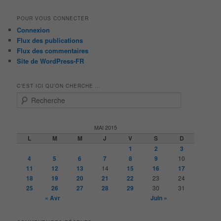
POUR VOUS CONNECTER
Connexion
Flux des publications
Flux des commentaires
Site de WordPress-FR
C’EST ICI QU’ON CHERCHE …
R
e
c
h
MAI 2015
e
L
M
M
J
V
S
D
r
1
2
3
c
4
5
6
7
8
9
10
h
11
12
13
14
15
16
17
e
18
19
20
21
22
23
24
25
26
27
28
29
30
31
« Avr
Juin »