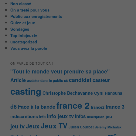
Non classé
On a testé pour vous
Public aux enregistrements
Quizz et jeux
Sondages
Top Infojeuxtv
uncategorized
Vous avez la parole
ON PARLE DE TOUT ÇA !
"Tout le monde veut prendre sa place"
candidat
Article
casteur
assister dans le public
c8
casting
Christophe Dechavanne
Cyril Hanouna
france 2
d8
Face à la bande
france 3
france2
info jeux tv
Infos
indiscrétions
jeu
info
Inscription
Jeux TV
Jeux
jeu tv
Julien Courbet
Jérémy Michalak