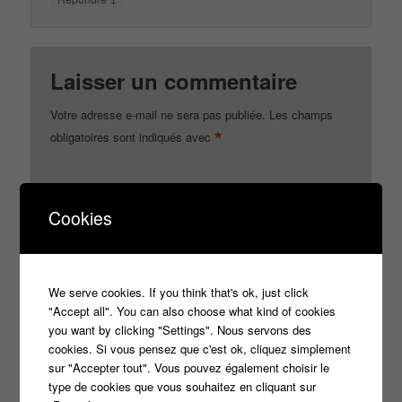
Laisser un commentaire
Votre adresse e-mail ne sera pas publiée.
Les champs
*
obligatoires sont indiqués avec
*
Cookies
Commentaire
We serve cookies. If you think that's ok, just click
"Accept all". You can also choose what kind of cookies
you want by clicking "Settings". Nous servons des
cookies. Si vous pensez que c'est ok, cliquez simplement
sur "Accepter tout". Vous pouvez également choisir le
type de cookies que vous souhaitez en cliquant sur