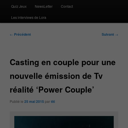
Quiz Jeux
NewsLetter
Contact
Les interviews de Lora
Navigation
←
Précédent
Suivant
→
des
articles
Casting en couple pour une
nouvelle émission de Tv
réalité ‘Power Couple’
Publié le
25 mai 2015
par
titi