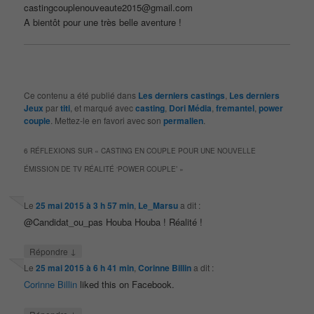
castingcouplenouveaute2015@gmail.com
A bientôt pour une très belle aventure !
Ce contenu a été publié dans
Les derniers castings
,
Les derniers
Jeux
par
titi
, et marqué avec
casting
,
Dori Média
,
fremantel
,
power
couple
. Mettez-le en favori avec son
permalien
.
6 RÉFLEXIONS SUR «
CASTING EN COUPLE POUR UNE NOUVELLE
ÉMISSION DE TV RÉALITÉ ‘POWER COUPLE’
»
Le
25 mai 2015 à 3 h 57 min
,
Le_Marsu
a dit :
@Candidat_ou_pas Houba Houba ! Réalité !
↓
Répondre
Le
25 mai 2015 à 6 h 41 min
,
Corinne Billin
a dit :
Corinne Billin
liked this on Facebook.
↓