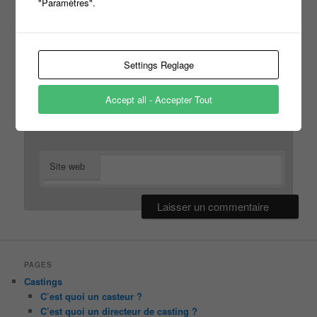
"Paramètres".
*
Nom
Settings Reglage
*
E-mail
Accept all - Accepter Tout
Site web
PAGES
Castings
C’est quoi un casteur ?
C’est quoi un directeur de casting ?