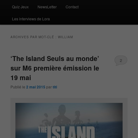
Quiz Jeux
NewsLetter
Contact
Les interviews de Lora
ARCHIVES PAR MOT-CLÉ :
WILLIAM
‘The Island Seuls au monde’
2
sur M6 première émission le
19 mai
Publié le
2 mai 2015
par
titi