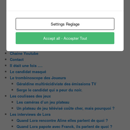
Motus
Slam
C’est quoi un casting ?
Tous les castings
Settings Reglage
Les 12 coups de midi
Les Z’Amours
Accept all - Accepter Tout
N’oubliez Pas Les Paroles
Tout le monde veut prendre sa place
Chaine Youtube
Contact
Il était une fois ….
Le candidat masqué
Le trombinoscope des Joueurs
Géraldine multirécidiviste des émissions TV
Serge le candidat qui a peur du noir.
Les coulisses des jeux
Les caméras d’un jeu plateau
Un plateau de jeu télévisé coûte cher, mais pourquoi ?
Les interviews de Lora
Quand Lora rencontre Aline elles parlent de quoi ?
Quand Lora papote avec Franck, ils parlent de quoi ?