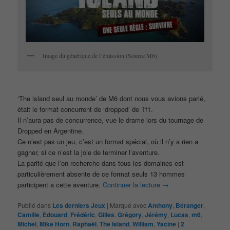
Image du générique de l’émission (Source M6)
‘The island seul au monde’ de M6 dont nous vous avions parlé,
était le format concurrent de ‘dropped’ de Tf1.
Il n’aura pas de concurrence, vue le drame lors du tournage de
Dropped en Argentine.
Ce n’est pas un jeu, c’est un format spécial, où il n’y a rien a
gagner, si ce n’est la joie de terminer l’aventure.
La parité que l’on recherche dans tous les domaines est
particulièrement absente de ce format seuls 13 hommes
participent a cette aventure.
Continuer la lecture
→
Publié dans
Les derniers Jeux
|
Marqué avec
Anthony
,
Béranger
,
Camille
,
Edouard
,
Frédéric
,
Gilles
,
Grégory
,
Jérémy
,
Lucas
,
m6
,
Michel
,
Mike Horn
,
Raphaël
,
The Island
,
William
,
Yacine
|
2