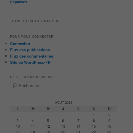
Réponses
TRADUCTEUR AUTOMATIQUE
POUR VOUS CONNECTER
Connexion
Flux des publications
Flux des commentaires
Site de WordPress-FR
C’EST ICI QU’ON CHERCHE …
R
e
c
h
AOÛT 2026
e
L
M
M
J
V
S
D
r
1
2
c
3
4
5
6
7
8
9
h
10
11
12
13
14
15
16
e
17
18
19
20
21
22
23