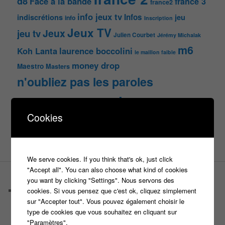
d8
Face à la bande
france 3
france2
info jeux tv
Infos
indiscrétions
jeu
info
Inscription
Jeux TV
Jeux
jeu tv
Julien Courbet
Jérémy Michalak
m6
Koh Lanta
laurence boccolini
le maillon faible
money drop
Maestro
Masters
n'oubliez pas les paroles
nagui
noplp
nrj12
N'oubliez pas les paroles
Cookies
tf1
pékin express
Olivier Minne
révélation
TLMVPSP
tournage
tv
W9
We serve cookies. If you think that's ok, just click
"Accept all". You can also choose what kind of cookies
PAGES
you want by clicking "Settings". Nous servons des
Castings
cookies. Si vous pensez que c'est ok, cliquez simplement
C’est quoi un casteur ?
sur "Accepter tout". Vous pouvez également choisir le
C’est quoi un directeur de casting ?
type de cookies que vous souhaitez en cliquant sur
Harry
"Paramètres".