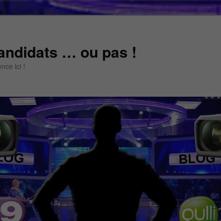
andidats … ou pas !
ce ici !