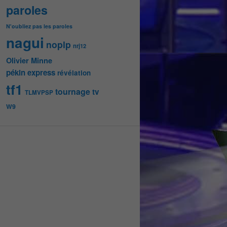
paroles
N'oubliez pas les paroles
nagui
noplp
nrj12
Olivier Minne
pékin express
révélation
tf1
tournage
tv
TLMVPSP
W9