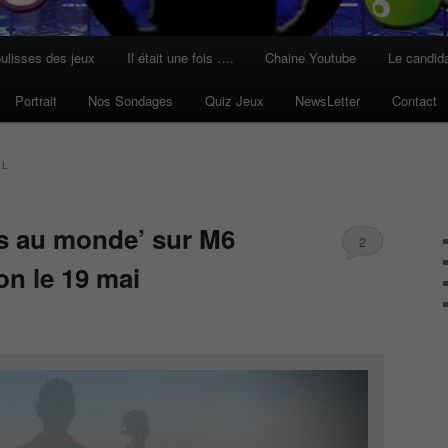
ulisses des jeux
Il était une fois ….
Chaine Youtube
Le candid
Portrait
Nos Sondages
Quiz Jeux
NewsLetter
Contact
ËL
ls au monde’ sur M6
2
on le 19 mai