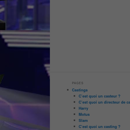
PAGES
Castings
C’est quoi un casteur ?
C’est quoi un directeur de c
Harry
Motus
Slam
C’est quoi un casting ?