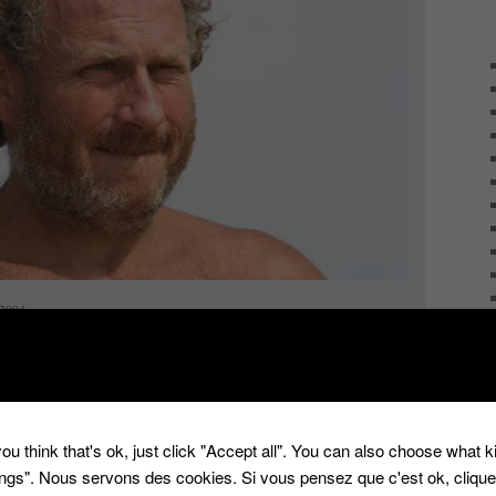
 2004
l soit avare en paroles, et ne s’épanche régulièrement
lecture
→
ou think that's ok, just click "Accept all". You can also choose what 
é avec
2014
,
Denis Brogniart
,
Jean-Luc Morandini
,
Koh Lanta
,
tings". Nous servons des cookies. Si vous pensez que c'est ok, cliqu
ses