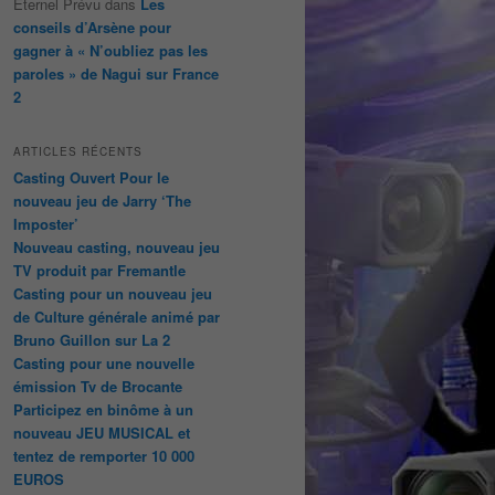
Éternel Prévu
dans
Les
conseils d’Arsène pour
gagner à « N’oubliez pas les
paroles » de Nagui sur France
2
ARTICLES RÉCENTS
Casting Ouvert Pour le
nouveau jeu de Jarry ‘The
Imposter’
Nouveau casting, nouveau jeu
TV produit par Fremantle
Casting pour un nouveau jeu
de Culture générale animé par
Bruno Guillon sur La 2
Casting pour une nouvelle
émission Tv de Brocante
Participez en binôme à un
nouveau JEU MUSICAL et
tentez de remporter 10 000
EUROS