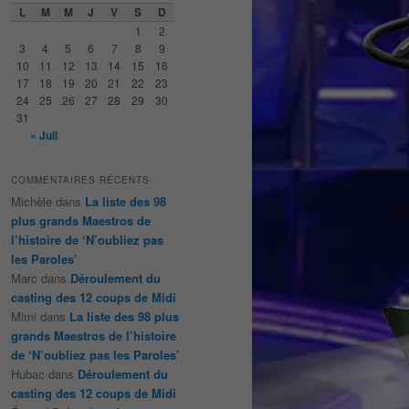
e
L
M
M
J
V
S
D
r
1
2
c
3
4
5
6
7
8
9
h
10
11
12
13
14
15
16
e
17
18
19
20
21
22
23
24
25
26
27
28
29
30
31
« Juil
COMMENTAIRES RÉCENTS
Michèle
dans
La liste des 98
plus grands Maestros de
l’histoire de ‘N’oubliez pas
les Paroles’
Marc
dans
Déroulement du
casting des 12 coups de Midi
Mimi
dans
La liste des 98 plus
grands Maestros de l’histoire
de ‘N’oubliez pas les Paroles’
Hubac
dans
Déroulement du
casting des 12 coups de Midi