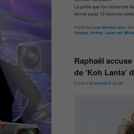
La parité que l’on recherche d
format seuls 13 hommes partic
Publié dans
Les derniers Jeux
|
Mar
Grégory
,
Jérémy
,
Lucas
,
m6
,
Miche
Raphaël accuse 
de ‘Koh Lanta’ d
Publié le
25 avril 2015
par
titi