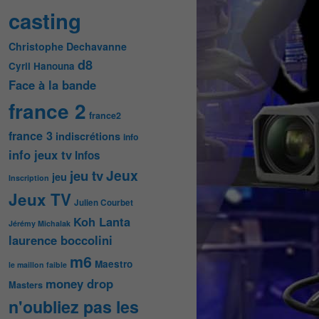
casting
Christophe Dechavanne
d8
Cyril Hanouna
Face à la bande
france 2
france2
france 3
indiscrétions
info
info jeux tv
Infos
Jeux
jeu tv
jeu
Inscription
Jeux TV
Julien Courbet
Koh Lanta
Jérémy Michalak
laurence boccolini
m6
Maestro
le maillon faible
money drop
Masters
n'oubliez pas les