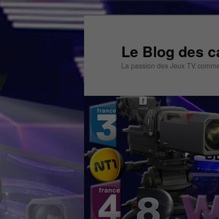
Aller
Aller
au
au
contenu
contenu
Le Blog des c
principal
secondaire
La passion des Jeux TV commen