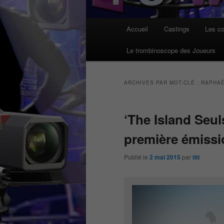
Menu
Accueil
Castings
Les co
principal
Le trombinoscope des Joueurs
ARCHIVES PAR MOT-CLÉ :
RAPHA
‘The Island Seu
première émissi
Publié le
2 mai 2015
par
titi