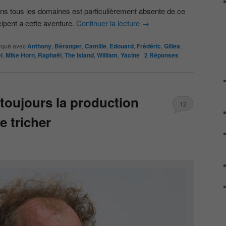
ans tous les domaines est particulièrement absente de ce
ipent a cette aventure.
Continuer la lecture
→
qué avec
Anthony
,
Béranger
,
Camille
,
Edouard
,
Frédéric
,
Gilles
,
l
,
Mike Horn
,
Raphaël
,
The Island
,
William
,
Yacine
|
2
Réponses
toujours la production
12
e tricher