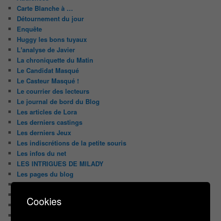
Carte Blanche à …
Détournement du jour
Enquête
Huggy les bons tuyaux
L'analyse de Javier
La chroniquette du Matin
Le Candidat Masqué
Le Casteur Masqué !
Le courrier des lecteurs
Le journal de bord du Blog
Les articles de Lora
Les derniers castings
Les derniers Jeux
Les indiscrétions de la petite souris
Les infos du net
LES INTRIGUES DE MILADY
Les pages du blog
Les pages réservées aux abonnées
Les papiers du journaliste Masqué
Cookies
Les Portraits de Fannette
Malika la Fouine