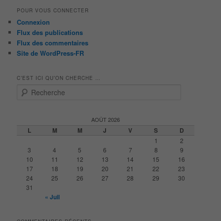
POUR VOUS CONNECTER
Connexion
Flux des publications
Flux des commentaires
Site de WordPress-FR
C’EST ICI QU’ON CHERCHE …
R
e
c
h
AOÛT 2026
e
L
M
M
J
V
S
D
r
1
2
c
3
4
5
6
7
8
9
h
10
11
12
13
14
15
16
e
17
18
19
20
21
22
23
24
25
26
27
28
29
30
31
« Juil