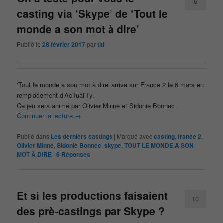
6
casting via ‘Skype’ de ‘Tout le
monde a son mot à dire’
Publié le
28 février 2017
par
titi
‘Tout le monde a son mot à dire’ arrive sur France 2 le 6 mars en
remplacement d’AcTualiTy.
Ce jeu sera animé par Olivier Minne et Sidonie Bonnec .
Continuer la lecture
→
Publié dans
Les derniers castings
|
Marqué avec
casting
,
france 2
,
Olivier Minne
,
Sidonie Bonnec
,
skype
,
TOUT LE MONDE A SON
MOT À DIRE
|
6
Réponses
Et si les productions faisaient
10
des prè-castings par Skype ?