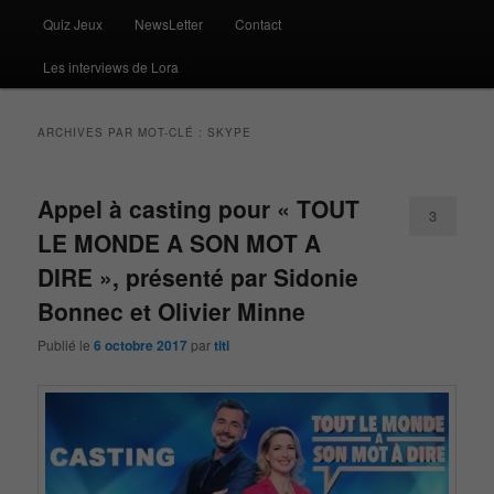
Quiz Jeux
NewsLetter
Contact
Les interviews de Lora
ARCHIVES PAR MOT-CLÉ :
SKYPE
Appel à casting pour « TOUT
3
LE MONDE A SON MOT A
DIRE », présenté par Sidonie
Bonnec et Olivier Minne
Publié le
6 octobre 2017
par
titi