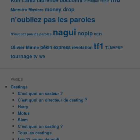
le maillon faible
money drop
Maestro
Masters
n'oubliez pas les paroles
nagui
noplp
nrj12
N'oubliez pas les paroles
tf1
pékin express
Olivier Minne
révélation
TLMVPSP
tournage
tv
W9
PAGES
Castings
C’est quoi un casteur ?
C’est quoi un directeur de casting ?
Harry
Motus
Slam
C’est quoi un casting ?
Tous les castings
Les 12 coups de midi