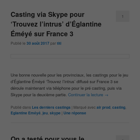
Casting via Skype pour
1
‘Trouvez l’intrus’ d’Églantine
Éméyé sur France 3
Publié le
30 août 2017
par
titi
Une bonne nouvelle pour les provinciaux, les castings pour le jeu
d’Églantine Éméyé ‘Trouvez l’intrus’ diffusé sur France 3 se
déroule maintenant via téléphone pour le pré casting, puis via
Skype pour la deuxième partie.
Continuer la lecture
→
Publié dans
Les derniers castings
|
Marqué avec
air prod
,
casting
,
Eglantine Eméyé
,
jeu
,
skype
|
Une
réponse
On a testé pour vous le