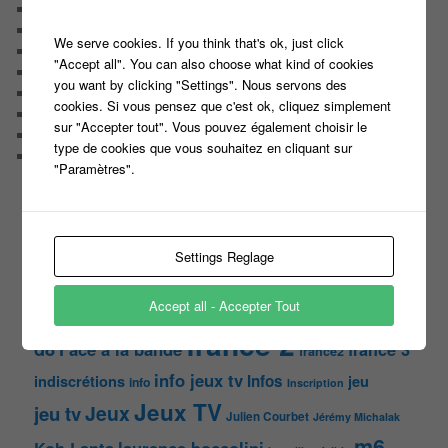
Non classé
On a testé pour vous
We serve cookies. If you think that's ok, just click
Public aux enregistrements
"Accept all". You can also choose what kind of cookies
Quizz et jeux
you want by clicking "Settings". Nous servons des
Sondages
cookies. Si vous pensez que c'est ok, cliquez simplement
Top Infojeuxtv
sur "Accepter tout". Vous pouvez également choisir le
uncategorized
type de cookies que vous souhaitez en cliquant sur
Vous avez la parole
"Paramètres".
ON PARLE DE TOUT ÇA !
"Tout le monde veut prendre sa place"
Settings Reglage
candidat
Article
casteur
assister dans le public
c8
casting
Christophe Dechavanne
Cyril Hanouna
Accept all - Accepter Tout
france 2
d8
Face à la bande
france 3
france2
info jeux tv
Infos
indiscrétions
jeu
info
Inscription
Jeux TV
Jeux
jeu tv
Julien Courbet
Jérémy Michalak
m6
Koh Lanta
laurence boccolini