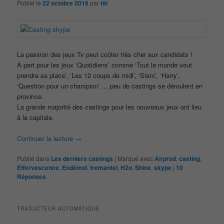
Publié le
22 octobre 2016
par
titi
La passion des jeux Tv peut coûter très cher aux candidats !
A part pour les jeux ‘Quotidiens’ comme ‘Tout le monde veut
prendre sa place’, ‘Les 12 coups de midi’, ‘Slam’, ‘Harry’,
‘Question pour un champion’ … peu de castings se déroulent en
province.
La grande majorité des castings pour les nouveaux jeux ont lieu
à la capitale.
Continuer la lecture
→
Publié dans
Les derniers castings
|
Marqué avec
Airprod
,
casting
,
Effervescence
,
Endémol
,
fremantel
,
H2o
,
Shine
,
skype
|
10
Réponses
TRADUCTEUR AUTOMATIQUE