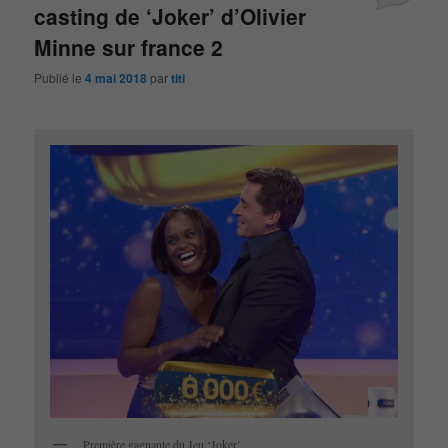
casting de ‘Joker’ d’Olivier
Minne sur france 2
Publié le
4 mai 2018
par
titi
Première gagnante du Jeu ‘Joker’