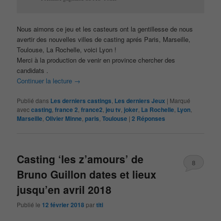
Nous aimons ce jeu et les casteurs ont la gentillesse de nous
avertir des nouvelles villes de casting aprés Paris, Marseille,
Toulouse, La Rochelle, voici Lyon !
Merci à la production de venir en province chercher des
candidats .
Continuer la lecture
→
Publié dans
Les derniers castings
,
Les derniers Jeux
|
Marqué
avec
casting
,
france 2
,
france2
,
jeu tv
,
joker
,
La Rochelle
,
Lyon
,
Marseille
,
Olivier Minne
,
paris
,
Toulouse
|
2
Réponses
Casting ‘les z’amours’ de
8
Bruno Guillon dates et lieux
jusqu’en avril 2018
Publié le
12 février 2018
par
titi