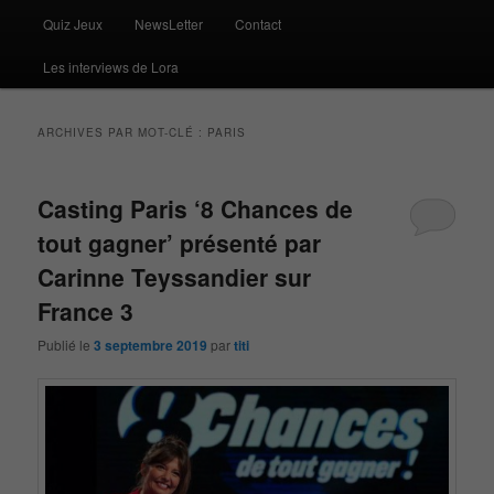
Quiz Jeux
NewsLetter
Contact
Les interviews de Lora
ARCHIVES PAR MOT-CLÉ :
PARIS
Casting Paris ‘8 Chances de
tout gagner’ présenté par
Carinne Teyssandier sur
France 3
Publié le
3 septembre 2019
par
titi