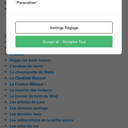
"Paramètres".
Casting pour une nouvelle émission Tv de Brocante
Participez en binôme à un nouveau JEU MUSICAL et tentez
de remporter 10 000 EUROS
Settings Reglage
CATÉGORIES
Audiences
Accept all - Accepter Tout
Carte Blanche à …
Détournement du jour
Enquête
Huggy les bons tuyaux
L'analyse de Javier
La chroniquette du Matin
Le Candidat Masqué
Le Casteur Masqué !
Le courrier des lecteurs
Le journal de bord du Blog
Les articles de Lora
Les derniers castings
Les derniers Jeux
Les indiscrétions de la petite souris
Les infos du net