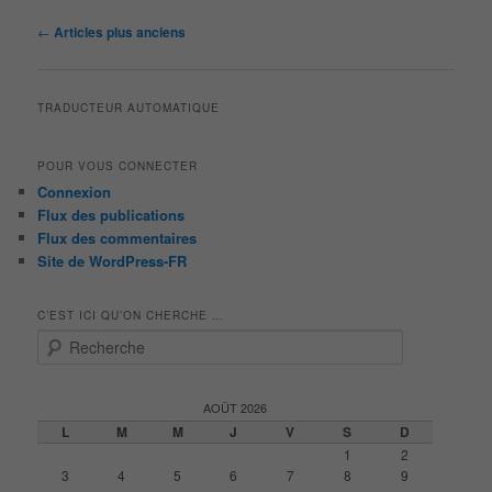
Navigation
←
Articles plus anciens
des
articles
TRADUCTEUR AUTOMATIQUE
POUR VOUS CONNECTER
Connexion
Flux des publications
Flux des commentaires
Site de WordPress-FR
C’EST ICI QU’ON CHERCHE …
R
e
c
h
AOÛT 2026
e
L
M
M
J
V
S
D
r
1
2
c
3
4
5
6
7
8
9
h