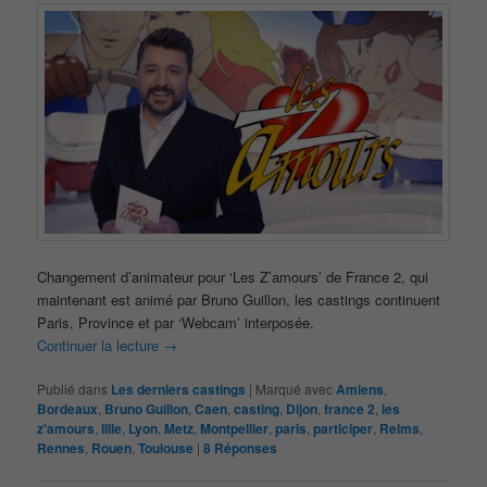
Changement d’animateur pour ‘Les Z’amours’ de France 2, qui
maintenant est animé par Bruno Guillon, les castings continuent
Paris, Province et par ‘Webcam’ interposée.
Continuer la lecture
→
Publié dans
Les derniers castings
|
Marqué avec
Amiens
,
Bordeaux
,
Bruno Guillon
,
Caen
,
casting
,
Dijon
,
france 2
,
les
z'amours
,
lille
,
Lyon
,
Metz
,
Montpellier
,
paris
,
participer
,
Reims
,
Rennes
,
Rouen
,
Toulouse
|
8
Réponses