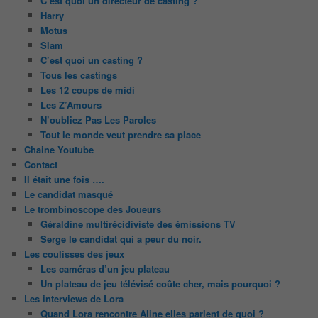
C’est quoi un directeur de casting ?
Harry
Motus
Slam
C’est quoi un casting ?
Tous les castings
Les 12 coups de midi
Les Z’Amours
N’oubliez Pas Les Paroles
Tout le monde veut prendre sa place
Chaine Youtube
Contact
Il était une fois ….
Le candidat masqué
Le trombinoscope des Joueurs
Géraldine multirécidiviste des émissions TV
Serge le candidat qui a peur du noir.
Les coulisses des jeux
Les caméras d’un jeu plateau
Un plateau de jeu télévisé coûte cher, mais pourquoi ?
Les interviews de Lora
Quand Lora rencontre Aline elles parlent de quoi ?