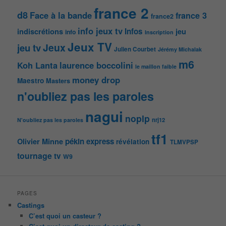
france 2
d8
Face à la bande
france 3
france2
info jeux tv
Infos
indiscrétions
jeu
info
Inscription
Jeux TV
Jeux
jeu tv
Julien Courbet
Jérémy Michalak
m6
Koh Lanta
laurence boccolini
le maillon faible
money drop
Maestro
Masters
n'oubliez pas les paroles
nagui
noplp
nrj12
N'oubliez pas les paroles
tf1
pékin express
Olivier Minne
révélation
TLMVPSP
tournage
tv
W9
PAGES
Castings
C’est quoi un casteur ?