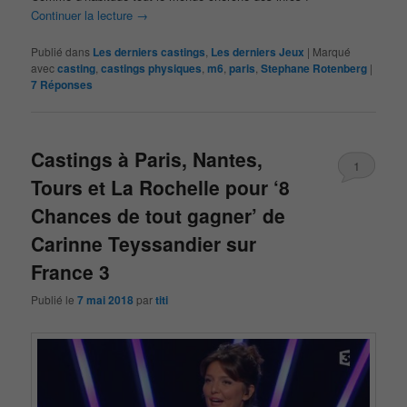
Continuer la lecture
→
Publié dans
Les derniers castings
,
Les derniers Jeux
|
Marqué
avec
casting
,
castings physiques
,
m6
,
paris
,
Stephane Rotenberg
|
7
Réponses
Castings à Paris, Nantes,
1
Tours et La Rochelle pour ‘8
Chances de tout gagner’ de
Carinne Teyssandier sur
France 3
Publié le
7 mai 2018
par
titi