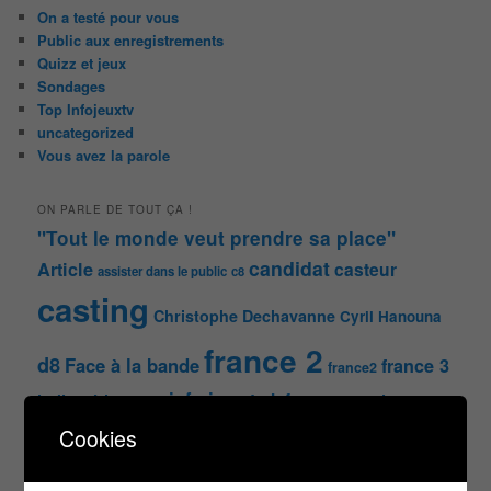
On a testé pour vous
Public aux enregistrements
Quizz et jeux
Sondages
Top Infojeuxtv
uncategorized
Vous avez la parole
ON PARLE DE TOUT ÇA !
"Tout le monde veut prendre sa place"
candidat
Article
casteur
assister dans le public
c8
casting
Christophe Dechavanne
Cyril Hanouna
france 2
d8
Face à la bande
france 3
france2
info jeux tv
Infos
indiscrétions
jeu
info
Inscription
Jeux TV
Jeux
jeu tv
Cookies
Julien Courbet
Jérémy Michalak
m6
Koh Lanta
laurence boccolini
le maillon faible