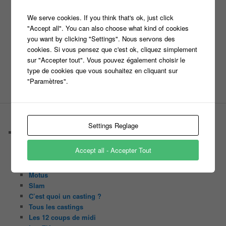
money drop
Maestro
Masters
We serve cookies. If you think that's ok, just click
n'oubliez pas les paroles
"Accept all". You can also choose what kind of cookies
nagui
you want by clicking "Settings". Nous servons des
noplp
nrj12
N'oubliez pas les paroles
cookies. Si vous pensez que c'est ok, cliquez simplement
sur "Accepter tout". Vous pouvez également choisir le
tf1
pékin express
Olivier Minne
révélation
TLMVPSP
type de cookies que vous souhaitez en cliquant sur
"Paramètres".
tournage
tv
W9
PAGES
Settings Reglage
Castings
C’est quoi un casteur ?
Accept all - Accepter Tout
C’est quoi un directeur de casting ?
Harry
Motus
Slam
C’est quoi un casting ?
Tous les castings
Les 12 coups de midi