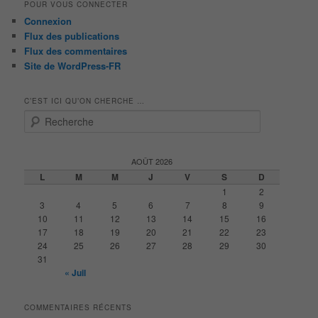
POUR VOUS CONNECTER
Connexion
Flux des publications
Flux des commentaires
Site de WordPress-FR
C’EST ICI QU’ON CHERCHE …
R
e
c
h
AOÛT 2026
e
L
M
M
J
V
S
D
r
1
2
c
3
4
5
6
7
8
9
h
10
11
12
13
14
15
16
e
17
18
19
20
21
22
23
24
25
26
27
28
29
30
31
« Juil
COMMENTAIRES RÉCENTS