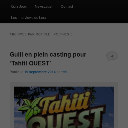
Quiz Jeux
NewsLetter
Contact
Les interviews de Lora
ARCHIVES PAR MOT-CLÉ :
POLYNÉSIE
Gulli en plein casting pour
4
‘Tahiti QUEST’
Publié le
19 septembre 2014
par
titi