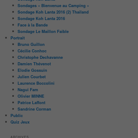
Sondages « Bienvenue au Camping »
Sondage Koh Lanta 2016 (2) Thailand
Sondage Koh Lanta 2016
Face à la Bande
Sondage Le Maillon Faible
Portrait
Bruno Guillon
Cécilie Conhoc
Christophe Dechavanne
Damien Thévenot
Elodie Gossuin
Julien Courbet
Laurence Boccolini
Nagui Fam
Olivier MINNE
Patrice Laffont
Sandrine Corman
Public
Quiz Jeux
ARCHIVES