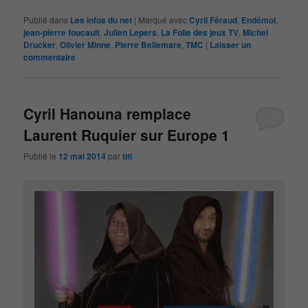
Publié dans
Les infos du net
|
Marqué avec
Cyril Féraud
,
Endémol
,
jean-pierre foucault
,
Julien Lepers
,
La Folie des jeux TV
,
Michel
Drucker
,
Olivier Minne
,
Pierre Bellemare
,
TMC
|
Laisser un
commentaire
Cyril Hanouna remplace
Laurent Ruquier sur Europe 1
Publié le
12 mai 2014
par
titi