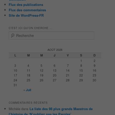
Flux des publications
Flux des commentaires
Site de WordPress-FR
C’EST ICI QU’ON CHERCHE …
R
e
c
h
AOÛT 2026
e
L
M
M
J
V
S
D
r
1
2
c
3
4
5
6
7
8
9
h
10
11
12
13
14
15
16
e
17
18
19
20
21
22
23
24
25
26
27
28
29
30
31
« Juil
COMMENTAIRES RÉCENTS
Michèle
dans
La liste des 98 plus grands Maestros de
l’histoire de ‘N’oubliez pas les Paroles’