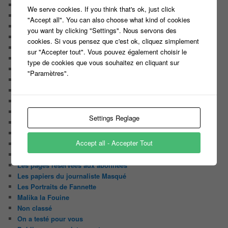
Enquête
We serve cookies. If you think that's ok, just click
Huggy les bons tuyaux
"Accept all". You can also choose what kind of cookies
L'analyse de Javier
you want by clicking "Settings". Nous servons des
La chroniquette du Matin
cookies. Si vous pensez que c'est ok, cliquez simplement
Le Candidat Masqué
sur "Accepter tout". Vous pouvez également choisir le
Le Casteur Masqué !
type de cookies que vous souhaitez en cliquant sur
Le courrier des lecteurs
"Paramètres".
Le journal de bord du Blog
Les articles de Lora
Les derniers castings
Les derniers Jeux
Settings Reglage
Les indiscrétions de la petite souris
Les infos du net
Accept all - Accepter Tout
LES INTRIGUES DE MILADY
Les pages du blog
Les pages réservées aux abonnées
Les papiers du journaliste Masqué
Les Portraits de Fannette
Malika la Fouine
Non classé
On a testé pour vous