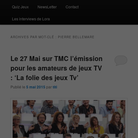
Quiz Jeux
NewsLetter
Contact
Les interviews de Lora
ARCHIVES PAR MOT-CLÉ :
PIERRE BELLEMARE
Le 27 Mai sur TMC l’émission
pour les amateurs de jeux TV
: ‘La folie des jeux Tv’
Publié le
5 mai 2015
par
titi