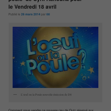
le Vendredi 18 avril
Publié le
26 mars 2014
par
titi
L’œuf ou la Poule nouvelle émission de D8
Comment nous vendre ce nouveau jeu de Quiz réservé aux