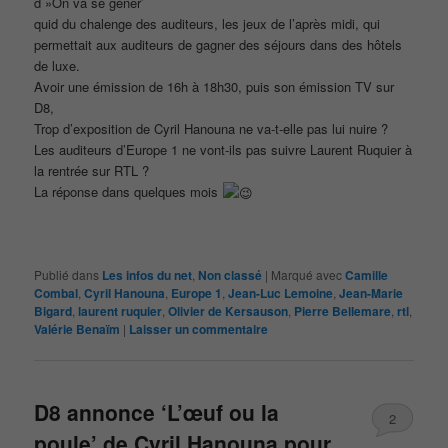
d »On va se gêner’
quid du chalenge des auditeurs, les jeux de l’après midi, qui
permettait aux auditeurs de gagner des séjours dans des hôtels
de luxe.
Avoir une émission de 16h à 18h30, puis son émission TV sur
D8,
Trop d’exposition de Cyril Hanouna ne va-t-elle pas lui nuire ?
Les auditeurs d’Europe 1 ne vont-ils pas suivre Laurent Ruquier à
la rentrée sur RTL ?
La réponse dans quelques mois
Publié dans
Les infos du net
,
Non classé
|
Marqué avec
Camille
Combal
,
Cyril Hanouna
,
Europe 1
,
Jean-Luc Lemoine
,
Jean-Marie
Bigard
,
laurent ruquier
,
Olivier de Kersauson
,
Pierre Bellemare
,
rtl
,
Valérie Benaïm
|
Laisser un commentaire
D8 annonce ‘L’œuf ou la
2
poule’ de Cyril Hanouna pour