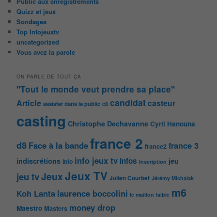
Public aux enregistrements
Quizz et jeux
Sondages
Top Infojeuxtv
uncategorized
Vous avez la parole
ON PARLE DE TOUT ÇA !
"Tout le monde veut prendre sa place"
candidat
Article
casteur
assister dans le public
c8
casting
Christophe Dechavanne
Cyril Hanouna
france 2
d8
Face à la bande
france 3
france2
info jeux tv
Infos
indiscrétions
jeu
info
Inscription
Jeux TV
Jeux
jeu tv
Julien Courbet
Jérémy Michalak
m6
Koh Lanta
laurence boccolini
le maillon faible
money drop
Maestro
Masters