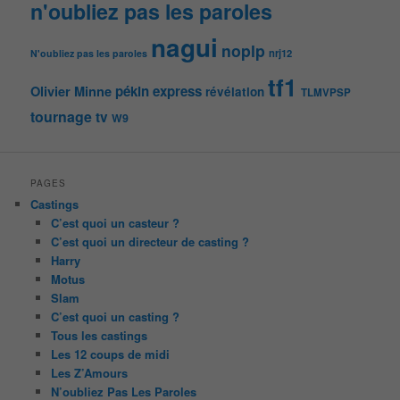
n'oubliez pas les paroles
nagui
noplp
nrj12
N'oubliez pas les paroles
tf1
pékin express
Olivier Minne
révélation
TLMVPSP
tournage
tv
W9
PAGES
Castings
C’est quoi un casteur ?
C’est quoi un directeur de casting ?
Harry
Motus
Slam
C’est quoi un casting ?
Tous les castings
Les 12 coups de midi
Les Z’Amours
N’oubliez Pas Les Paroles