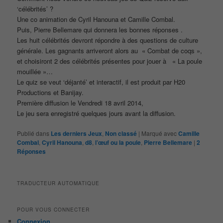
‘célébrités’ ?
Une co animation de Cyril Hanouna et Camille Combal.
Puis, Pierre Bellemare qui donnera les bonnes réponses .
Les huit célébrités devront répondre à des questions de culture
générale. Les gagnants arriveront alors au « Combat de coqs »,
et choisiront 2 des célébrités présentes pour jouer à « La poule
mouillée »…
Le quiz se veut ‘déjanté’ et interactif, il est produit par H20
Productions et Banijay.
Première diffusion le Vendredi 18 avril 2014,
Le jeu sera enregistré quelques jours avant la diffusion.
Publié dans
Les derniers Jeux
,
Non classé
|
Marqué avec
Camille
Combal
,
Cyril Hanouna
,
d8
,
l’œuf ou la poule
,
Pierre Bellemare
|
2
Réponses
TRADUCTEUR AUTOMATIQUE
POUR VOUS CONNECTER
Connexion