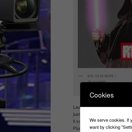
RTL VS EUROPE 1
dès la rentrée.
RUQUIER VS HANOUNA
Cookies
Laurent Ruquier avait annoncé i
juste ses 15 ans de présence 
We serve cookies. If y
Il va reprendre sur RTL l’émis
want by clicking "Set
Plusieurs noms circulaient po