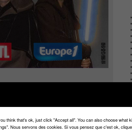
l y a quelques mois son départ pour RTL alors qu’il fêtait
sur Europe 1 avec ‘On va se Gêner’.
ou think that's ok, just click "Accept all". You can also choose what 
sion mythique ‘Les grosses têtes’ de Philippe Bouvard .
tings". Nous servons des cookies. Si vous pensez que c'est ok, cliqu
ur son remplacement.