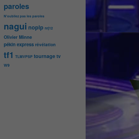
paroles
N'oubliez pas les paroles
nagui
noplp
nrj12
Olivier Minne
pékin express
révélation
tf1
tournage
tv
TLMVPSP
W9