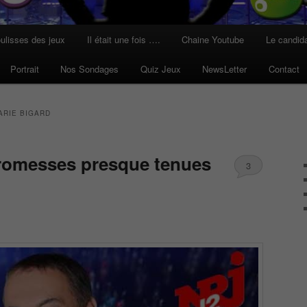
ulisses des jeux
Il était une fois ….
Chaine Youtube
Le candid
Portrait
Nos Sondages
Quiz Jeux
NewsLetter
Contact
ARIE BIGARD
promesses presque tenues
3