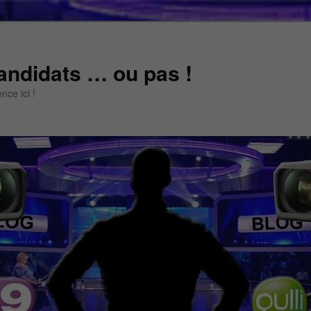
andidats … ou pas !
ce ici !