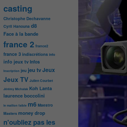
casting
Christophe Dechavanne
d8
Cyril Hanouna
Face à la bande
france 2
france2
france 3
indiscrétions
info
info jeux tv
Infos
Jeux
jeu tv
jeu
Inscription
Jeux TV
Julien Courbet
Koh Lanta
Jérémy Michalak
laurence boccolini
m6
Maestro
le maillon faible
money drop
Masters
n'oubliez pas les