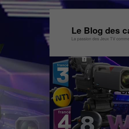
Aller
Aller
au
au
contenu
contenu
Le Blog des c
principal
secondaire
La passion des Jeux TV commen