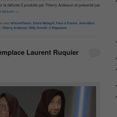
r la défunte 5 produite par Thierry Ardisson et présenté par
a lecture
→
é avec
#FaceAFance
,
Enora Malagré
,
Face à France
,
Jean-Marc
2
,
Thierry Ardisson
,
Willy Rovelli
|
3
Réponses
emplace Laurent Ruquier