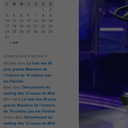
e
L
M
M
J
V
S
D
r
1
2
c
3
4
5
6
7
8
9
h
10
11
12
13
14
15
16
e
17
18
19
20
21
22
23
24
25
26
27
28
29
30
31
« Juil
COMMENTAIRES RÉCENTS
Michèle
dans
La liste des 98
plus grands Maestros de
l’histoire de ‘N’oubliez pas
les Paroles’
Marc
dans
Déroulement du
casting des 12 coups de Midi
Mimi
dans
La liste des 98 plus
grands Maestros de l’histoire
de ‘N’oubliez pas les Paroles’
Hubac
dans
Déroulement du
casting des 12 coups de Midi