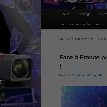
Menu
Accueil
Castings
Les co
principal
Le trombinoscope des Joueurs
ARCHIVES PAR MOT-CLÉ :
JEAN-M
Face à France 
!
Publié le
21 octobre 2015
par
titi