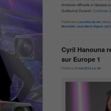
émission diffusée à l’époque su
Guillaume Durand.
Continuer l
Publié dans
Les infos du net
|
Marqu
Morandini
,
Jean-Marie Bigard
,
nrj1
Cyril Hanouna r
sur Europe 1
Publié le
12 mai 2014
par
titi