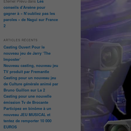
Éternel Prévu
dans
Les
conseils d’Arsène pour
gagner à « N’oubliez pas les
paroles » de Nagui sur France
2
ARTICLES RÉCENTS
Casting Ouvert Pour le
nouveau jeu de Jarry ‘The
Imposter’
Nouveau casting, nouveau jeu
TV produit par Fremantle
Casting pour un nouveau jeu
de Culture générale animé par
Bruno Guillon sur La 2
Casting pour une nouvelle
émission Tv de Brocante
Participez en binôme à un
nouveau JEU MUSICAL et
tentez de remporter 10 000
EUROS