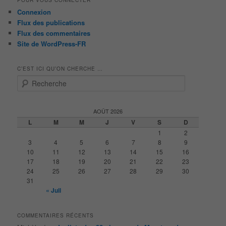
Connexion
Flux des publications
Flux des commentaires
Site de WordPress-FR
C’EST ICI QU’ON CHERCHE …
R
e
c
h
AOÛT 2026
e
L
M
M
J
V
S
D
r
1
2
c
3
4
5
6
7
8
9
h
10
11
12
13
14
15
16
e
17
18
19
20
21
22
23
24
25
26
27
28
29
30
31
« Juil
COMMENTAIRES RÉCENTS