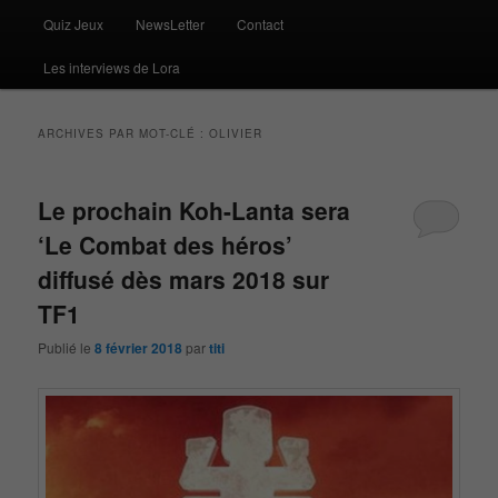
Quiz Jeux
NewsLetter
Contact
Les interviews de Lora
ARCHIVES PAR MOT-CLÉ :
OLIVIER
Le prochain Koh-Lanta sera
‘Le Combat des héros’
diffusé dès mars 2018 sur
TF1
Publié le
8 février 2018
par
titi