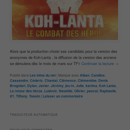
Alors que la production choisi ses candidats pour la version des
anonymes de Koh-Lanta , la diffusion de la version des anciens
se déroulera dès le mois de mars sur TF1
Continuer la lecture
→
Publié dans
Les infos du net
|
Marqué avec
Alban
,
Candice
,
Cassandre
,
Céderic
,
Chantal
,
Clémence
,
Clémentine
,
Denis
Brogniart
,
Dylan
,
Javier
,
Jérémy
,
jeu tv
,
Julie
,
karima
,
Koh Lanta
,
Le retour des héros
,
Ludovic
,
Natahlie
,
Olivier
,
pascal
,
Raphaelle
,
tf1
,
Tiffany
,
Yassin
|
Laisser un commentaire
TRADUCTEUR AUTOMATIQUE
POUR VOUS CONNECTER