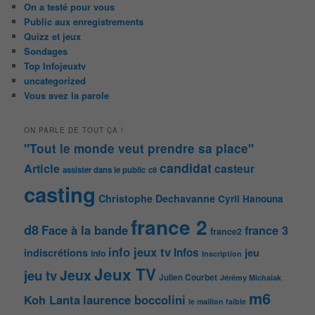
On a testé pour vous
Public aux enregistrements
Quizz et jeux
Sondages
Top Infojeuxtv
uncategorized
Vous avez la parole
ON PARLE DE TOUT ÇA !
"Tout le monde veut prendre sa place"
candidat
Article
casteur
assister dans le public
c8
casting
Christophe Dechavanne
Cyril Hanouna
france 2
d8
Face à la bande
france 3
france2
info jeux tv
Infos
indiscrétions
jeu
info
Inscription
Jeux TV
Jeux
jeu tv
Julien Courbet
Jérémy Michalak
m6
Koh Lanta
laurence boccolini
le maillon faible