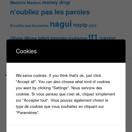
money drop
Maestro
Masters
n'oubliez pas les paroles
nagui
noplp
nrj12
N'oubliez pas les paroles
tf1
pékin express
Olivier Minne
révélation
TLMVPSP
tournage
tv
W9
Cookies
PAGES
We serve cookies. If you think that's ok, just click
Castings
"Accept all". You can also choose what kind of cookies
C’est quoi un casteur ?
you want by clicking "Settings". Nous servons des
C’est quoi un directeur de casting ?
cookies. Si vous pensez que c'est ok, cliquez simplement
Harry
sur "Accepter tout". Vous pouvez également choisir le
Motus
type de cookies que vous souhaitez en cliquant sur
Slam
"Paramètres".
C’est quoi un casting ?
Tous les castings
Les 12 coups de midi
Les Z’Amours