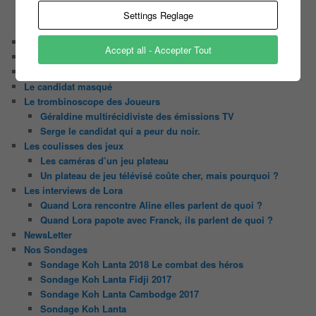
N’oubliez Pas Les Paroles
Settings Reglage
Tout le monde veut prendre sa place
Chaine Youtube
Accept all - Accepter Tout
Contact
Il était une fois ….
Le candidat masqué
Le trombinoscope des Joueurs
Géraldine multirécidiviste des émissions TV
Serge le candidat qui a peur du noir.
Les coulisses des jeux
Les caméras d’un jeu plateau
Un plateau de jeu télévisé coûte cher, mais pourquoi ?
Les interviews de Lora
Quand Lora rencontre Aline elles parlent de quoi ?
Quand Lora papote avec Franck, ils parlent de quoi ?
NewsLetter
Nos Sondages
Sondage Koh Lanta 2018 Le combat des héros
Sondage Koh Lanta Fidji 2017
Sondage Koh Lanta Cambodge 2017
Sondage Koh Lanta