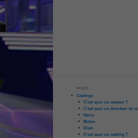
PAGES
Castings
C’est quoi un casteur ?
C’est quoi un directeur de c
Harry
Motus
Slam
C’est quoi un casting ?