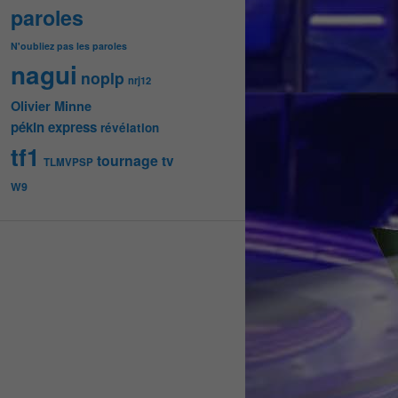
paroles
N'oubliez pas les paroles
nagui
noplp
nrj12
Olivier Minne
pékin express
révélation
tf1
tournage
tv
TLMVPSP
W9