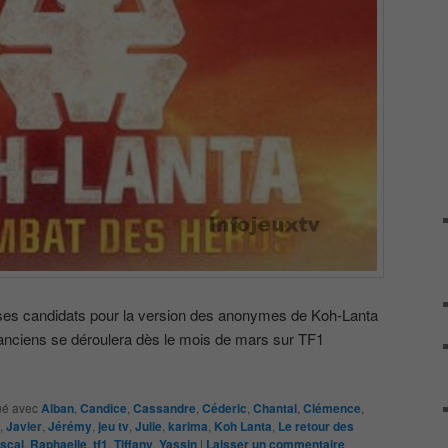
i ses candidats pour la version des anonymes de Koh-Lanta
es anciens se déroulera dès le mois de mars sur TF1
é avec
Alban
,
Candice
,
Cassandre
,
Céderic
,
Chantal
,
Clémence
,
,
Javier
,
Jérémy
,
jeu tv
,
Julie
,
karima
,
Koh Lanta
,
Le retour des
scal
,
Raphaelle
,
tf1
,
Tiffany
,
Yassin
|
Laisser un commentaire