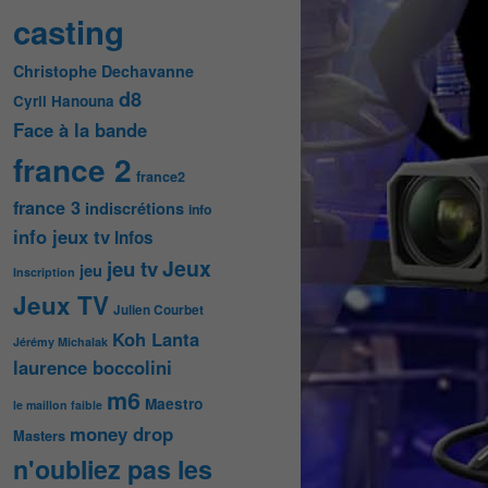
casting
Christophe Dechavanne
d8
Cyril Hanouna
Face à la bande
france 2
france2
france 3
indiscrétions
info
info jeux tv
Infos
Jeux
jeu tv
jeu
Inscription
Jeux TV
Julien Courbet
Koh Lanta
Jérémy Michalak
laurence boccolini
m6
Maestro
le maillon faible
money drop
Masters
n'oubliez pas les