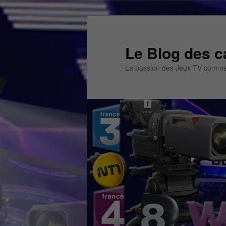
Aller
Aller
au
au
contenu
contenu
Le Blog des c
principal
secondaire
La passion des Jeux TV commen