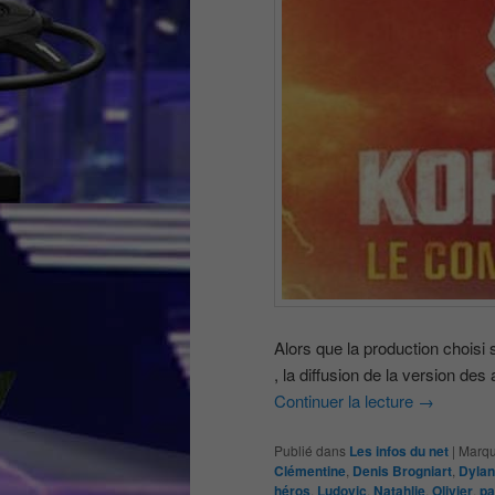
Alors que la production chois
, la diffusion de la version d
Continuer la lecture
→
Publié dans
Les infos du net
|
Marqu
Clémentine
,
Denis Brogniart
,
Dylan
héros
,
Ludovic
,
Natahlie
,
Olivier
,
pa