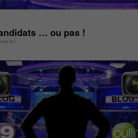
andidats … ou pas !
ce ici !