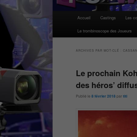
Menu
Accueil
Castings
Les co
principal
Le trombinoscope des Joueurs
ARCHIVES PAR MOT-CLÉ :
CASSA
Le prochain Koh
des héros’ diff
Publié le
8 février 2018
par
titi