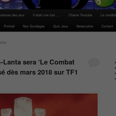
ulisses des jeux
Il était une fois ….
Chaine Youtube
Le candid
Portrait
Nos Sondages
Quiz Jeux
NewsLetter
Contact
NDRE
-Lanta sera ‘Le Combat
usé dès mars 2018 sur TF1