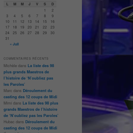
e
L
M
M
J
V
S
D
r
1
2
c
3
4
5
6
7
8
9
h
10
11
12
13
14
15
16
e
17
18
19
20
21
22
23
24
25
26
27
28
29
30
31
« Juil
COMMENTAIRES RÉCENTS
Michèle
dans
La liste des 98
plus grands Maestros de
l’histoire de ‘N’oubliez pas
les Paroles’
Marc
dans
Déroulement du
casting des 12 coups de Midi
Mimi
dans
La liste des 98 plus
grands Maestros de l’histoire
de ‘N’oubliez pas les Paroles’
Hubac
dans
Déroulement du
casting des 12 coups de Midi