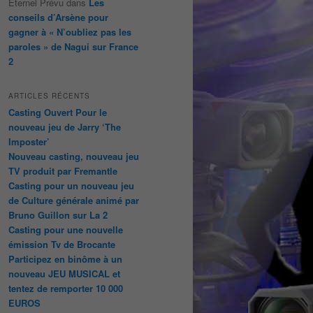
Éternel Prévu
dans
Les
conseils d’Arsène pour
gagner à « N’oubliez pas les
paroles » de Nagui sur France
2
ARTICLES RÉCENTS
Casting Ouvert Pour le
nouveau jeu de Jarry ‘The
Imposter’
Nouveau casting, nouveau jeu
TV produit par Fremantle
Casting pour un nouveau jeu
de Culture générale animé par
Bruno Guillon sur La 2
Casting pour une nouvelle
émission Tv de Brocante
Participez en binôme à un
nouveau JEU MUSICAL et
tentez de remporter 10 000
EUROS