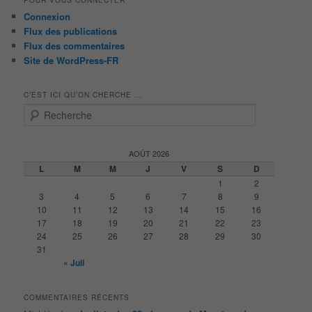
Connexion
Flux des publications
Flux des commentaires
Site de WordPress-FR
C’EST ICI QU’ON CHERCHE …
R
e
c
h
AOÛT 2026
e
L
M
M
J
V
S
D
r
1
2
c
3
4
5
6
7
8
9
h
10
11
12
13
14
15
16
e
17
18
19
20
21
22
23
24
25
26
27
28
29
30
31
« Juil
COMMENTAIRES RÉCENTS