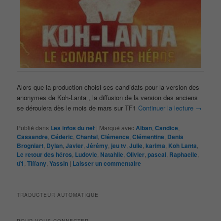
Alors que la production choisi ses candidats pour la version des
anonymes de Koh-Lanta , la diffusion de la version des anciens
se déroulera dès le mois de mars sur TF1
Continuer la lecture
→
Publié dans
Les infos du net
|
Marqué avec
Alban
,
Candice
,
Cassandre
,
Céderic
,
Chantal
,
Clémence
,
Clémentine
,
Denis
Brogniart
,
Dylan
,
Javier
,
Jérémy
,
jeu tv
,
Julie
,
karima
,
Koh Lanta
,
Le retour des héros
,
Ludovic
,
Natahlie
,
Olivier
,
pascal
,
Raphaelle
,
tf1
,
Tiffany
,
Yassin
|
Laisser un commentaire
TRADUCTEUR AUTOMATIQUE
POUR VOUS CONNECTER