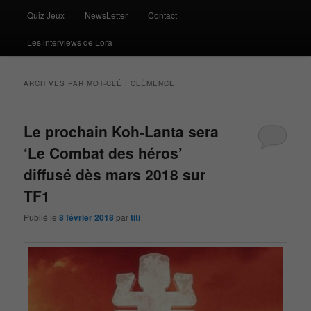
Quiz Jeux
NewsLetter
Contact
Les interviews de Lora
ARCHIVES PAR MOT-CLÉ :
CLÉMENCE
Le prochain Koh-Lanta sera
‘Le Combat des héros’
diffusé dès mars 2018 sur
TF1
Publié le
8 février 2018
par
titi