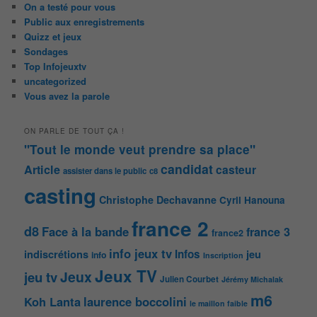
On a testé pour vous
Public aux enregistrements
Quizz et jeux
Sondages
Top Infojeuxtv
uncategorized
Vous avez la parole
ON PARLE DE TOUT ÇA !
"Tout le monde veut prendre sa place"
candidat
Article
casteur
assister dans le public
c8
casting
Christophe Dechavanne
Cyril Hanouna
france 2
d8
Face à la bande
france 3
france2
info jeux tv
Infos
indiscrétions
jeu
info
Inscription
Jeux TV
Jeux
jeu tv
Julien Courbet
Jérémy Michalak
m6
Koh Lanta
laurence boccolini
le maillon faible