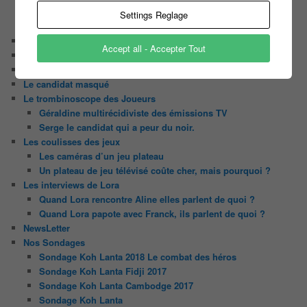
N’oubliez Pas Les Paroles
Settings Reglage
Tout le monde veut prendre sa place
Chaine Youtube
Accept all - Accepter Tout
Contact
Il était une fois ….
Le candidat masqué
Le trombinoscope des Joueurs
Géraldine multirécidiviste des émissions TV
Serge le candidat qui a peur du noir.
Les coulisses des jeux
Les caméras d’un jeu plateau
Un plateau de jeu télévisé coûte cher, mais pourquoi ?
Les interviews de Lora
Quand Lora rencontre Aline elles parlent de quoi ?
Quand Lora papote avec Franck, ils parlent de quoi ?
NewsLetter
Nos Sondages
Sondage Koh Lanta 2018 Le combat des héros
Sondage Koh Lanta Fidji 2017
Sondage Koh Lanta Cambodge 2017
Sondage Koh Lanta