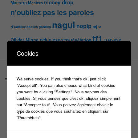
money drop
Maestro
Masters
n'oubliez pas les paroles
nagui
noplp
nrj12
N'oubliez pas les paroles
tf1
pékin express
Olivier Minne
révélation
TLMVPSP
tournage
tv
W9
Cookies
PAGES
We serve cookies. If you think that's ok, just click
Castings
"Accept all". You can also choose what kind of cookies
C’est quoi un casteur ?
you want by clicking "Settings". Nous servons des
C’est quoi un directeur de casting ?
cookies. Si vous pensez que c'est ok, cliquez simplement
Harry
sur "Accepter tout". Vous pouvez également choisir le
Motus
type de cookies que vous souhaitez en cliquant sur
Slam
"Paramètres".
C’est quoi un casting ?
Tous les castings
Les 12 coups de midi
Les Z’Amours