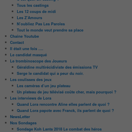
Tous les castings
Les 12 coups de midi
Les Z’Amours
N’oubliez Pas Les Paroles
Tout le monde veut prendre sa place
Chaine Youtube
Contact
Il était une fois ….
Le candidat masqué
Le trombinoscope des Joueurs
Géraldine multirécidiviste des émissions TV
Serge le candidat qui a peur du noir.
Les coulisses des jeux
Les caméras d’un jeu plateau
Un plateau de jeu télévisé coûte cher, mais pourquoi ?
Les interviews de Lora
Quand Lora rencontre Aline elles parlent de quoi ?
Quand Lora papote avec Franck, ils parlent de quoi ?
NewsLetter
Nos Sondages
Sondage Koh Lanta 2018 Le combat des héros