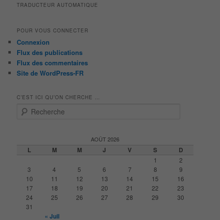
TRADUCTEUR AUTOMATIQUE
POUR VOUS CONNECTER
Connexion
Flux des publications
Flux des commentaires
Site de WordPress-FR
C’EST ICI QU’ON CHERCHE …
R
e
c
h
AOÛT 2026
e
L
M
M
J
V
S
D
r
1
2
c
3
4
5
6
7
8
9
h
10
11
12
13
14
15
16
e
17
18
19
20
21
22
23
24
25
26
27
28
29
30
31
« Juil