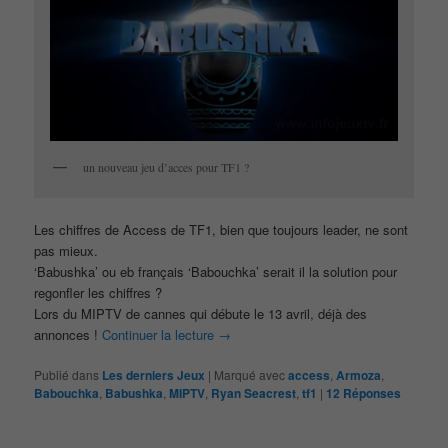
un nouveau jeu d’acces pour TF1 ?
Les chiffres de Access de TF1, bien que toujours leader, ne sont
pas mieux.
‘Babushka’ ou eb français ‘Babouchka’ serait il la solution pour
regonfler les chiffres ?
Lors du MIPTV de cannes qui débute le 13 avril, déjà des
annonces !
Continuer la lecture
→
Publié dans
Les derniers Jeux
|
Marqué avec
access
,
Armoza
,
Babouchka
,
Babushka
,
MIPTV
,
Ryan Seacrest
,
tf1
|
12
Réponses