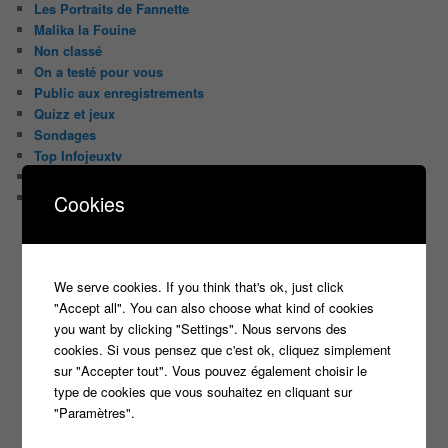
Les Portraits de Fannette
Malika la Fouine
Non classé
On a testé pour vous
Public aux enregistrements
Quizz et jeux
Sondages
Top Infojeuxtv
uncategorized
Vous avez la parole
Cookies
ON PARLE DE TOUT ÇA !
"Tout le monde veut prendre sa place"
We serve cookies. If you think that's ok, just click
candidat
Article
casteur
assister dans le public
c8
"Accept all". You can also choose what kind of cookies
casting
you want by clicking "Settings". Nous servons des
Christophe Dechavanne
Cyril Hanouna
cookies. Si vous pensez que c'est ok, cliquez simplement
sur "Accepter tout". Vous pouvez également choisir le
france 2
d8
Face à la bande
france 3
type de cookies que vous souhaitez en cliquant sur
france2
"Paramètres".
info jeux tv
Infos
indiscrétions
jeu
info
Inscription