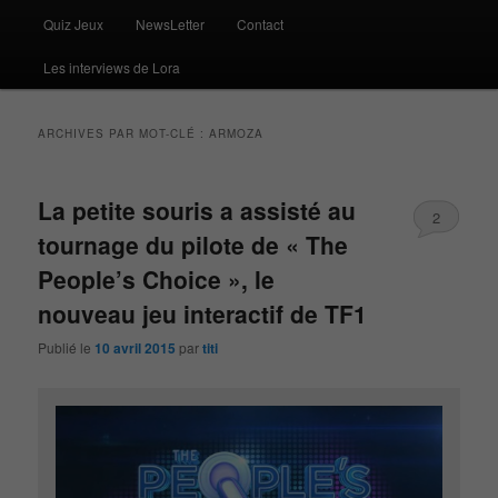
Quiz Jeux
NewsLetter
Contact
Les interviews de Lora
ARCHIVES PAR MOT-CLÉ :
ARMOZA
La petite souris a assisté au
2
tournage du pilote de « The
People’s Choice », le
nouveau jeu interactif de TF1
Publié le
10 avril 2015
par
titi