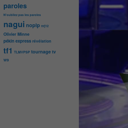
paroles
N'oubliez pas les paroles
nagui
noplp
nrj12
Olivier Minne
pékin express
révélation
tf1
tournage
tv
TLMVPSP
W9