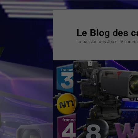
Aller
Aller
au
au
contenu
contenu
Le Blog des c
principal
secondaire
La passion des Jeux TV commen