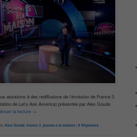
s assistons à des rediffusions de l’émission de France 3
ptation de Let’s Ask America) présentée par Alex Goude
tinuer la lecture
→
ec
Alex Goude
,
france 3
,
jouons a la maison
|
6
Réponses