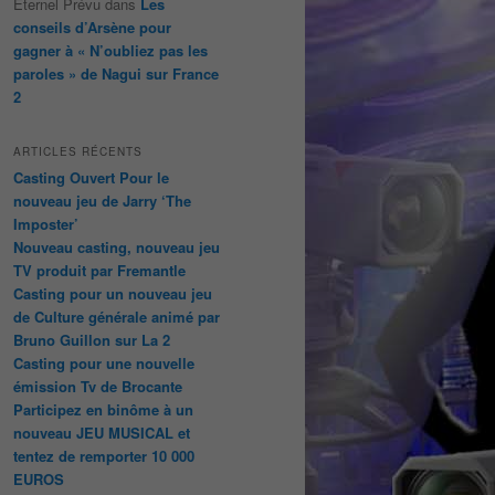
Éternel Prévu
dans
Les
conseils d’Arsène pour
gagner à « N’oubliez pas les
paroles » de Nagui sur France
2
ARTICLES RÉCENTS
Casting Ouvert Pour le
nouveau jeu de Jarry ‘The
Imposter’
Nouveau casting, nouveau jeu
TV produit par Fremantle
Casting pour un nouveau jeu
de Culture générale animé par
Bruno Guillon sur La 2
Casting pour une nouvelle
émission Tv de Brocante
Participez en binôme à un
nouveau JEU MUSICAL et
tentez de remporter 10 000
EUROS