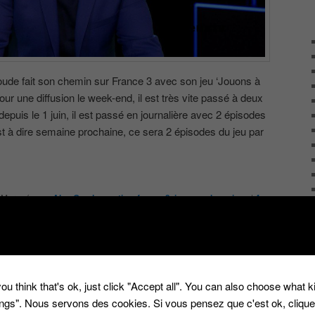
de fait son chemin sur France 3 avec son jeu ‘Jouons à
our une diffusion le week-end, il est très vite passé à deux
epuis le 1 juin, il est passé en journalière avec 2 épisodes
est à dire semaine prochaine, ce sera 2 épisodes du jeu par
|
Marqué avec
Alex Goude
,
casting
,
france 3
,
jouons a la maison
|
4
son’ présenté par Alex
ou think that's ok, just click "Accept all". You can also choose what 
e 3 va passer en
tings". Nous servons des cookies. Si vous pensez que c'est ok, cliqu