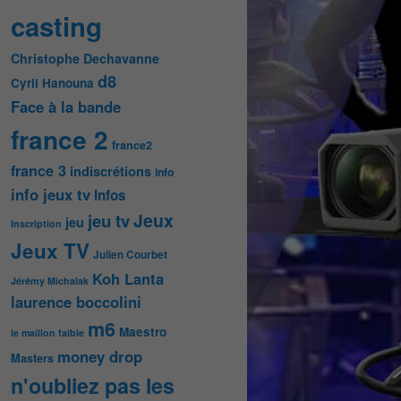
casting
Christophe Dechavanne
d8
Cyril Hanouna
Face à la bande
france 2
france2
france 3
indiscrétions
info
info jeux tv
Infos
Jeux
jeu tv
jeu
Inscription
Jeux TV
Julien Courbet
Koh Lanta
Jérémy Michalak
laurence boccolini
m6
Maestro
le maillon faible
money drop
Masters
n'oubliez pas les