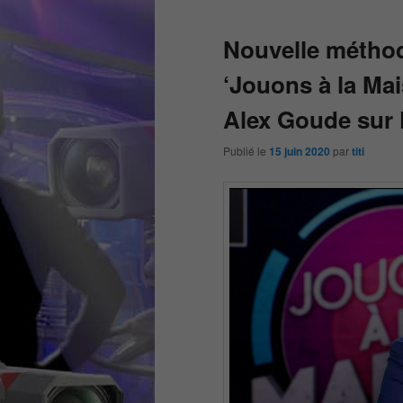
Nouvelle méthod
‘Jouons à la Mai
Alex Goude sur 
Publié le
15 juin 2020
par
titi