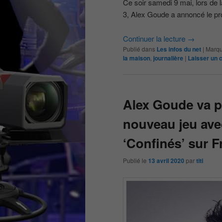
Ce soir samedi 9 mai, lors de l
3, Alex Goude a annoncé le pro
Continuer la lecture
→
Publié dans
Les infos du net
|
Marqu
la maison
,
journalière
|
Laisser un
Alex Goude va p
nouveau jeu ave
‘Confinés’ sur F
Publié le
13 avril 2020
par
titi