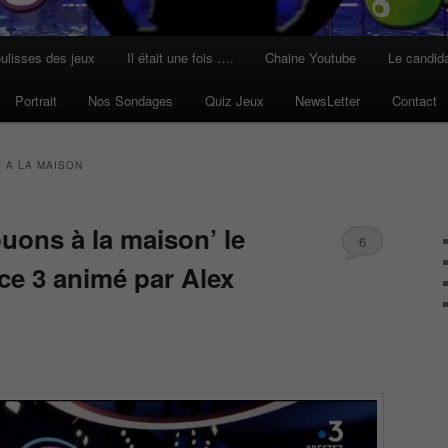
ulisses des jeux
Il était une fois ….
Chaine Youtube
Le candid
Portrait
Nos Sondages
Quiz Jeux
NewsLetter
Contact
 A LA MAISON
ouons à la maison’ le
6
ce 3 animé par Alex