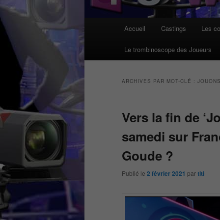
Menu
Accueil
Castings
Les co
principal
Le trombinoscope des Joueurs
ARCHIVES PAR MOT-CLÉ :
JOUONS
Vers la fin de ‘J
samedi sur Fran
Goude ?
Publié le
2 février 2021
par
titi