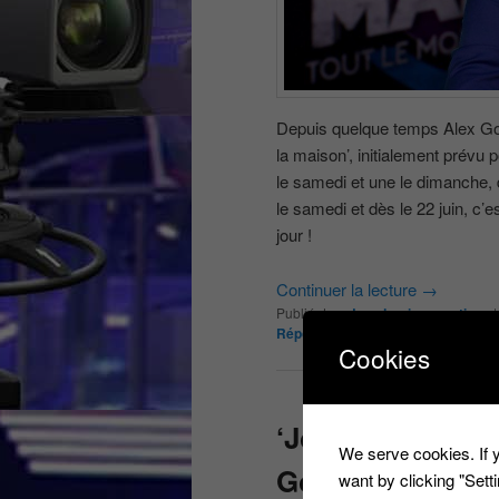
Depuis quelque temps Alex Gou
la maison’, initialement prévu p
le samedi et une le dimanche, d
le samedi et dès le 22 juin, c’
jour !
Continuer la lecture
→
Publié dans
Les derniers castings
Réponses
Cookies
‘Jouons à la Mai
We serve cookies. If y
Goude sur Franc
want by clicking "Set