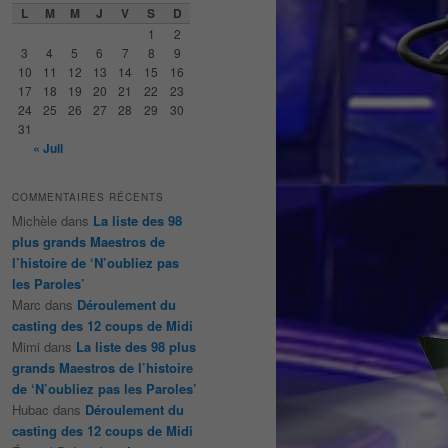
e
L
M
M
J
V
S
D
r
1
2
c
3
4
5
6
7
8
9
h
10
11
12
13
14
15
16
e
17
18
19
20
21
22
23
24
25
26
27
28
29
30
31
« Juil
COMMENTAIRES RÉCENTS
Michèle
dans
La liste des 98
plus grands Maestros de
l’histoire de ‘N’oubliez pas
les Paroles’
Marc
dans
Déroulement du
casting des 12 coups de Midi
Mimi
dans
La liste des 98 plus
grands Maestros de l’histoire
de ‘N’oubliez pas les Paroles’
Hubac
dans
Déroulement du
casting des 12 coups de Midi