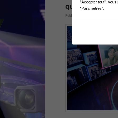
"Accepter tout". Vous
quotidienne !
"Paramètres".
Publié le
9 mai 2020
par
titi