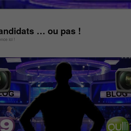
andidats … ou pas !
ce ici !