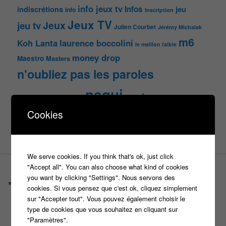
info jeux tv
Infos
indiscrétions
jeu
info
Inscription
Jeux TV
Jeux
jeu tv
Julien Courbet
Jérémy Michalak
m6
Koh Lanta
laurence boccolini
le maillon faible
money drop
Maestro
Masters
n'oubliez pas les paroles
nagui
noplp
nrj12
N'oubliez pas les paroles
tf1
Cookies
pékin express
Olivier Minne
révélation
TLMVPSP
tournage
tv
W9
We serve cookies. If you think that's ok, just click
"Accept all". You can also choose what kind of cookies
PAGES
you want by clicking "Settings". Nous servons des
Castings
cookies. Si vous pensez que c'est ok, cliquez simplement
C’est quoi un casteur ?
sur "Accepter tout". Vous pouvez également choisir le
C’est quoi un directeur de casting ?
type de cookies que vous souhaitez en cliquant sur
Harry
"Paramètres".
Motus