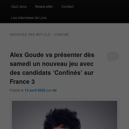
Quiz Jeux
NewsLetter
Contact
Les interviews de Lora
ARCHIVES PAR MOT-CLÉ :
CONFINÉ
Alex Goude va présenter dès
samedi un nouveau jeu avec
des candidats ‘Confinés’ sur
France 3
Publié le
13 avril 2020
par
titi