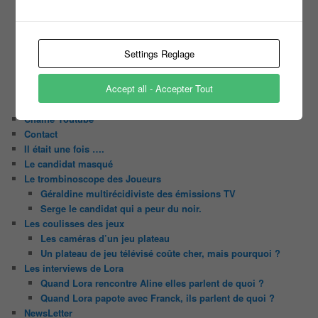
Slam
C’est quoi un casting ?
Tous les castings
Settings Reglage
Les 12 coups de midi
Les Z’Amours
Accept all - Accepter Tout
N’oubliez Pas Les Paroles
Tout le monde veut prendre sa place
Chaine Youtube
Contact
Il était une fois ….
Le candidat masqué
Le trombinoscope des Joueurs
Géraldine multirécidiviste des émissions TV
Serge le candidat qui a peur du noir.
Les coulisses des jeux
Les caméras d’un jeu plateau
Un plateau de jeu télévisé coûte cher, mais pourquoi ?
Les interviews de Lora
Quand Lora rencontre Aline elles parlent de quoi ?
Quand Lora papote avec Franck, ils parlent de quoi ?
NewsLetter