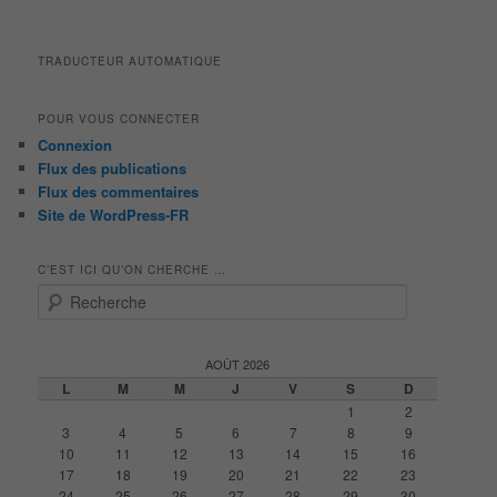
TRADUCTEUR AUTOMATIQUE
POUR VOUS CONNECTER
Connexion
Flux des publications
Flux des commentaires
Site de WordPress-FR
C’EST ICI QU’ON CHERCHE …
R
e
c
h
AOÛT 2026
e
L
M
M
J
V
S
D
r
1
2
c
3
4
5
6
7
8
9
h
10
11
12
13
14
15
16
e
17
18
19
20
21
22
23
24
25
26
27
28
29
30