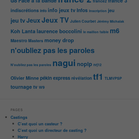
d8
Face à la bande
france 3
france2
info jeux tv
Infos
indiscrétions
jeu
info
Inscription
Jeux TV
Jeux
jeu tv
Julien Courbet
Jérémy Michalak
m6
Koh Lanta
laurence boccolini
le maillon faible
money drop
Maestro
Masters
n'oubliez pas les paroles
nagui
noplp
nrj12
N'oubliez pas les paroles
tf1
pékin express
Olivier Minne
révélation
TLMVPSP
tournage
tv
W9
PAGES
Castings
C’est quoi un casteur ?
C’est quoi un directeur de casting ?
Harry