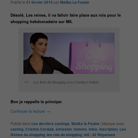
Publié le
21 février 2015
par
Malika La Fouine
Désolé, Les reines, il va falloir faire place aux rois pour le
shopping hebdomadaire sur M6.
Les Rois du Shopping avec Cristina Córdula
Bon je rappelle le principe:
Continuer la lecture
→
Publié dans
Les derniers castings
,
Malika la Fouine
|
Marqué avec
casting
,
Cristina Cordula
,
émission
,
homme
,
Infos
,
Inscription
,
Les
Reines du shopping
,
les rois du shopping
,
m6
|
42
Réponses