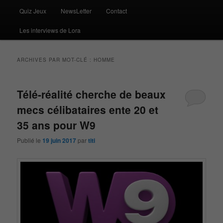
Quiz Jeux
NewsLetter
Contact
Les interviews de Lora
ARCHIVES PAR MOT-CLÉ :
HOMME
Télé-réalité cherche de beaux
mecs célibataires ente 20 et
35 ans pour W9
Publié le
19 juin 2017
par
titi