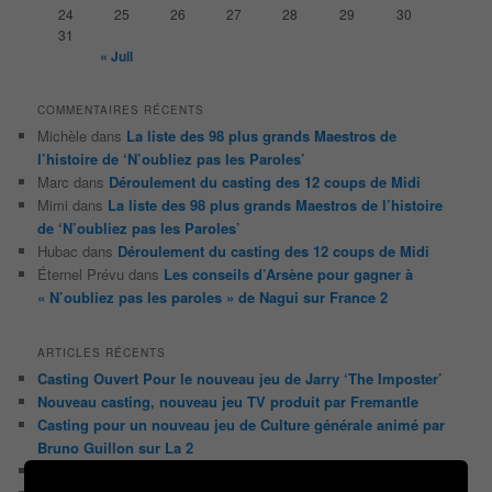
24
25
26
27
28
29
30
31
« Juil
COMMENTAIRES RÉCENTS
Michèle
dans
La liste des 98 plus grands Maestros de
l’histoire de ‘N’oubliez pas les Paroles’
Marc
dans
Déroulement du casting des 12 coups de Midi
Mimi
dans
La liste des 98 plus grands Maestros de l’histoire
de ‘N’oubliez pas les Paroles’
Hubac
dans
Déroulement du casting des 12 coups de Midi
Éternel Prévu
dans
Les conseils d’Arsène pour gagner à
« N’oubliez pas les paroles » de Nagui sur France 2
ARTICLES RÉCENTS
Casting Ouvert Pour le nouveau jeu de Jarry ‘The Imposter’
Nouveau casting, nouveau jeu TV produit par Fremantle
Casting pour un nouveau jeu de Culture générale animé par
Bruno Guillon sur La 2
Casting pour une nouvelle émission Tv de Brocante