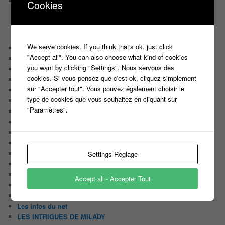
Participez en binôme à un nouveau JEU MUSICAL et tentez
Cookies
de remporter 10 000 EUROS
CATÉGORIES
We serve cookies. If you think that's ok, just click
Audiences
"Accept all". You can also choose what kind of cookies
Carte Blanche à …
you want by clicking "Settings". Nous servons des
Détournement du jour
cookies. Si vous pensez que c'est ok, cliquez simplement
Enquête
sur "Accepter tout". Vous pouvez également choisir le
Huggy les bons tuyaux
type de cookies que vous souhaitez en cliquant sur
L'analyse de Javier
"Paramètres".
La chroniquette du Matin
Le Candidat Masqué
Le Casteur Masqué !
Le courrier des lecteurs
Le journal de bord du Blog
Settings Reglage
Les articles de Lora
Les derniers castings
Accept all - Accepter Tout
Les derniers Jeux
Les indiscrétions de la petite souris
Les infos du net
LES INTRIGUES DE MILADY