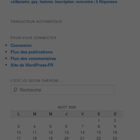
célibataire
,
gay
,
homme
,
Inscription
,
rencontre
|
5
Réponses
TRADUCTEUR AUTOMATIQUE
POUR VOUS CONNECTER
Connexion
Flux des publications
Flux des commentaires
Site de WordPress-FR
C’EST ICI QU’ON CHERCHE …
R
e
c
h
AOÛT 2026
e
L
M
M
J
V
S
D
r
1
2
c
3
4
5
6
7
8
9
h
10
11
12
13
14
15
16
e
17
18
19
20
21
22
23