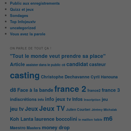
Public aux enregistrements
Quizz et jeux
Sondages
Top Infojeuxtv
uncategorized
Vous avez la parole
ON PARLE DE TOUT ÇA !
"Tout le monde veut prendre sa place"
candidat
Article
casteur
assister dans le public
c8
casting
Christophe Dechavanne
Cyril Hanouna
france 2
d8
Face à la bande
france 3
france2
info jeux tv
Infos
indiscrétions
jeu
info
Inscription
Jeux TV
Jeux
jeu tv
Julien Courbet
Jérémy Michalak
m6
Koh Lanta
laurence boccolini
le maillon faible
money drop
Maestro
Masters