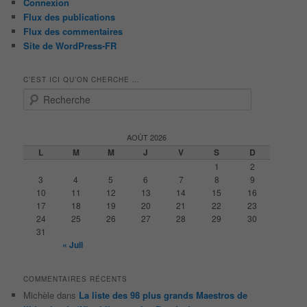
Connexion
Flux des publications
Flux des commentaires
Site de WordPress-FR
C’EST ICI QU’ON CHERCHE …
R
e
c
h
AOÛT 2026
e
L
M
M
J
V
S
D
r
1
2
c
3
4
5
6
7
8
9
h
10
11
12
13
14
15
16
e
17
18
19
20
21
22
23
24
25
26
27
28
29
30
31
« Juil
COMMENTAIRES RÉCENTS
Michèle
dans
La liste des 98 plus grands Maestros de