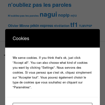
n'oubliez pas les paroles
nagui
noplp
nrj12
N'oubliez pas les paroles
tf1
pékin express
Olivier Minne
révélation
TLMVPSP
tournage
tv
W9
Cookies
PAGES
Castings
We serve cookies. If you think that's ok, just click
C’est quoi un casteur ?
"Accept all". You can also choose what kind of cookies
C’est quoi un directeur de casting ?
you want by clicking "Settings". Nous servons des
Harry
cookies. Si vous pensez que c'est ok, cliquez simplement
Motus
sur "Accepter tout". Vous pouvez également choisir le
Slam
type de cookies que vous souhaitez en cliquant sur
C’est quoi un casting ?
"Paramètres".
Tous les castings
Les 12 coups de midi
Les Z’Amours
N’oubliez Pas Les Paroles