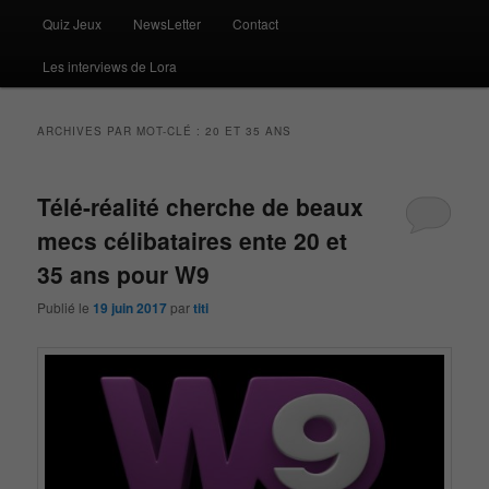
Quiz Jeux
NewsLetter
Contact
Les interviews de Lora
ARCHIVES PAR MOT-CLÉ :
20 ET 35 ANS
Télé-réalité cherche de beaux
mecs célibataires ente 20 et
35 ans pour W9
Publié le
19 juin 2017
par
titi