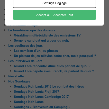
Settings Reglage
Tout le monde veut prendre sa place
Chaine Youtube
Accept all - Accepter Tout
Contact
Il était une fois ….
Le candidat masqué
Le trombinoscope des Joueurs
Géraldine multirécidiviste des émissions TV
Serge le candidat qui a peur du noir.
Les coulisses des jeux
Les caméras d’un jeu plateau
Un plateau de jeu télévisé coûte cher, mais pourquoi ?
Les interviews de Lora
Quand Lora rencontre Aline elles parlent de quoi ?
Quand Lora papote avec Franck, ils parlent de quoi ?
NewsLetter
Nos Sondages
Sondage Koh Lanta 2018 Le combat des héros
Sondage Koh Lanta Fidji 2017
Sondage Koh Lanta Cambodge 2017
Sondage Koh Lanta
Sondages « Bienvenue au Camping »