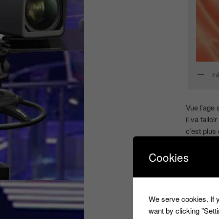
Fa
Vue l’age 
il va fall
c’est plus
Cookies
Ce contenu 
Haimovici
,
We serve cookies. If y
want by clicking "Set
8 RÉFLEXION