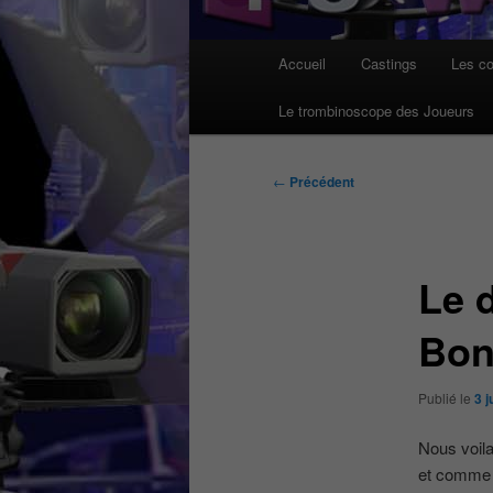
Menu
Accueil
Castings
Les co
principal
Le trombinoscope des Joueurs
Navigation
←
Précédent
des
articles
Le 
Bon
Publié le
3 j
Nous voila
et comme n