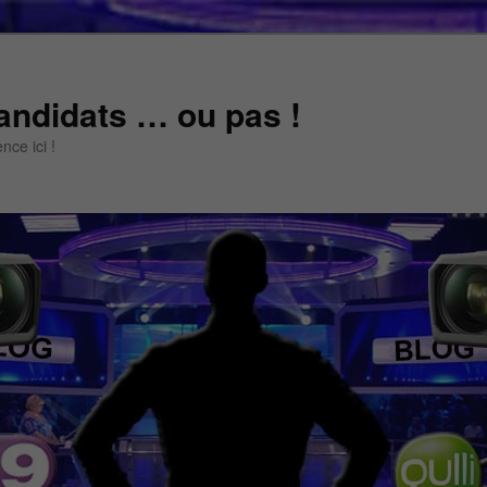
andidats … ou pas !
ce ici !