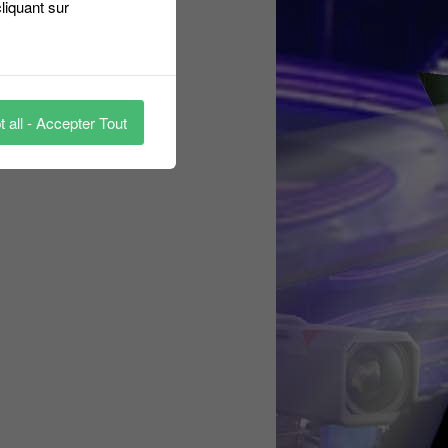
liquant sur
 all - Accepter Tout