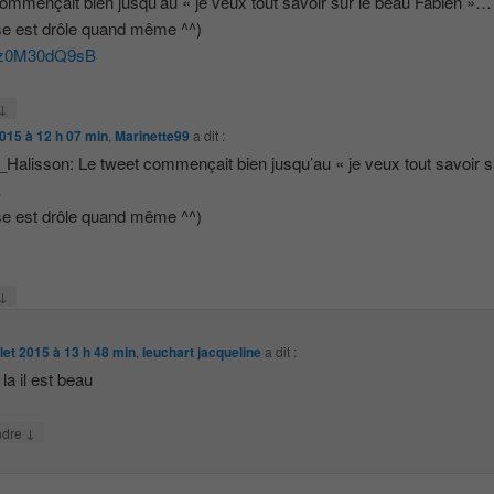
ommençait bien jusqu’au « je veux tout savoir sur le beau Fabien »…
se est drôle quand même ^^)
co/z0M30dQ9sB
↓
 2015 à 12 h 07 min
,
Marinette99
a dit :
alisson: Le tweet commençait bien jusqu’au « je veux tout savoir s
…
se est drôle quand même ^^)
↓
illet 2015 à 13 h 48 min
,
leuchart jacqueline
a dit :
a il est beau
↓
ndre