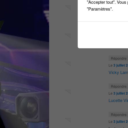
"Accepter tout". Vous
"Paramètres".
Le
3 juillet
@Candidat
Répondre
Le
3 juillet
Info jeux t
Répondre
Le
3 juillet
Vicky Lam
Répondre
Le
3 juillet
Lucette Vi
Répondre
Le
3 juillet