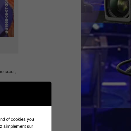
âme sœur,
abien
kind of cookies you
ez simplement sur