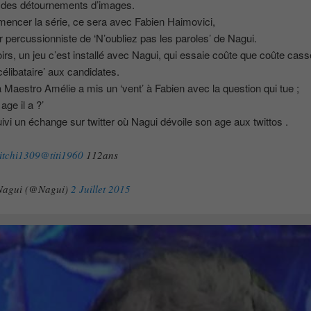
r des détournements d’images.
encer la série, ce sera avec Fabien Haimovici,
r percussionniste de ‘N’oubliez pas les paroles’ de Nagui.
oirs, un jeu c’est installé avec Nagui, qui essaie coûte que coûte cas
célibataire’ aux candidates.
la Maestro Amélie a mis un ‘vent’ à Fabien avec la question qui tue ;
age il a ?’
uivi un échange sur twitter où Nagui dévoile son age aux twittos .
tchi1309
@titi1960
112ans
Nagui (@Nagui)
2 Juillet 2015