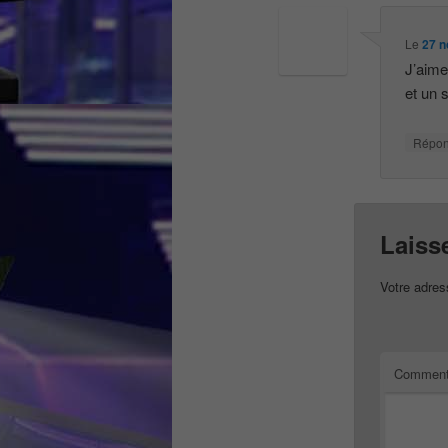
Le
27 n
J’aime
et un 
Répo
Laiss
Votre adres
Comment