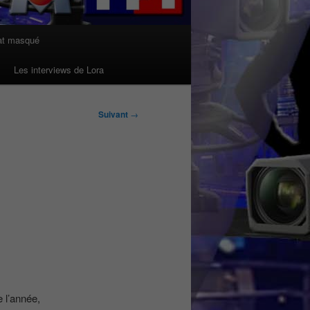
at masqué
Les interviews de Lora
Suivant
→
 l’année,