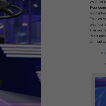
vous offri
Pour comm
le chanteu
Tout les s
chanteur ‘
Hier soir 
‘Mais quel 
s’en est s
@Li
— 