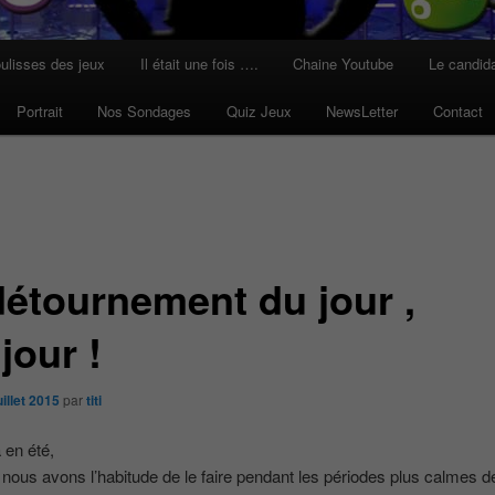
ulisses des jeux
Il était une fois ….
Chaine Youtube
Le candid
Portrait
Nos Sondages
Quiz Jeux
NewsLetter
Contact
détournement du jour ,
jour !
uillet 2015
par
titi
 en été,
ous avons l’habitude de le faire pendant les périodes plus calmes de