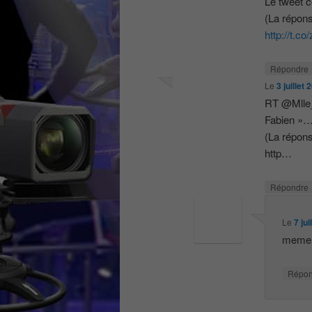
Le tweet c
(La répon
http://t.
Répondre
Le
3 juillet
RT @Mlle_H
Fabien »
(La répon
http…
Répondre
Le
7 ju
meme l
Répo