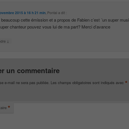
ovembre 2015 à 16 h 21 min
,
Pontal
a dit :
 beaucoup cette émission et a propos de Fabien c’est ´un super mus
super chanteur pouvez vous lui de ma part? Merci d’avance
↓
ndre
er un commentaire
*
se e-mail ne sera pas publiée.
Les champs obligatoires sont indiqués avec
*
aire