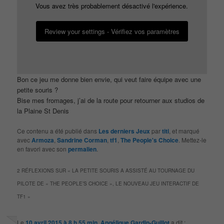
Vous avez très probablement désactivé l'expérience.
Review your settings - Vérifiez vos paramètres
Bon ce jeu me donne bien envie, qui veut faire équipe avec une
petite souris ?
Bise mes fromages, j’ai de la route pour retourner aux studios de
la Plaine St Denis
Ce contenu a été publié dans
Les derniers Jeux
par
titi
, et marqué
avec
Armoza
,
Sandrine Corman
,
tf1
,
The People's Choice
. Mettez-le
en favori avec son
permalien
.
2 RÉFLEXIONS SUR «
LA PETITE SOURIS A ASSISTÉ AU TOURNAGE DU
PILOTE DE « THE PEOPLE’S CHOICE », LE NOUVEAU JEU INTERACTIF DE
TF1
»
Le
10 avril 2015 à 8 h 55 min
,
Angélique Gardin-Guillot
a dit :