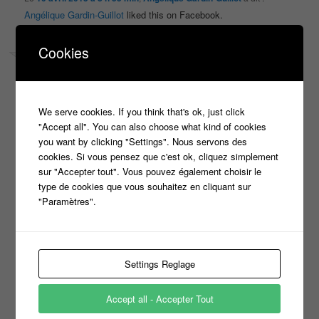
Angélique Gardin-Guillot
liked this on Facebook.
↓
Répondre
Cookies
Le
11 avril 2015 à 1 h 35 min
,
Sab Visse
a dit :
Sab Visse
liked this on Facebook.
↓
Répondre
We serve cookies. If you think that's ok, just click
"Accept all". You can also choose what kind of cookies
Laisser un commentaire
you want by clicking "Settings". Nous servons des
cookies. Si vous pensez que c'est ok, cliquez simplement
Votre adresse e-mail ne sera pas publiée.
Les champs
sur "Accepter tout". Vous pouvez également choisir le
*
type de cookies que vous souhaitez en cliquant sur
obligatoires sont indiqués avec
"Paramètres".
*
Commentaire
Settings Reglage
Accept all - Accepter Tout