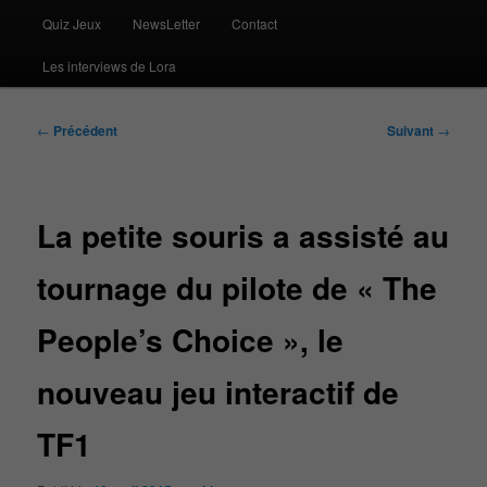
Quiz Jeux
NewsLetter
Contact
Les interviews de Lora
Navigation
←
Précédent
Suivant
→
des
articles
La petite souris a assisté au
tournage du pilote de « The
People’s Choice », le
nouveau jeu interactif de
TF1