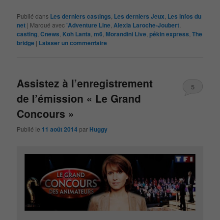
Publié dans
Les derniers castings
,
Les derniers Jeux
,
Les infos du
net
|
Marqué avec
'Adventure Line
,
Alexia Laroche-Joubert
,
casting
,
Cnews
,
Koh Lanta
,
m6
,
Morandini Live
,
pékin express
,
The
bridge
|
Laisser un commentaire
Assistez à l’enregistrement
5
de l’émission « Le Grand
Concours »
Publié le
11 août 2014
par
Huggy