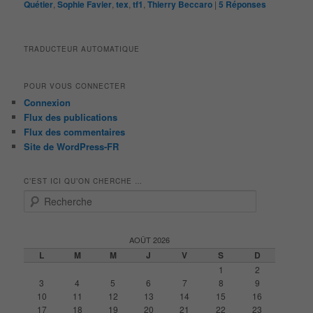
Quétier
,
Sophie Favier
,
tex
,
tf1
,
Thierry Beccaro
|
5
Réponses
TRADUCTEUR AUTOMATIQUE
POUR VOUS CONNECTER
Connexion
Flux des publications
Flux des commentaires
Site de WordPress-FR
C’EST ICI QU’ON CHERCHE …
R
e
c
h
AOÛT 2026
e
L
M
M
J
V
S
D
r
1
2
c
3
4
5
6
7
8
9
h
10
11
12
13
14
15
16
e
17
18
19
20
21
22
23