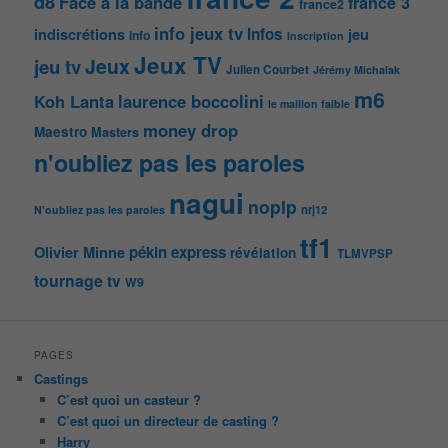
d8
Face à la bande
france 3
france2
info jeux tv
Infos
indiscrétions
jeu
info
Inscription
Jeux TV
Jeux
jeu tv
Julien Courbet
Jérémy Michalak
m6
Koh Lanta
laurence boccolini
le maillon faible
money drop
Maestro
Masters
n'oubliez pas les paroles
nagui
noplp
nrj12
N'oubliez pas les paroles
tf1
pékin express
Olivier Minne
révélation
TLMVPSP
tournage
tv
W9
PAGES
Castings
C’est quoi un casteur ?
C’est quoi un directeur de casting ?
Harry