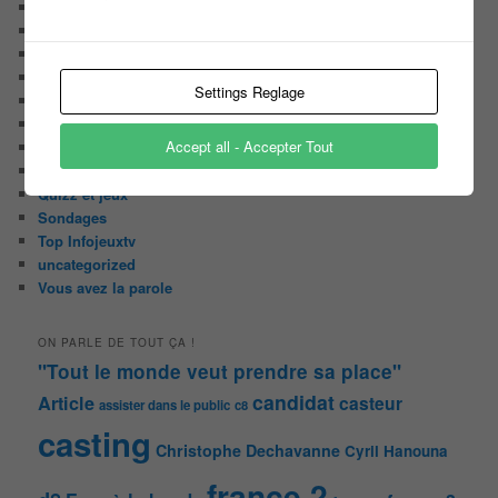
Les pages du blog
Les pages réservées aux abonnées
Les papiers du journaliste Masqué
Les Portraits de Fannette
Settings Reglage
Malika la Fouine
Non classé
Accept all - Accepter Tout
On a testé pour vous
Public aux enregistrements
Quizz et jeux
Sondages
Top Infojeuxtv
uncategorized
Vous avez la parole
ON PARLE DE TOUT ÇA !
"Tout le monde veut prendre sa place"
candidat
Article
casteur
assister dans le public
c8
casting
Christophe Dechavanne
Cyril Hanouna
france 2