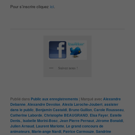
Pour s’inscrire cliquez
ici
.
Suivez nous !
Publié dans
Public aux enregistrements
|
Marqué avec
Alexandre
Debanne
,
Alexandre Devoise
,
Alexia Laroche-Joubert
,
assister
dans le public
,
Benjamin Castaldi
,
Bruno Guillon
,
Carole Rousseau
,
Catherine Laborde
,
Christophe BEAUGRAND
,
Elsa Fayer
,
Estelle
Denis.
,
Isabelle Morini-Bosc
,
Jean Pierre Pernaut
,
Jérome Bonaldi
,
Julien Arnaud
,
Laurent Mariotte
,
Le grand concours de
animateurs
,
Marie-ange Nardi
,
Patrice Carmouze
,
Sandrine