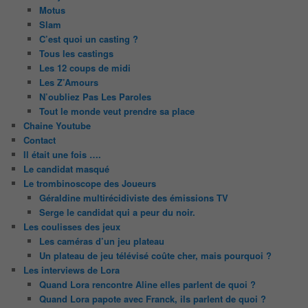
Motus
Slam
C’est quoi un casting ?
Tous les castings
Les 12 coups de midi
Les Z’Amours
N’oubliez Pas Les Paroles
Tout le monde veut prendre sa place
Chaine Youtube
Contact
Il était une fois ….
Le candidat masqué
Le trombinoscope des Joueurs
Géraldine multirécidiviste des émissions TV
Serge le candidat qui a peur du noir.
Les coulisses des jeux
Les caméras d’un jeu plateau
Un plateau de jeu télévisé coûte cher, mais pourquoi ?
Les interviews de Lora
Quand Lora rencontre Aline elles parlent de quoi ?
Quand Lora papote avec Franck, ils parlent de quoi ?