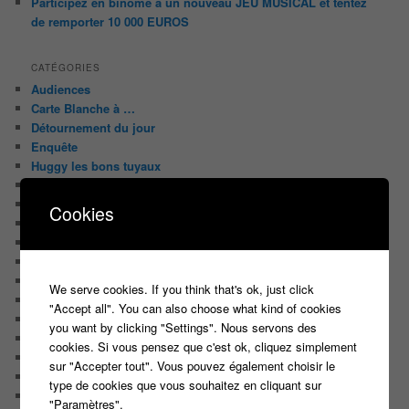
Participez en binôme à un nouveau JEU MUSICAL et tentez
de remporter 10 000 EUROS
CATÉGORIES
Audiences
Carte Blanche à …
Détournement du jour
Enquête
Huggy les bons tuyaux
L'analyse de Javier
La chroniquette du Matin
Cookies
Le Candidat Masqué
Le Casteur Masqué !
Le courrier des lecteurs
Le journal de bord du Blog
We serve cookies. If you think that's ok, just click
Les articles de Lora
"Accept all". You can also choose what kind of cookies
Les derniers castings
you want by clicking "Settings". Nous servons des
Les derniers Jeux
cookies. Si vous pensez que c'est ok, cliquez simplement
Les indiscrétions de la petite souris
sur "Accepter tout". Vous pouvez également choisir le
Les infos du net
type de cookies que vous souhaitez en cliquant sur
LES INTRIGUES DE MILADY
"Paramètres".