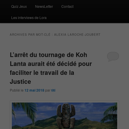
Quiz Jeux
NewsLetter
Contact
Les interviews de Lora
ARCHIVES PAR MOT-CLÉ :
ALEXIA LAROCHE-JOUBERT
L’arrêt du tournage de Koh
Lanta aurait été décidé pour
faciliter le travail de la
Justice
Publié le
12 mai 2018
par
titi