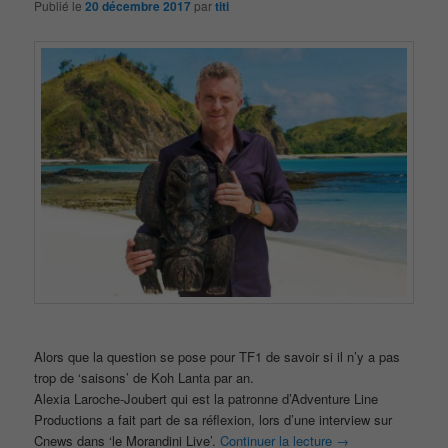
Publié le
20 décembre 2017
par
titi
Alors que la question se pose pour TF1 de savoir si il n’y a pas
trop de ‘saisons’ de Koh Lanta par an.
Alexia Laroche-Joubert qui est la patronne d’Adventure Line
Productions a fait part de sa réflexion, lors d’une interview sur
Cnews dans ‘le Morandini Live’.
Continuer la lecture
→