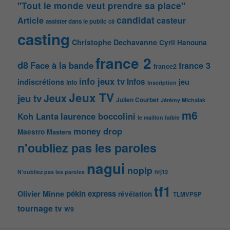
"Tout le monde veut prendre sa place"
candidat
Article
casteur
assister dans le public
c8
casting
Christophe Dechavanne
Cyril Hanouna
france 2
d8
Face à la bande
france 3
france2
info jeux tv
Infos
indiscrétions
jeu
info
Inscription
Jeux TV
Jeux
jeu tv
Julien Courbet
Jérémy Michalak
m6
Koh Lanta
laurence boccolini
le maillon faible
money drop
Maestro
Masters
n'oubliez pas les paroles
nagui
noplp
nrj12
N'oubliez pas les paroles
tf1
pékin express
Olivier Minne
révélation
TLMVPSP
tournage
tv
W9