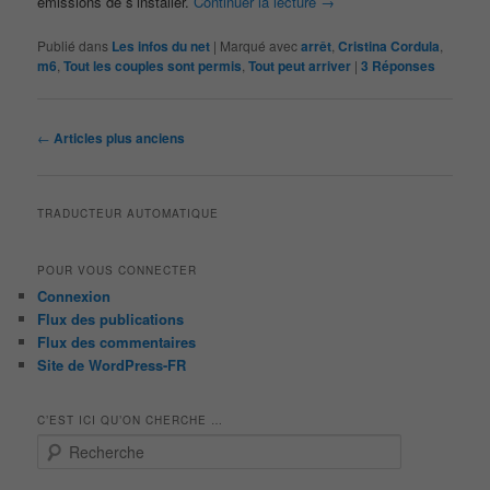
émissions de s’installer.
Continuer la lecture
→
Publié dans
Les infos du net
|
Marqué avec
arrêt
,
Cristina Cordula
,
m6
,
Tout les couples sont permis
,
Tout peut arriver
|
3
Réponses
Navigation
←
Articles plus anciens
des
articles
TRADUCTEUR AUTOMATIQUE
POUR VOUS CONNECTER
Connexion
Flux des publications
Flux des commentaires
Site de WordPress-FR
C’EST ICI QU’ON CHERCHE …
R
e
c