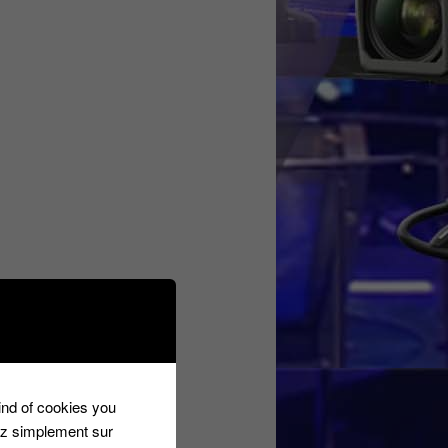
nsupporte!
kind of cookies you
ur avoir eu
ez simplement sur