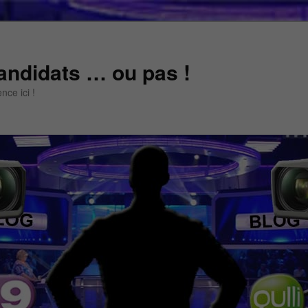
andidats … ou pas !
ce ici !