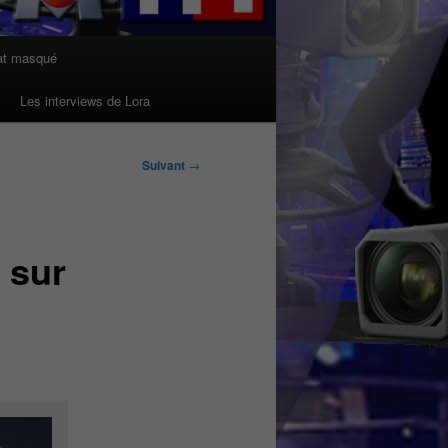
at masqué
Les interviews de Lora
Suivant
→
’ sur