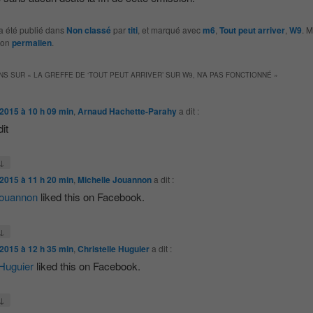
a été publié dans
Non classé
par
titi
, et marqué avec
m6
,
Tout peut arriver
,
W9
. M
son
permalien
.
NS SUR «
LA GREFFE DE ‘TOUT PEUT ARRIVER’ SUR W9, N’A PAS FONCTIONNÉ
»
2015 à 10 h 09 min
,
Arnaud Hachette-Parahy
a dit :
dit
↓
2015 à 11 h 20 min
,
Michelle Jouannon
a dit :
Jouannon
liked this on Facebook.
↓
2015 à 12 h 35 min
,
Christelle Huguier
a dit :
 Huguier
liked this on Facebook.
↓