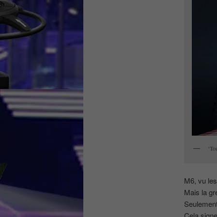
‘Tou
M6, vu les
Mais la gre
Seulement
Cela signe