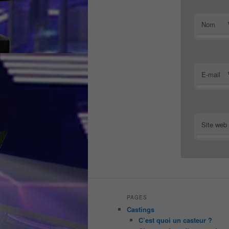
Nom
E-mail
Site web
PAGES
Castings
C’est quoi un casteur ?