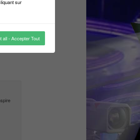
liquant sur
 all - Accepter Tout
nspire