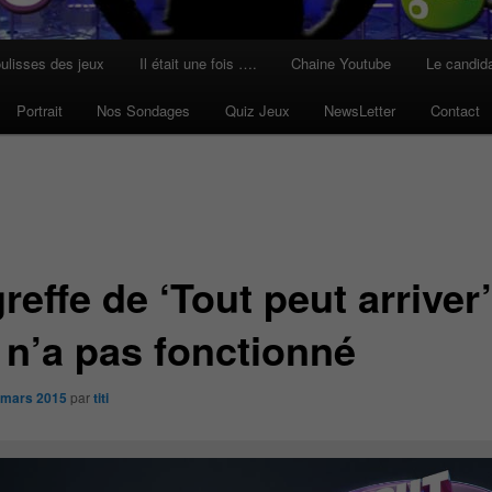
ulisses des jeux
Il était une fois ….
Chaine Youtube
Le candid
Portrait
Nos Sondages
Quiz Jeux
NewsLetter
Contact
reffe de ‘Tout peut arriver
 n’a pas fonctionné
 mars 2015
par
titi