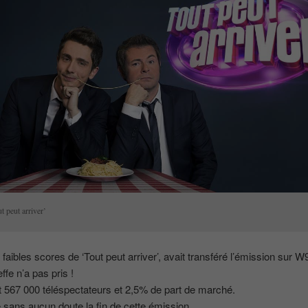
t peut arriver’
 faibles scores de ‘Tout peut arriver’, avait transféré l’émission sur W
ffe n’a pas pris !
 567 000 téléspectateurs et 2,5% de part de marché.
 sans aucun doute la fin de cette émission.