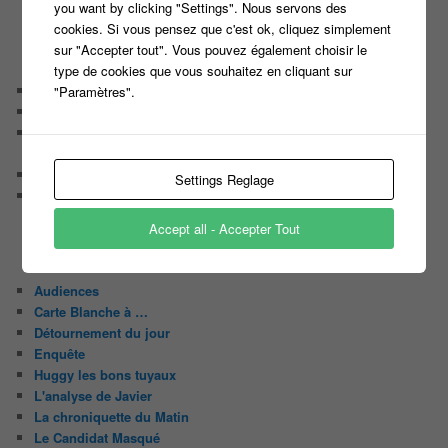
you want by clicking "Settings". Nous servons des
« N’oubliez pas les paroles » de Nagui sur France 2
cookies. Si vous pensez que c'est ok, cliquez simplement
sur "Accepter tout". Vous pouvez également choisir le
ARTICLES RÉCENTS
type de cookies que vous souhaitez en cliquant sur
Casting Ouvert Pour le nouveau jeu de Jarry ‘The Imposter’
"Paramètres".
Nouveau casting, nouveau jeu TV produit par Fremantle
Casting pour un nouveau jeu de Culture générale animé par
Bruno Guillon sur La 2
Casting pour une nouvelle émission Tv de Brocante
Settings Reglage
Participez en binôme à un nouveau JEU MUSICAL et tentez
de remporter 10 000 EUROS
Accept all - Accepter Tout
CATÉGORIES
Audiences
Carte Blanche à …
Détournement du jour
Enquête
Huggy les bons tuyaux
L'analyse de Javier
La chroniquette du Matin
Le Candidat Masqué