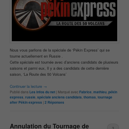
Nous vous parlions de la spéciale de ‘Pékin Express’ qui se
tourne actuellement en Russie .
Cette spéciale est tournée avec d’anciens candidats de plusieurs
saisons et parmi eux, Il y a des candidats de cette dernière
saison, ‘La Route des 50 Volcans’
Continuer la lecture
→
Publié dans
Les infos du net
|
Marqué avec
Fabrice
,
mathieu
,
pékin
express
,
russie
,
spéciale anciens candidats
,
thomas
,
tournage
after Pékin express
|
2
Réponses
Annulation du Tournage de
3