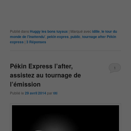
Publié dans
Huggy les bons tuyaux
|
Marqué avec
idille
,
le tour du
monde de l'inattendu'
,
pekin expres
,
public
,
tournage after Pékin
express
|
3
Réponses
Pékin Express l’after,
1
assistez au tournage de
l’émission
Publié le
29 avril 2014
par
titi