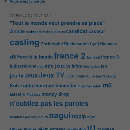
Vous avez la parole
ON PARLE DE TOUT ÇA !
"Tout le monde veut prendre sa place"
candidat
Article
casteur
assister dans le public
c8
casting
Christophe Dechavanne
Cyril Hanouna
france 2
d8
Face à la bande
france 3
france2
info jeux tv
Infos
indiscrétions
jeu
info
Inscription
Jeux TV
Jeux
jeu tv
Julien Courbet
Jérémy Michalak
m6
Koh Lanta
laurence boccolini
le maillon faible
money drop
Maestro
Masters
n'oubliez pas les paroles
nagui
noplp
nrj12
N'oubliez pas les paroles
tf1
pékin express
Olivier Minne
révélation
TLMVPSP