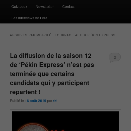
Quiz Jeux
NewsLetter
Contact
Les interviews de Lora
ARCHIVES PAR MOT-CLÉ :
TOURNAGE AFTER PÉKIN EXPRESS
La diffusion de la saison 12
2
de ‘Pékin Express’ n’est pas
terminée que certains
candidats qui y participent
repartent !
Publié le
16 août 2019
par
titi