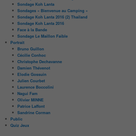
Sondage Koh Lanta
Sondages « Bienvenue au Camping »
Sondage Koh Lanta 2016 (2) Thailand
Sondage Koh Lanta 2016
Face à la Bande
Sondage Le Maillon Faible
Portrait
Bruno Guillon
Cécilie Conhoc
Christophe Dechavanne
Damien Thévenot
Elodie Gossuin
Julien Courbet
Laurence Boccolini
Nagui Fam
Olivier MINNE
Patrice Laffont
Sandrine Corman
Public
Quiz Jeux