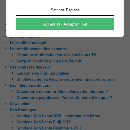
Les Z’Amours
Settings Reglage
N’oubliez Pas Les Paroles
Tout le monde veut prendre sa place
Accept all - Accepter Tout
Chaine Youtube
Contact
Il était une fois ….
Le candidat masqué
Le trombinoscope des Joueurs
Géraldine multirécidiviste des émissions TV
Serge le candidat qui a peur du noir.
Les coulisses des jeux
Les caméras d’un jeu plateau
Un plateau de jeu télévisé coûte cher, mais pourquoi ?
Les interviews de Lora
Quand Lora rencontre Aline elles parlent de quoi ?
Quand Lora papote avec Franck, ils parlent de quoi ?
NewsLetter
Nos Sondages
Sondage Koh Lanta 2018 Le combat des héros
Sondage Koh Lanta Fidji 2017
Sondage Koh Lanta Cambodge 2017