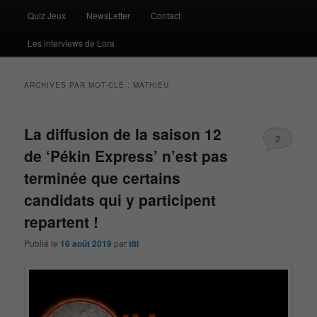
Quiz Jeux
NewsLetter
Contact
Les interviews de Lora
ARCHIVES PAR MOT-CLÉ :
MATHIEU
La diffusion de la saison 12
2
de ‘Pékin Express’ n’est pas
terminée que certains
candidats qui y participent
repartent !
Publié le
16 août 2019
par
titi