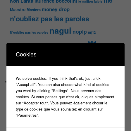
m6
Koh Lanta
laurence boccolini
le maillon faible
money drop
Maestro
Masters
n'oubliez pas les paroles
nagui
noplp
nrj12
N'oubliez pas les paroles
tf1
pékin express
Olivier Minne
révélation
TLMVPSP
tournage
Cookies
tv
W9
PAGES
We serve cookies. If you think that's ok, just click
Castings
"Accept all". You can also choose what kind of cookies
C’est quoi un casteur ?
you want by clicking "Settings". Nous servons des
C’est quoi un directeur de casting ?
cookies. Si vous pensez que c'est ok, cliquez simplement
Harry
sur "Accepter tout". Vous pouvez également choisir le
Motus
type de cookies que vous souhaitez en cliquant sur
Slam
"Paramètres".
C’est quoi un casting ?
Tous les castings
Les 12 coups de midi