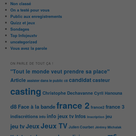
Non classé
On a testé pour vous
Public aux enregistrements
Quizz et jeux
Sondages
Top Infojeuxtv
uncategorized
Vous avez la parole
ON PARLE DE TOUT ÇA !
"Tout le monde veut prendre sa place"
candidat
Article
casteur
assister dans le public
c8
casting
Christophe Dechavanne
Cyril Hanouna
france 2
d8
Face à la bande
france 3
france2
info jeux tv
Infos
indiscrétions
jeu
info
Inscription
Jeux TV
Jeux
jeu tv
Julien Courbet
Jérémy Michalak