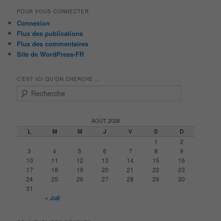
POUR VOUS CONNECTER
Connexion
Flux des publications
Flux des commentaires
Site de WordPress-FR
C’EST ICI QU’ON CHERCHE …
R
e
c
h
AOÛT 2026
e
L
M
M
J
V
S
D
r
1
2
c
3
4
5
6
7
8
9
h
10
11
12
13
14
15
16
e
17
18
19
20
21
22
23
24
25
26
27
28
29
30
31
« Juil