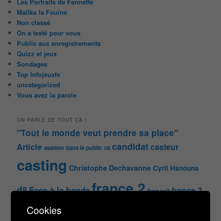
Les Portraits de Fannette
Malika la Fouine
Non classé
On a testé pour vous
Public aux enregistrements
Quizz et jeux
Sondages
Top Infojeuxtv
uncategorized
Vous avez la parole
ON PARLE DE TOUT ÇA !
"Tout le monde veut prendre sa place"
candidat
Article
casteur
assister dans le public
c8
casting
Christophe Dechavanne
Cyril Hanouna
france 2
d8
Face à la bande
france 3
france2
info jeux tv
Infos
indiscrétions
jeu
info
Inscription
Cookies
Jeux TV