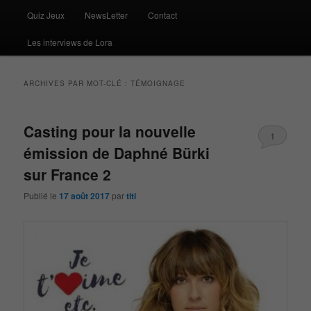
Quiz Jeux
NewsLetter
Contact
Les interviews de Lora
ARCHIVES PAR MOT-CLÉ :
TÉMOIGNAGE
Casting pour la nouvelle
1
émission de Daphné Bürki
sur France 2
Publié le
17 août 2017
par
titi