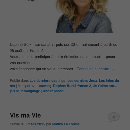
Daphné Bürki, sur canal +, puis sur C8 et maintenant à partir du
28 août sur France2
Vous aimeriez participer à cette émission dans le public, poser
vos question,
voila l’annonce qui va vous intéresser .
Continuer la lecture
→
Publié dans
Les derniers castings
,
Les derniers Jeux
,
Les infos du
net
|
Marqué avec
casting
,
Daphné Burki
,
france 2
,
Je t’aime etc...
,
jeu tv
,
témoignage
|
Une
réponse
Vis ma Vie
2
Publié le
3 mars 2015
par
Malika La Fouine