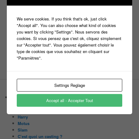
Jeux
jeu tv
Julien Courbet
Jérémy Michalak
m6
Koh Lanta
laurence boccolini
le maillon faible
We serve cookies. If you think that's ok, just click
money drop
Maestro
Masters
"Accept all". You can also choose what kind of cookies
n'oubliez pas les paroles
you want by clicking "Settings". Nous servons des
cookies. Si vous pensez que c'est ok, cliquez simplement
nagui
noplp
sur "Accepter tout". Vous pouvez également choisir le
nrj12
N'oubliez pas les paroles
type de cookies que vous souhaitez en cliquant sur
tf1
pékin express
"Paramètres".
Olivier Minne
révélation
TLMVPSP
tournage
tv
W9
Settings Reglage
PAGES
Castings
Accept all - Accepter Tout
C’est quoi un casteur ?
C’est quoi un directeur de casting ?
Harry
Motus
Slam
C’est quoi un casting ?