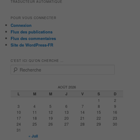
TRADUCTEUR AUTOMATIQUE
POUR VOUS CONNECTER
Connexion
Flux des publications
Flux des commentaires
Site de WordPress-FR
C’EST ICI QU’ON CHERCHE …
R
e
c
h
AOÛT 2026
e
L
M
M
J
V
S
D
r
1
2
c
3
4
5
6
7
8
9
h
10
11
12
13
14
15
16
e
17
18
19
20
21
22
23
24
25
26
27
28
29
30
31
« Juil