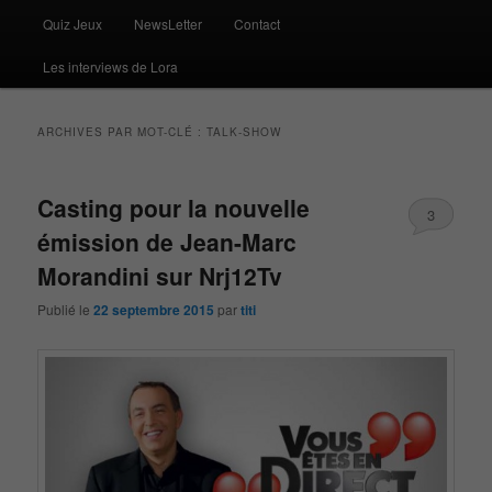
Quiz Jeux
NewsLetter
Contact
Les interviews de Lora
ARCHIVES PAR MOT-CLÉ :
TALK-SHOW
Casting pour la nouvelle
3
émission de Jean-Marc
Morandini sur Nrj12Tv
Publié le
22 septembre 2015
par
titi