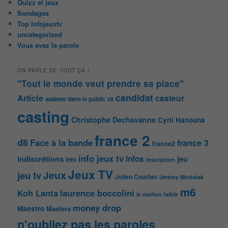
Quizz et jeux
Sondages
Top Infojeuxtv
uncategorized
Vous avez la parole
ON PARLE DE TOUT ÇA !
"Tout le monde veut prendre sa place"
candidat
Article
casteur
assister dans le public
c8
casting
Christophe Dechavanne
Cyril Hanouna
france 2
d8
Face à la bande
france 3
france2
info jeux tv
Infos
indiscrétions
jeu
info
Inscription
Jeux TV
Jeux
jeu tv
Julien Courbet
Jérémy Michalak
m6
Koh Lanta
laurence boccolini
le maillon faible
money drop
Maestro
Masters
n'oubliez pas les paroles