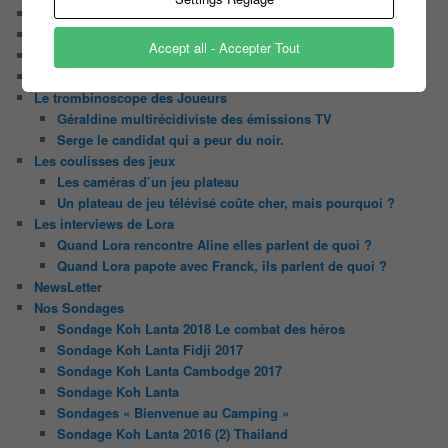
Chaine Youtube
Contact
Accept all - Accepter Tout
Il était une fois ….
Le candidat masqué
Le trombinoscope des Joueurs
Géraldine multirécidiviste des émissions TV
Serge le candidat qui a peur du noir.
Les coulisses des jeux
Les caméras d’un jeu plateau
Un plateau de jeu télévisé coûte cher, mais pourquoi ?
Les interviews de Lora
Quand Lora rencontre Aline elles parlent de quoi ?
Quand Lora papote avec Franck, ils parlent de quoi ?
NewsLetter
Nos Sondages
Sondage Koh Lanta 2018 Le combat des héros
Sondage Koh Lanta Fidji 2017
Sondage Koh Lanta Cambodge 2017
Sondage Koh Lanta
Sondages « Bienvenue au Camping »
Sondage Koh Lanta 2016 (2) Thailand