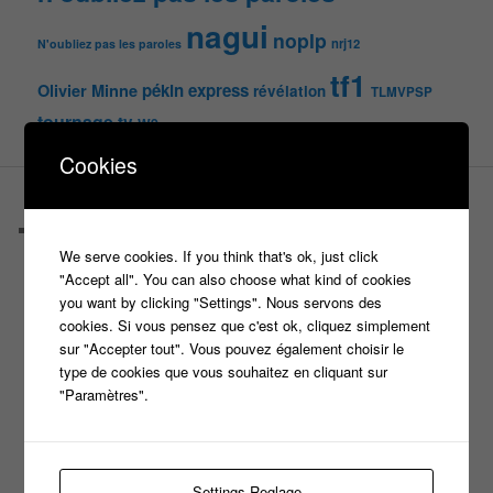
nagui
noplp
nrj12
N'oubliez pas les paroles
tf1
pékin express
Olivier Minne
révélation
TLMVPSP
tournage
tv
W9
Cookies
PAGES
Castings
C’est quoi un casteur ?
We serve cookies. If you think that's ok, just click
C’est quoi un directeur de casting ?
"Accept all". You can also choose what kind of cookies
Harry
you want by clicking "Settings". Nous servons des
Motus
cookies. Si vous pensez que c'est ok, cliquez simplement
Slam
sur "Accepter tout". Vous pouvez également choisir le
C’est quoi un casting ?
type de cookies que vous souhaitez en cliquant sur
Tous les castings
"Paramètres".
Les 12 coups de midi
Les Z’Amours
N’oubliez Pas Les Paroles
Tout le monde veut prendre sa place
Settings Reglage