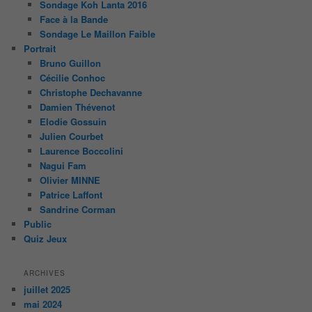
Sondage Koh Lanta 2016
Face à la Bande
Sondage Le Maillon Faible
Portrait
Bruno Guillon
Cécilie Conhoc
Christophe Dechavanne
Damien Thévenot
Elodie Gossuin
Julien Courbet
Laurence Boccolini
Nagui Fam
Olivier MINNE
Patrice Laffont
Sandrine Corman
Public
Quiz Jeux
ARCHIVES
juillet 2025
mai 2024