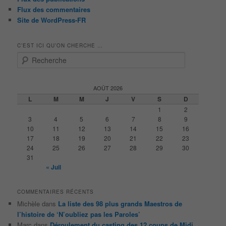
Flux des commentaires
Site de WordPress-FR
C’EST ICI QU’ON CHERCHE …
R
e
c
h
AOÛT 2026
e
L
M
M
J
V
S
D
r
1
2
c
3
4
5
6
7
8
9
h
10
11
12
13
14
15
16
e
17
18
19
20
21
22
23
24
25
26
27
28
29
30
31
« Juil
COMMENTAIRES RÉCENTS
Michèle
dans
La liste des 98 plus grands Maestros de
l’histoire de ‘N’oubliez pas les Paroles’
Marc
dans
Déroulement du casting des 12 coups de Midi