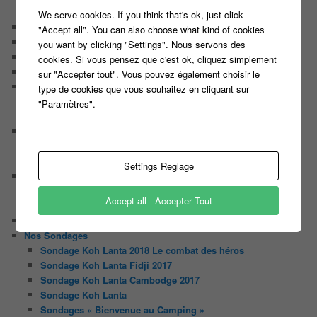
Tout le monde veut prendre sa place
We serve cookies. If you think that's ok, just click
Chaine Youtube
"Accept all". You can also choose what kind of cookies
Contact
you want by clicking "Settings". Nous servons des
Il était une fois ….
cookies. Si vous pensez que c'est ok, cliquez simplement
Le candidat masqué
sur "Accepter tout". Vous pouvez également choisir le
Le trombinoscope des Joueurs
type de cookies que vous souhaitez en cliquant sur
Géraldine multirécidiviste des émissions TV
"Paramètres".
Serge le candidat qui a peur du noir.
Les coulisses des jeux
Les caméras d’un jeu plateau
Un plateau de jeu télévisé coûte cher, mais pourquoi ?
Settings Reglage
Les interviews de Lora
Quand Lora rencontre Aline elles parlent de quoi ?
Accept all - Accepter Tout
Quand Lora papote avec Franck, ils parlent de quoi ?
NewsLetter
Nos Sondages
Sondage Koh Lanta 2018 Le combat des héros
Sondage Koh Lanta Fidji 2017
Sondage Koh Lanta Cambodge 2017
Sondage Koh Lanta
Sondages « Bienvenue au Camping »