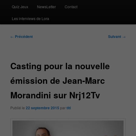
Quiz Jeux
NewsLetter
Contact
Les interviews de Lora
Navigation
←
Précédent
Suivant
→
des
articles
Casting pour la nouvelle
émission de Jean-Marc
Morandini sur Nrj12Tv
Publié le
22 septembre 2015
par
titi