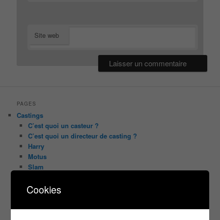
Site web
PAGES
Castings
C’est quoi un casteur ?
C’est quoi un directeur de casting ?
Harry
Motus
Slam
C’est quoi un casting ?
Tous les castings
Cookies
Les 12 coups de midi
Les Z’Amours
N’oubliez Pas Les Paroles