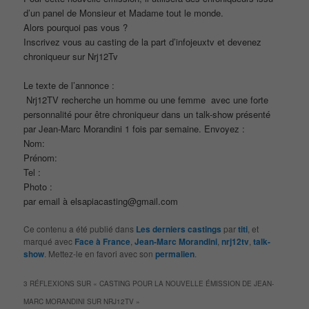
d’un panel de Monsieur et Madame tout le monde.
Alors pourquoi pas vous ?
Inscrivez vous au casting de la part d’infojeuxtv et devenez
chroniqueur sur Nrj12Tv
Le texte de l’annonce :
Nrj12TV recherche un homme ou une femme avec une forte
personnalité pour être chroniqueur dans un talk-show présenté
par Jean-Marc Morandini 1 fois par semaine. Envoyez :
Nom:
Prénom:
Tel :
Photo :
par email à elsapiacasting@gmail.com
Ce contenu a été publié dans
Les derniers castings
par
titi
, et
marqué avec
Face à France
,
Jean-Marc Morandini
,
nrj12tv
,
talk-
show
. Mettez-le en favori avec son
permalien
.
3 RÉFLEXIONS SUR «
CASTING POUR LA NOUVELLE ÉMISSION DE JEAN-
MARC MORANDINI SUR NRJ12TV
»