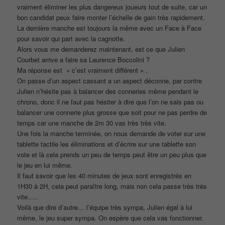
vraiment éliminer les plus dangereux joueurs tout de suite, car un
bon candidat peux faire monter l’échelle de gain très rapidement.
La dernière manche est toujours la même avec un Face à Face
pour savoir qui part avec la cagnotte.
Alors vous me demanderez maintenant, est ce que Julien
Courbet arrive a faire sa Laurence Boccolini ?
Ma réponse est » c’est vraiment différent » .
On passe d’un aspect cassant a un aspect déconne, par contre
Julien n’hésite pas à balancer des conneries même pendant le
chrono, donc il ne faut pas hésiter à dire que l’on ne sais pas ou
balancer une connerie plus grosse que soit pour ne pas perdre de
temps car une manche de 2m 30 vas très très vite.
Une fois la manche terminée, on nous demande de voter sur une
tablette tactile les éliminations et d’écrire sur une tablette son
vote et là cela prends un peu de temps peut être un peu plus que
le jeu en lui même.
Il faut savoir que les 40 minutes de jeux sont enregistrés en
1H30 à 2H, cela peut paraître long, mais non cela passe très très
vite…..
Voilà que dire d’autre… l’équipe très sympa, Julien égal à lui
même, le jeu super sympa. On espère que cela vas fonctionner.