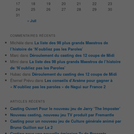
e
17
18
19
20
21
22
23
24
25
26
27
28
29
30
31
« Juil
COMMENTAIRES RÉCENTS
Michèle
dans
La liste des 98 plus grands Maestros de
l’histoire de ‘N’oubliez pas les Paroles’
Marc
dans
Déroulement du casting des 12 coups de Midi
Mimi
dans
La liste des 98 plus grands Maestros de l’histoire
de ‘N’oubliez pas les Paroles’
Hubac
dans
Déroulement du casting des 12 coups de Midi
Éternel Prévu
dans
Les conseils d’Arsène pour gagner à
« N’oubliez pas les paroles » de Nagui sur France 2
ARTICLES RÉCENTS
Casting Ouvert Pour le nouveau jeu de Jarry ‘The Imposter’
Nouveau casting, nouveau jeu TV produit par Fremantle
Casting pour un nouveau jeu de Culture générale animé par
Bruno Guillon sur La 2
Casting pour une nouvelle émission Tv de Brocante