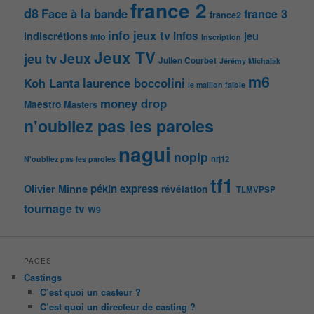
france 2
d8
Face à la bande
france 3
france2
info jeux tv
Infos
indiscrétions
jeu
info
Inscription
Jeux TV
Jeux
jeu tv
Julien Courbet
Jérémy Michalak
m6
Koh Lanta
laurence boccolini
le maillon faible
money drop
Maestro
Masters
n'oubliez pas les paroles
nagui
noplp
nrj12
N'oubliez pas les paroles
tf1
pékin express
Olivier Minne
révélation
TLMVPSP
tournage
tv
W9
PAGES
Castings
C’est quoi un casteur ?
C’est quoi un directeur de casting ?