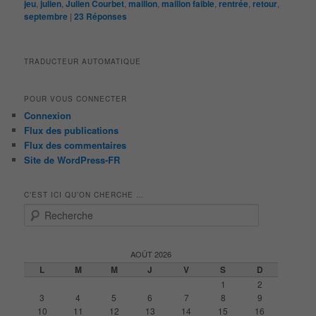
jeu
,
julien
,
Julien Courbet
,
maillon
,
maillon faible
,
rentrée
,
retour
,
septembre
|
23
Réponses
TRADUCTEUR AUTOMATIQUE
POUR VOUS CONNECTER
Connexion
Flux des publications
Flux des commentaires
Site de WordPress-FR
C’EST ICI QU’ON CHERCHE …
R
e
c
h
AOÛT 2026
e
L
M
M
J
V
S
D
r
1
2
c
3
4
5
6
7
8
9
h
10
11
12
13
14
15
16