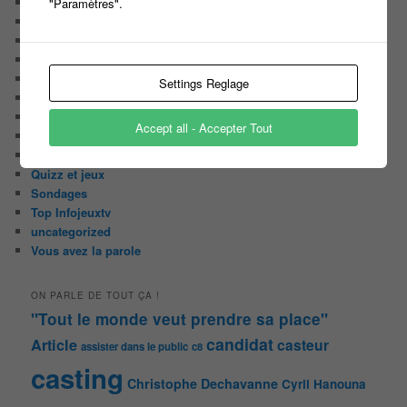
LES INTRIGUES DE MILADY
"Paramètres".
Les pages du blog
Les pages réservées aux abonnées
Les papiers du journaliste Masqué
Les Portraits de Fannette
Settings Reglage
Malika la Fouine
Non classé
Accept all - Accepter Tout
On a testé pour vous
Public aux enregistrements
Quizz et jeux
Sondages
Top Infojeuxtv
uncategorized
Vous avez la parole
ON PARLE DE TOUT ÇA !
"Tout le monde veut prendre sa place"
candidat
Article
casteur
assister dans le public
c8
casting
Christophe Dechavanne
Cyril Hanouna