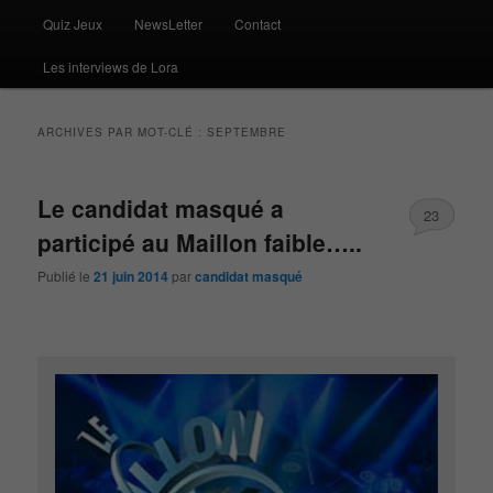
Quiz Jeux
NewsLetter
Contact
Les interviews de Lora
ARCHIVES PAR MOT-CLÉ :
SEPTEMBRE
Le candidat masqué a
23
participé au Maillon faible…..
Publié le
21 juin 2014
par
candidat masqué