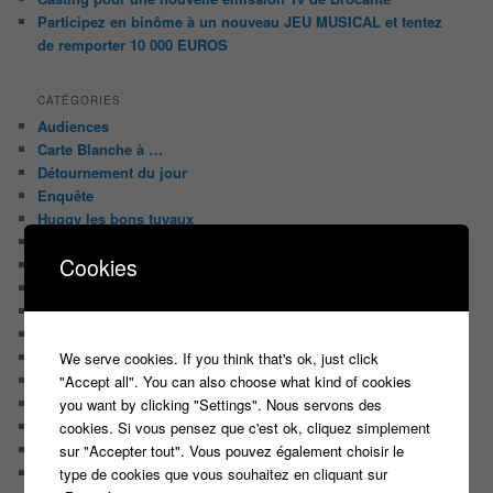
Participez en binôme à un nouveau JEU MUSICAL et tentez
de remporter 10 000 EUROS
CATÉGORIES
Audiences
Carte Blanche à …
Détournement du jour
Enquête
Huggy les bons tuyaux
L'analyse de Javier
Cookies
La chroniquette du Matin
Le Candidat Masqué
Le Casteur Masqué !
Le courrier des lecteurs
Le journal de bord du Blog
We serve cookies. If you think that's ok, just click
Les articles de Lora
"Accept all". You can also choose what kind of cookies
Les derniers castings
you want by clicking "Settings". Nous servons des
Les derniers Jeux
cookies. Si vous pensez que c'est ok, cliquez simplement
Les indiscrétions de la petite souris
sur "Accepter tout". Vous pouvez également choisir le
Les infos du net
type de cookies que vous souhaitez en cliquant sur