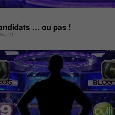
andidats … ou pas !
ce ici !