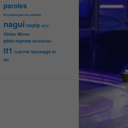
paroles
N'oubliez pas les paroles
nagui
noplp
nrj12
Olivier Minne
pékin express
révélation
tf1
tournage
tv
TLMVPSP
W9