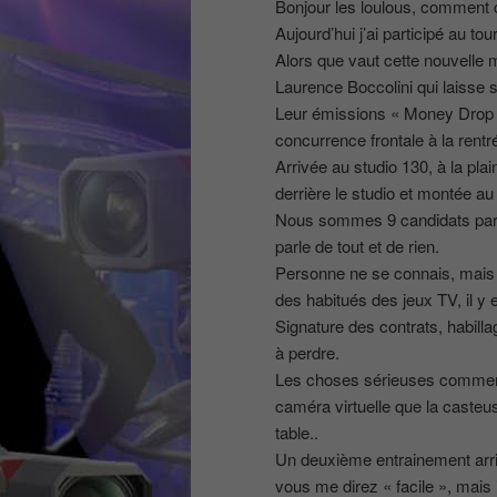
Bonjour les loulous, comment 
Aujourd’hui j’ai participé au to
Alors que vaut cette nouvelle m
Laurence Boccolini qui laisse 
Leur émissions « Money Drop » e
concurrence frontale à la rent
Arrivée au studio 130, à la plai
derrière le studio et montée a
Nous sommes 9 candidats par 
parle de tout et de rien.
Personne ne se connais, mais 
des habitués des jeux TV, il y
Signature des contrats, habilla
à perdre.
Les choses sérieuses commenc
caméra virtuelle que la casteus
table..
Un deuxième entrainement arri
vous me direz « facile », mais 