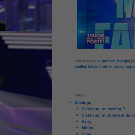
Publié dans
Le Candidat Masqué
|
M
maillon faible
,
rentrée
,
retour
,
sept
PAGES
Castings
C’est quoi un casteur ?
C’est quoi un directeur de c
Harry
Motus
Slam