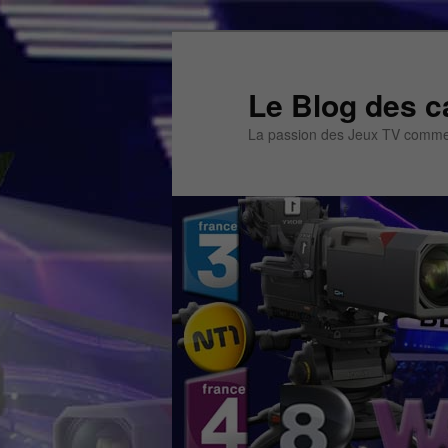
Aller
Aller
au
au
contenu
contenu
Le Blog des c
principal
secondaire
La passion des Jeux TV commen