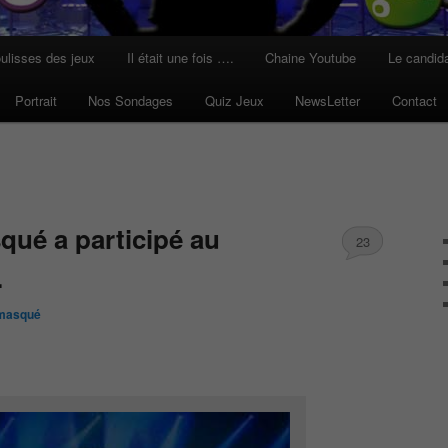
ulisses des jeux
Il était une fois ….
Chaine Youtube
Le candid
Portrait
Nos Sondages
Quiz Jeux
NewsLetter
Contact
qué a participé au
23
.
 masqué