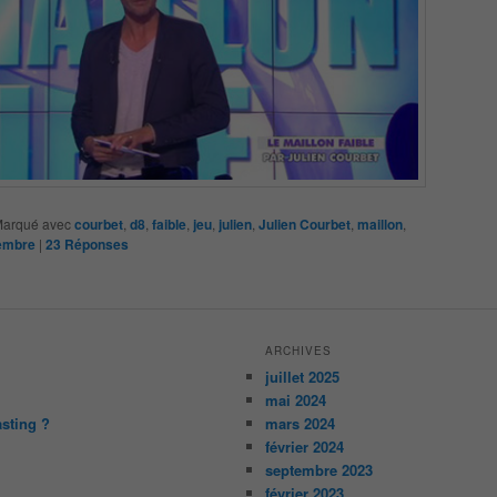
arqué avec
courbet
,
d8
,
faible
,
jeu
,
julien
,
Julien Courbet
,
maillon
,
embre
|
23
Réponses
ARCHIVES
juillet 2025
mai 2024
asting ?
mars 2024
février 2024
septembre 2023
février 2023