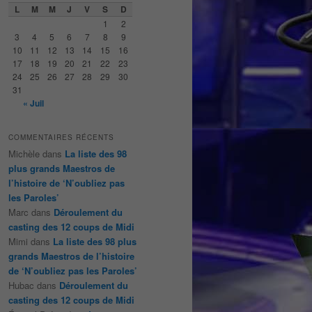
e
L
M
M
J
V
S
D
r
1
2
c
3
4
5
6
7
8
9
h
10
11
12
13
14
15
16
e
17
18
19
20
21
22
23
24
25
26
27
28
29
30
31
« Juil
COMMENTAIRES RÉCENTS
Michèle
dans
La liste des 98
plus grands Maestros de
l’histoire de ‘N’oubliez pas
les Paroles’
Marc
dans
Déroulement du
casting des 12 coups de Midi
Mimi
dans
La liste des 98 plus
grands Maestros de l’histoire
de ‘N’oubliez pas les Paroles’
Hubac
dans
Déroulement du
casting des 12 coups de Midi