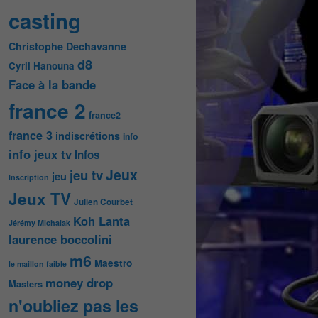
casting
Christophe Dechavanne
d8
Cyril Hanouna
Face à la bande
france 2
france2
france 3
indiscrétions
info
info jeux tv
Infos
Jeux
jeu tv
jeu
Inscription
Jeux TV
Julien Courbet
Koh Lanta
Jérémy Michalak
laurence boccolini
m6
Maestro
le maillon faible
money drop
Masters
n'oubliez pas les