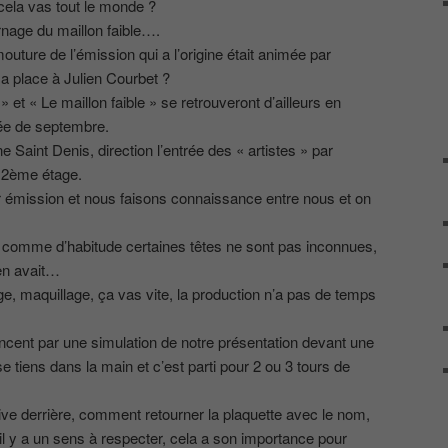
cela vas tout le monde ?
urnage du maillon faible….
outure de l’émission qui a l’origine était animée par
sa place à Julien Courbet ?
t « Le maillon faible » se retrouveront d’ailleurs en
rée de septembre.
ne Saint Denis, direction l’entrée des « artistes » par
u 2ème étage.
émission et nous faisons connaissance entre nous et on
comme d’habitude certaines têtes ne sont pas inconnues,
 en avait…
ge, maquillage, ça vas vite, la production n’a pas de temps
ent par une simulation de notre présentation devant une
e tiens dans la main et c’est parti pour 2 ou 3 tours de
ve derrière, comment retourner la plaquette avec le nom,
il y a un sens à respecter, cela a son importance pour