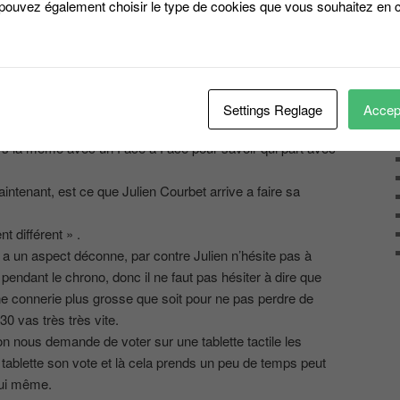
 pouvez également choisir le type de cookies que vous souhaitez en c
 ne faut pas louper ce moment….
de gain est multiplié par 3,
lanter.
se pose de savoir si il faut vraiment éliminer les plus
, car un bon candidat peux faire monter l’échelle de gain
Settings Reglage
Accept
rs la même avec un Face à Face pour savoir qui part avec
tenant, est ce que Julien Courbet arrive a faire sa
 différent » .
a un aspect déconne, par contre Julien n’hésite pas à
ndant le chrono, donc il ne faut pas hésiter à dire que
ne connerie plus grosse que soit pour ne pas perdre de
 vas très très vite.
n nous demande de voter sur une tablette tactile les
e tablette son vote et là cela prends un peu de temps peut
lui même.