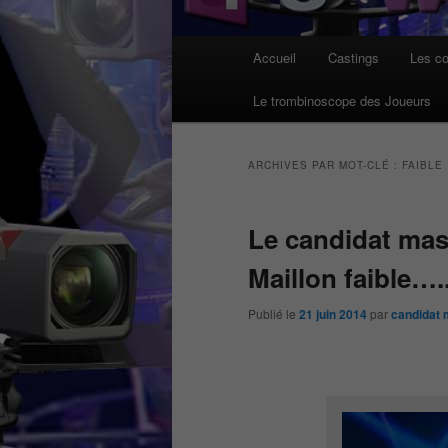
Menu
Accueil
Castings
Les co
principal
Le trombinoscope des Joueurs
ARCHIVES PAR MOT-CLÉ :
FAIBLE
Le candidat mas
Maillon faible….
Publié le
21 juin 2014
par
candidat