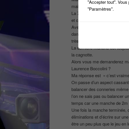
"Accepter tout". Vous
mais julien est une flèche, il
"Paramètres".
La 7ème manche toute l’échelle 
et c’est là qu il ne faut pas se p
Avec cette manche, la question 
dangereux joueurs tout de suite
très rapidement.
La dernière manche est toujou
la cagnotte.
Alors vous me demanderez main
Laurence Boccolini ?
Ma réponse est » c’est vraiment
On passe d’un aspect cassant 
balancer des conneries même pe
l’on ne sais pas ou balancer u
temps car une manche de 2m 30
Une fois la manche terminée, o
éliminations et d’écrire sur un
être un peu plus que le jeu en 