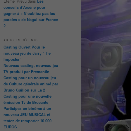
Éternel Prévu
dans
Les
conseils d’Arsène pour
gagner à « N’oubliez pas les
paroles » de Nagui sur France
2
ARTICLES RÉCENTS
Casting Ouvert Pour le
nouveau jeu de Jarry ‘The
Imposter’
Nouveau casting, nouveau jeu
TV produit par Fremantle
Casting pour un nouveau jeu
de Culture générale animé par
Bruno Guillon sur La 2
Casting pour une nouvelle
émission Tv de Brocante
Participez en binôme à un
nouveau JEU MUSICAL et
tentez de remporter 10 000
EUROS