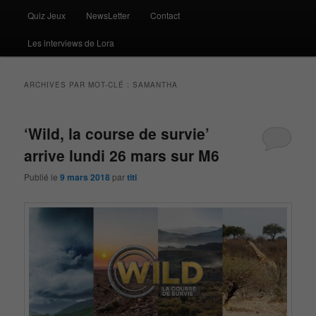
Quiz Jeux
NewsLetter
Contact
Les interviews de Lora
ARCHIVES PAR MOT-CLÉ :
SAMANTHA
‘Wild, la course de survie’
arrive lundi 26 mars sur M6
Publié le
9 mars 2018
par
titi