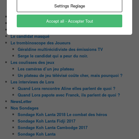
N’oubliez Pas Les Paroles
Settings Reglage
Tout le monde veut prendre sa place
Chaine Youtube
Accept all - Accepter Tout
Contact
Il était une fois ….
Le candidat masqué
Le trombinoscope des Joueurs
Géraldine multirécidiviste des émissions TV
Serge le candidat qui a peur du noir.
Les coulisses des jeux
Les caméras d’un jeu plateau
Un plateau de jeu télévisé coûte cher, mais pourquoi ?
Les interviews de Lora
Quand Lora rencontre Aline elles parlent de quoi ?
Quand Lora papote avec Franck, ils parlent de quoi ?
NewsLetter
Nos Sondages
Sondage Koh Lanta 2018 Le combat des héros
Sondage Koh Lanta Fidji 2017
Sondage Koh Lanta Cambodge 2017
Sondage Koh Lanta