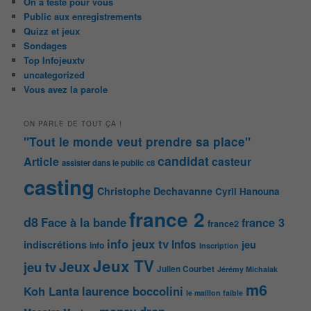
On a testé pour vous
Public aux enregistrements
Quizz et jeux
Sondages
Top Infojeuxtv
uncategorized
Vous avez la parole
ON PARLE DE TOUT ÇA !
"Tout le monde veut prendre sa place"
candidat
Article
casteur
assister dans le public
c8
casting
Christophe Dechavanne
Cyril Hanouna
france 2
d8
Face à la bande
france 3
france2
info jeux tv
Infos
indiscrétions
jeu
info
Inscription
Jeux TV
Jeux
jeu tv
Julien Courbet
Jérémy Michalak
m6
Koh Lanta
laurence boccolini
le maillon faible