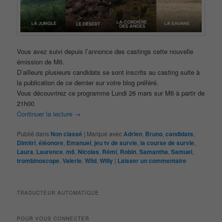
Vous avez suivi depuis l’annonce des castings cette nouvelle
émission de M6.
D’ailleurs plusieurs candidats se sont inscrits au casting suite à
la publication de ce dernier sur votre blog préféré.
Vous découvrirez ce programme Lundi 26 mars sur M6 à partir de
21h00
Continuer la lecture
→
Publié dans
Non classé
|
Marqué avec
Adrien
,
Bruno
,
candidats
,
Dimitri
,
éléonore
,
Emanuel
,
jeu tv de survie
,
la course de survie
,
Laura
,
Laurence
,
m6
,
Nicolas
,
Rémi
,
Robin
,
Samantha
,
Samuel
,
trombinoscope
,
Valerie
,
Wild
,
Willy
|
Laisser un commentaire
TRADUCTEUR AUTOMATIQUE
POUR VOUS CONNECTER