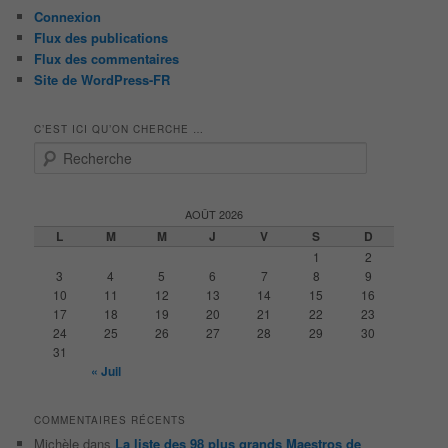
Connexion
Flux des publications
Flux des commentaires
Site de WordPress-FR
C’EST ICI QU’ON CHERCHE …
R
e
c
h
AOÛT 2026
e
L
M
M
J
V
S
D
r
1
2
c
3
4
5
6
7
8
9
h
10
11
12
13
14
15
16
e
17
18
19
20
21
22
23
24
25
26
27
28
29
30
31
« Juil
COMMENTAIRES RÉCENTS
Michèle
dans
La liste des 98 plus grands Maestros de