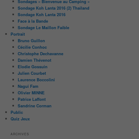
Sondages « Bienvenue au Camping »
Sondage Koh Lanta 2016 (2) Thailand
Sondage Koh Lanta 2016
Face à la Bande
Sondage Le Maillon Faible
Portrait
Bruno Guillon
Cécilie Conhoc
Christophe Dechavanne
Damien Thévenot
Elodie Gossuin
Julien Courbet
Laurence Boccolini
Nagui Fam
Olivier MINNE
Patrice Laffont
Sandrine Corman
Public
Quiz Jeux
ARCHIVES