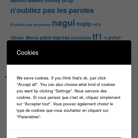
money drop
Maestro
Masters
n'oubliez pas les paroles
nagui
noplp
nrj12
N'oubliez pas les paroles
tf1
pékin express
Olivier Minne
révélation
TLMVPSP
tournage
tv
W9
Cookies
PAGES
Castings
We serve cookies. If you think that's ok, just click
C’est quoi un casteur ?
"Accept all". You can also choose what kind of cookies
C’est quoi un directeur de casting ?
you want by clicking "Settings". Nous servons des
Harry
cookies. Si vous pensez que c'est ok, cliquez simplement
Motus
sur "Accepter tout". Vous pouvez également choisir le
Slam
type de cookies que vous souhaitez en cliquant sur
C’est quoi un casting ?
"Paramètres".
Tous les castings
Les 12 coups de midi
Les Z’Amours