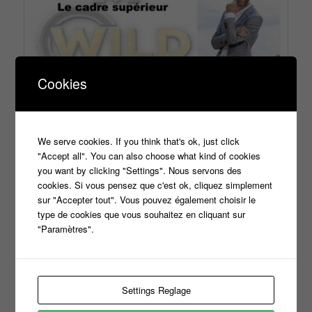
Cookies
Ce contenu a été publié dans
Non classé
par
titi
, et marqué avec
Adrien
,
Bruno
,
candidats
,
Dimitri
,
éléonore
,
Emanuel
,
jeu tv de
survie
,
la course de survie
,
Laura
,
Laurence
,
m6
,
Nicolas
,
Rémi
,
We serve cookies. If you think that's ok, just click
Robin
,
Samantha
,
Samuel
,
trombinoscope
,
Valerie
,
Wild
,
Willy
.
"Accept all". You can also choose what kind of cookies
Mettez-le en favori avec son
permalien
.
you want by clicking "Settings". Nous servons des
cookies. Si vous pensez que c'est ok, cliquez simplement
Laisser un commentaire
sur "Accepter tout". Vous pouvez également choisir le
type de cookies que vous souhaitez en cliquant sur
Votre adresse e-mail ne sera pas publiée.
Les champs
"Paramètres".
*
obligatoires sont indiqués avec
Settings Reglage
*
Commentaire