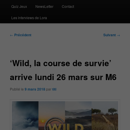
Quiz Jeux
NewsLetter
Contact
Les interviews de Lora
Navigation
←
Précédent
Suivant
→
des
articles
‘Wild, la course de survie’
arrive lundi 26 mars sur M6
Publié le
9 mars 2018
par
titi