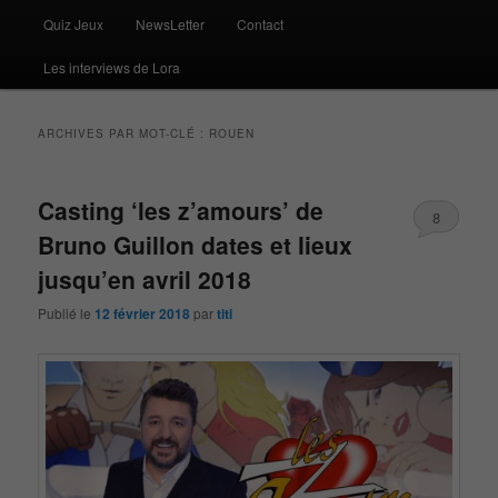
Quiz Jeux
NewsLetter
Contact
Les interviews de Lora
ARCHIVES PAR MOT-CLÉ :
ROUEN
Casting ‘les z’amours’ de
8
Bruno Guillon dates et lieux
jusqu’en avril 2018
Publié le
12 février 2018
par
titi