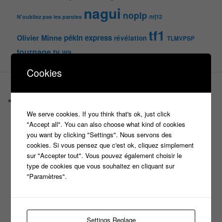
nagui
noplp
nrj12
N'oubliez pas les paroles
tf1
pékin express
Olivier Minne
révélation
TLMVPSP
tournage
tv
W9
Cookies
PAGES
Castings
C’est quoi un casteur ?
We serve cookies. If you think that's ok, just click
C’est quoi un directeur de casting ?
"Accept all". You can also choose what kind of cookies
Harry
you want by clicking "Settings". Nous servons des
Motus
cookies. Si vous pensez que c'est ok, cliquez simplement
Slam
sur "Accepter tout". Vous pouvez également choisir le
C’est quoi un casting ?
type de cookies que vous souhaitez en cliquant sur
Tous les castings
"Paramètres".
Les 12 coups de midi
Les Z’Amours
N’oubliez Pas Les Paroles
Tout le monde veut prendre sa place
Settings Reglage