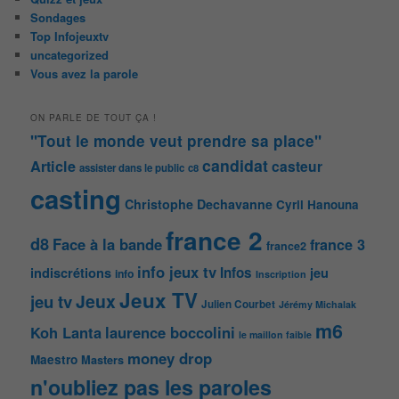
Sondages
Top Infojeuxtv
uncategorized
Vous avez la parole
ON PARLE DE TOUT ÇA !
"Tout le monde veut prendre sa place"
candidat
Article
casteur
assister dans le public
c8
casting
Christophe Dechavanne
Cyril Hanouna
france 2
d8
Face à la bande
france 3
france2
info jeux tv
Infos
indiscrétions
jeu
info
Inscription
Jeux TV
Jeux
jeu tv
Julien Courbet
Jérémy Michalak
m6
Koh Lanta
laurence boccolini
le maillon faible
money drop
Maestro
Masters
n'oubliez pas les paroles