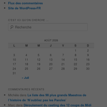
Flux des commentaires
Site de WordPress-FR
C’EST ICI QU’ON CHERCHE …
R
e
c
h
AOÛT 2026
e
L
M
M
J
V
S
D
r
1
2
c
3
4
5
6
7
8
9
h
10
11
12
13
14
15
16
e
17
18
19
20
21
22
23
24
25
26
27
28
29
30
31
« Juil
COMMENTAIRES RÉCENTS
Michèle
dans
La liste des 98 plus grands Maestros de
l’histoire de ‘N’oubliez pas les Paroles’
Marc
dans
Déroulement du casting des 12 coups de Midi