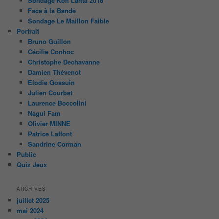
Sondage Koh Lanta 2016
Face à la Bande
Sondage Le Maillon Faible
Portrait
Bruno Guillon
Cécilie Conhoc
Christophe Dechavanne
Damien Thévenot
Elodie Gossuin
Julien Courbet
Laurence Boccolini
Nagui Fam
Olivier MINNE
Patrice Laffont
Sandrine Corman
Public
Quiz Jeux
ARCHIVES
juillet 2025
mai 2024