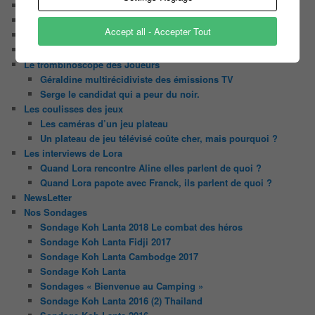
Chaine Youtube
Contact
Accept all - Accepter Tout
Il était une fois ….
Le candidat masqué
Le trombinoscope des Joueurs
Géraldine multirécidiviste des émissions TV
Serge le candidat qui a peur du noir.
Les coulisses des jeux
Les caméras d’un jeu plateau
Un plateau de jeu télévisé coûte cher, mais pourquoi ?
Les interviews de Lora
Quand Lora rencontre Aline elles parlent de quoi ?
Quand Lora papote avec Franck, ils parlent de quoi ?
NewsLetter
Nos Sondages
Sondage Koh Lanta 2018 Le combat des héros
Sondage Koh Lanta Fidji 2017
Sondage Koh Lanta Cambodge 2017
Sondage Koh Lanta
Sondages « Bienvenue au Camping »
Sondage Koh Lanta 2016 (2) Thailand