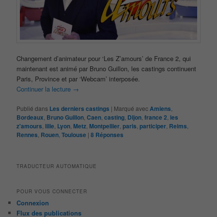
Changement d’animateur pour ‘Les Z’amours’ de France 2, qui
maintenant est animé par Bruno Guillon, les castings continuent
Paris, Province et par ‘Webcam’ interposée.
Continuer la lecture
→
Publié dans
Les derniers castings
|
Marqué avec
Amiens
,
Bordeaux
,
Bruno Guillon
,
Caen
,
casting
,
Dijon
,
france 2
,
les
z'amours
,
lille
,
Lyon
,
Metz
,
Montpellier
,
paris
,
participer
,
Reims
,
Rennes
,
Rouen
,
Toulouse
|
8
Réponses
TRADUCTEUR AUTOMATIQUE
POUR VOUS CONNECTER
Connexion
Flux des publications