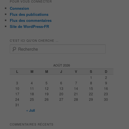
POUR VOUS CONNECTER
Connexion
Flux des publications
Flux des commentaires
Site de WordPress-FR
C’EST ICI QU’ON CHERCHE …
R
e
c
h
AOÛT 2026
e
L
M
M
J
V
S
D
r
1
2
c
3
4
5
6
7
8
9
h
10
11
12
13
14
15
16
e
17
18
19
20
21
22
23
24
25
26
27
28
29
30
31
« Juil
COMMENTAIRES RÉCENTS