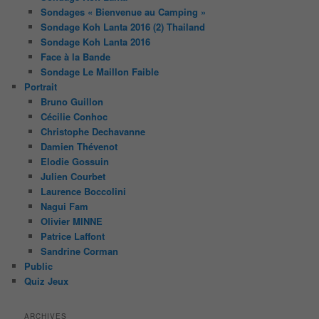
Sondages « Bienvenue au Camping »
Sondage Koh Lanta 2016 (2) Thailand
Sondage Koh Lanta 2016
Face à la Bande
Sondage Le Maillon Faible
Portrait
Bruno Guillon
Cécilie Conhoc
Christophe Dechavanne
Damien Thévenot
Elodie Gossuin
Julien Courbet
Laurence Boccolini
Nagui Fam
Olivier MINNE
Patrice Laffont
Sandrine Corman
Public
Quiz Jeux
ARCHIVES