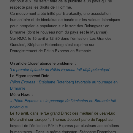
car pour eux, ce serait faire de la publicité à un pays qui ne
respecte pas les droits de l’Homme.
Ce mouvement a été initié par Barakacity, une association
humanitaire et de bienfaisance basée sur les valeurs islamiques
pour interpeler la population sur le sort des Rohingyas* en
Birmanie (dont le nouveau nom du pays est le Myanmar).
Sur RMC, le 15 avril à 12h30 dans l’émission ‘Les Grandes
Gueules’, Stéphane Rotemberg s’est exprimé sur
l’enregistrement de Pékin Express en Birmanie …
Un article Closer aborde le problème :
‘
Le premier épisode de Pékin Express fait déjà polémique’
Le Figaro reprend l’info :
Pékin Express
: Stéphane Rotenberg favorable au tournage en
Birmanie
Métro News :
« Pékin Express » : le passage de l’émission en Birmanie fait
polémique
Le 16 avril, dans le ‘Le grand Direct des médias’ de Jean-Luc
Morandini sur Europe 1, Thomas Joubert parle de l’appel au
boycott de l’émission Pékin Express par plusieurs associations
humanitaires . Dans la même émission, Stéphane Rotemberg