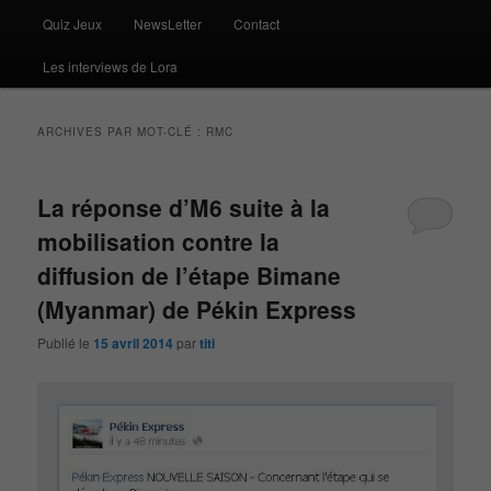
Quiz Jeux
NewsLetter
Contact
Les interviews de Lora
ARCHIVES PAR MOT-CLÉ :
RMC
La réponse d’M6 suite à la
mobilisation contre la
diffusion de l’étape Bimane
(Myanmar) de Pékin Express
Publié le
15 avril 2014
par
titi