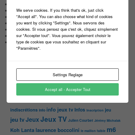
On a testé pour vous
We serve cookies. If you think that's ok, just click
Public aux enregistrements
"Accept all". You can also choose what kind of cookies
Quizz et jeux
you want by clicking "Settings". Nous servons des
Sondages
cookies. Si vous pensez que c'est ok, cliquez simplement
Top Infojeuxtv
sur "Accepter tout". Vous pouvez également choisir le
uncategorized
type de cookies que vous souhaitez en cliquant sur
Vous avez la parole
"Paramètres".
ON PARLE DE TOUT ÇA !
"Tout le monde veut prendre sa place"
candidat
Article
casteur
Settings Reglage
assister dans le public
c8
casting
Christophe Dechavanne
Cyril Hanouna
Accept all - Accepter Tout
france 2
d8
Face à la bande
france 3
france2
info jeux tv
Infos
indiscrétions
jeu
info
Inscription
Jeux TV
Jeux
jeu tv
Julien Courbet
Jérémy Michalak
m6
Koh Lanta
laurence boccolini
le maillon faible