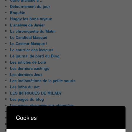
Carte Blanche à …
Détournement du jour
Enquête
Huggy les bons tuyaux
L'analyse de Javier
La chroniquette du Matin
Le Candidat Masqué
Le Casteur Masqué !
Le courrier des lecteurs
Le journal de bord du Blog
Les articles de Lora
Les derniers castings
Les derniers Jeux
Les indiscrétions de la petite souris
Les infos du net
LES INTRIGUES DE MILADY
Les pages du blog
Les pages réservées aux abonnées
Les papiers du journaliste Masqué
Cookies
Les Portraits de Fannette
Malika la Fouine
Non classé