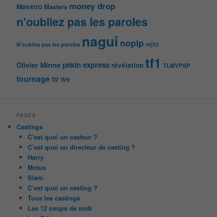
money drop
Maestro
Masters
n'oubliez pas les paroles
nagui
noplp
nrj12
N'oubliez pas les paroles
tf1
pékin express
Olivier Minne
révélation
TLMVPSP
tournage
tv
W9
PAGES
Castings
C’est quoi un casteur ?
C’est quoi un directeur de casting ?
Harry
Motus
Slam
C’est quoi un casting ?
Tous les castings
Les 12 coups de midi