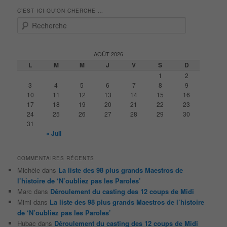
C’EST ICI QU’ON CHERCHE …
R
e
c
h
AOÛT 2026
e
L
M
M
J
V
S
D
r
1
2
c
3
4
5
6
7
8
9
h
10
11
12
13
14
15
16
e
17
18
19
20
21
22
23
24
25
26
27
28
29
30
31
« Juil
COMMENTAIRES RÉCENTS
Michèle
dans
La liste des 98 plus grands Maestros de
l’histoire de ‘N’oubliez pas les Paroles’
Marc
dans
Déroulement du casting des 12 coups de Midi
Mimi
dans
La liste des 98 plus grands Maestros de l’histoire
de ‘N’oubliez pas les Paroles’
Hubac
dans
Déroulement du casting des 12 coups de Midi