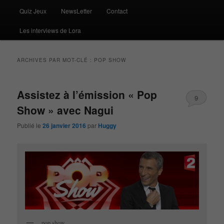
Quiz Jeux
NewsLetter
Contact
Les interviews de Lora
ARCHIVES PAR MOT-CLÉ :
POP SHOW
Assistez à l’émission « Pop
9
Show » avec Nagui
Publié le
26 janvier 2016
par
Huggy
pop show