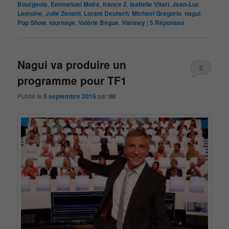
Bourgeois
,
Emmanuel Moire
,
france 2
,
Isabelle Vitari
,
Jean-Luc
Lemoine
,
Julie Zenatti
,
Lorant Deutsch
,
Michael Gregorio
,
nagui
,
Pop Show
,
tournage
,
Valérie Bègue
,
Vianney
|
5
Réponses
Nagui va produire un
3
programme pour TF1
Publié le
5 septembre 2015
par
titi