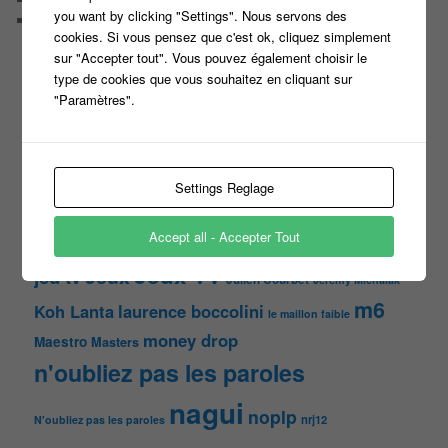
you want by clicking "Settings". Nous servons des
Vous avez la parole
cookies. Si vous pensez que c'est ok, cliquez simplement
sur "Accepter tout". Vous pouvez également choisir le
ON PARLE DE TOUT ÇA !
type de cookies que vous souhaitez en cliquant sur
"Tout le monde veut prendre sa place"
"Paramètres".
candidat
Article
casteur
assister dans le public
c8
casting
Christophe Dechavanne
Cyril Hanouna
Settings Reglage
france 2
d8
Face à la bande
france 3
france2
Accept all - Accepter Tout
info jeux tv
Infos
indiscrétions
jeu
info
Inscription
Jeux TV
Jeux
jeu tv
Julien Courbet
Jérémy Michalak
m6
Koh Lanta
laurence boccolini
le maillon faible
money drop
Maestro
Masters
n'oubliez pas les paroles
nagui
noplp
nrj12
N'oubliez pas les paroles