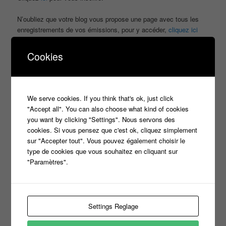
N’oubliez que votre blog vous propose une page avec tous les
enregistrements de vos émissions, pour y accéder,
cliquez ici
Cookies
Publié dans
Public aux enregistrements
|
Marqué avec
france 2
,
Oliver Minne
,
pyramide
|
10
Réponses
We serve cookies. If you think that's ok, just click
"Accept all". You can also choose what kind of cookies
you want by clicking "Settings". Nous servons des
Le retour de ‘Pyramide’ sur
11
cookies. Si vous pensez que c'est ok, cliquez simplement
France 2
sur "Accepter tout". Vous pouvez également choisir le
type de cookies que vous souhaitez en cliquant sur
Publié le
1 novembre 2014
par
titi
"Paramètres".
Settings Reglage