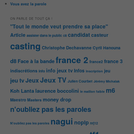
Vous avez la parole
ON PARLE DE TOUT ÇA !
"Tout le monde veut prendre sa place"
candidat
Article
casteur
assister dans le public
c8
casting
Christophe Dechavanne
Cyril Hanouna
france 2
d8
Face à la bande
france 3
france2
info jeux tv
Infos
indiscrétions
jeu
info
Inscription
Jeux TV
Jeux
jeu tv
Julien Courbet
Jérémy Michalak
m6
Koh Lanta
laurence boccolini
le maillon faible
money drop
Maestro
Masters
n'oubliez pas les paroles
nagui
noplp
nrj12
N'oubliez pas les paroles