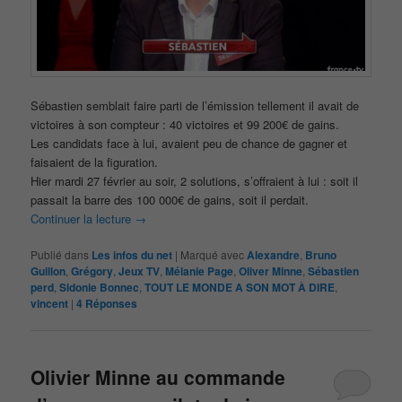
Sébastien semblait faire parti de l’émission tellement il avait de
victoires à son compteur : 40 victoires et 99 200€ de gains.
Les candidats face à lui, avaient peu de chance de gagner et
faisaient de la figuration.
Hier mardi 27 février au soir, 2 solutions, s’offraient à lui : soit il
passait la barre des 100 000€ de gains, soit il perdait.
Continuer la lecture
→
Publié dans
Les infos du net
|
Marqué avec
Alexandre
,
Bruno
Guillon
,
Grégory
,
Jeux TV
,
Mélanie Page
,
Oliver Minne
,
Sébastien
perd
,
Sidonie Bonnec
,
TOUT LE MONDE A SON MOT À DIRE
,
vincent
|
4
Réponses
Olivier Minne au commande