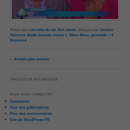
Publié dans
Les infos du net
,
Non classé
|
Marqué avec
Damien
Thévenot
,
Elodie Gossuin
,
france 2
,
Oliver Minne
,
pyramide
|
11
Réponses
Navigation
←
Articles plus anciens
des
articles
TRADUCTEUR AUTOMATIQUE
POUR VOUS CONNECTER
Connexion
Flux des publications
Flux des commentaires
Site de WordPress-FR