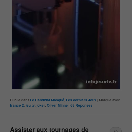
Publié dans
Le Candidat Masqué
,
Les derniers Jeux
|
Marqué avec
france 2
,
jeu tv
,
joker
,
Oliver Minne
|
68
Réponses
Assister aux tournages de
10