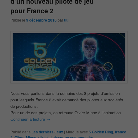
d’un nouveau pilote de jeu
pour France 2
Publié le
9 décembre 2016
par
titi
Nous vous parlions dans la semaine des 8 projets d’émission
pour lesquels France 2 avait demandé des pilotes aux sociétés
de productions.
Pour un de ces projets, on retrouve Oivier Minne à l’animation
Continuer la lecture
→
Publié dans
Les derniers Jeux
|
Marqué avec
5 Golden Ring
,
france
2
,
Oliver Minne
,
pilote
|
Laisser un commentaire