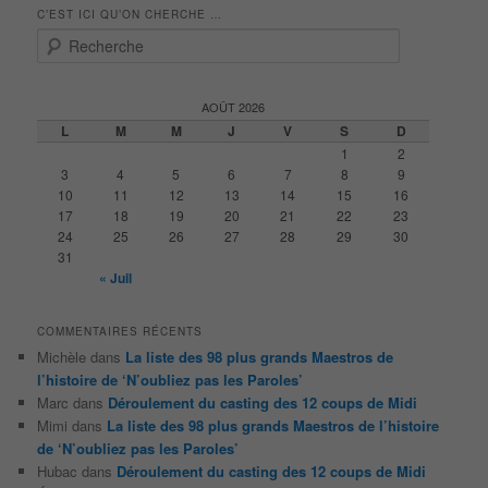
C’EST ICI QU’ON CHERCHE …
R
e
c
h
AOÛT 2026
e
L
M
M
J
V
S
D
r
1
2
c
3
4
5
6
7
8
9
h
10
11
12
13
14
15
16
e
17
18
19
20
21
22
23
24
25
26
27
28
29
30
31
« Juil
COMMENTAIRES RÉCENTS
Michèle
dans
La liste des 98 plus grands Maestros de
l’histoire de ‘N’oubliez pas les Paroles’
Marc
dans
Déroulement du casting des 12 coups de Midi
Mimi
dans
La liste des 98 plus grands Maestros de l’histoire
de ‘N’oubliez pas les Paroles’
Hubac
dans
Déroulement du casting des 12 coups de Midi