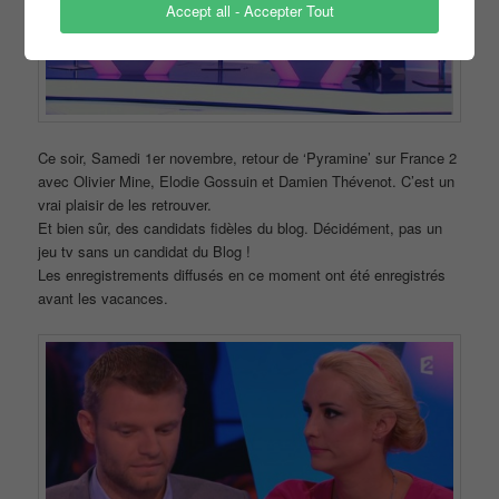
Accept all - Accepter Tout
Ce soir, Samedi 1er novembre, retour de ‘Pyramine’ sur France 2
avec Olivier Mine, Elodie Gossuin et Damien Thévenot. C’est un
vrai plaisir de les retrouver.
Et bien sûr, des candidats fidèles du blog. Décidément, pas un
jeu tv sans un candidat du Blog !
Les enregistrements diffusés en ce moment ont été enregistrés
avant les vacances.