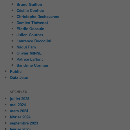
Bruno Guillon
Cécilie Conhoc
Christophe Dechavanne
Damien Thévenot
Elodie Gossuin
Julien Courbet
Laurence Boccolini
Nagui Fam
Olivier MINNE
Patrice Laffont
Sandrine Corman
Public
Quiz Jeux
ARCHIVES
juillet 2025
mai 2024
mars 2024
février 2024
septembre 2023
février 2023