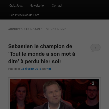
Quiz Jeux
NewsLetter
Contact
Les interviews de Lora
ARCHIVES PAR MOT-CLÉ :
OLIVER MINNE
Sebastien le champion de
4
‘Tout le monde a son mot à
dire’ à perdu hier soir
Publié le
28 février 2018
par
titi