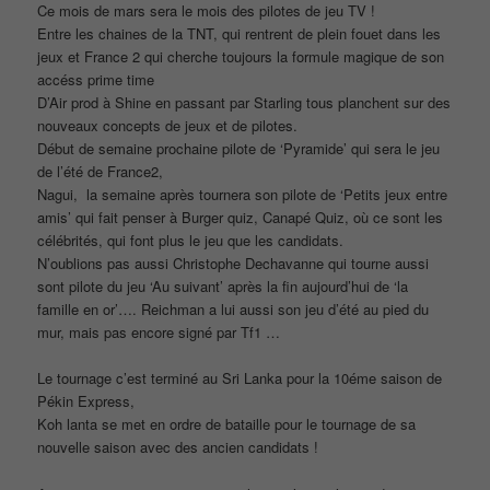
Ce mois de mars sera le mois des pilotes de jeu TV !
Entre les chaines de la TNT, qui rentrent de plein fouet dans les
jeux et France 2 qui cherche toujours la formule magique de son
accéss prime time
D’Air prod à Shine en passant par Starling tous planchent sur des
nouveaux concepts de jeux et de pilotes.
Début de semaine prochaine pilote de ‘Pyramide’ qui sera le jeu
de l’été de France2,
Nagui, la semaine après tournera son pilote de ‘Petits jeux entre
amis’ qui fait penser à Burger quiz, Canapé Quiz, où ce sont les
célébrités, qui font plus le jeu que les candidats.
N’oublions pas aussi Christophe Dechavanne qui tourne aussi
sont pilote du jeu ‘Au suivant’ après la fin aujourd’hui de ‘la
famille en or’…. Reichman a lui aussi son jeu d’été au pied du
mur, mais pas encore signé par Tf1 …
Le tournage c’est terminé au Sri Lanka pour la 10éme saison de
Pékin Express,
Koh lanta se met en ordre de bataille pour le tournage de sa
nouvelle saison avec des ancien candidats !