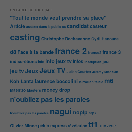
ON PARLE DE TOUT ÇA !
"Tout le monde veut prendre sa place"
candidat
Article
casteur
assister dans le public
c8
casting
Christophe Dechavanne
Cyril Hanouna
france 2
d8
Face à la bande
france 3
france2
info jeux tv
Infos
indiscrétions
jeu
info
Inscription
Jeux TV
Jeux
jeu tv
Julien Courbet
Jérémy Michalak
m6
Koh Lanta
laurence boccolini
le maillon faible
money drop
Maestro
Masters
n'oubliez pas les paroles
nagui
noplp
nrj12
N'oubliez pas les paroles
tf1
pékin express
Olivier Minne
révélation
TLMVPSP