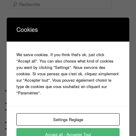
R
e
c
h
AOÛT 2026
e
L
M
M
J
V
S
D
Cookies
r
1
2
c
3
4
5
6
7
8
9
h
10
11
12
13
14
15
16
e
17
18
19
20
21
22
23
We serve cookies. If you think that's ok, just click
24
25
26
27
28
29
30
"Accept all". You can also choose what kind of cookies
31
you want by clicking "Settings". Nous servons des
« Juil
cookies. Si vous pensez que c'est ok, cliquez simplement
sur "Accepter tout". Vous pouvez également choisir le
COMMENTAIRES RÉCENTS
type de cookies que vous souhaitez en cliquant sur
Michèle
dans
La liste des 98 plus grands Maestros de
"Paramètres".
l’histoire de ‘N’oubliez pas les Paroles’
Marc
dans
Déroulement du casting des 12 coups de Midi
Mimi
dans
La liste des 98 plus grands Maestros de l’histoire
de ‘N’oubliez pas les Paroles’
Settings Reglage
Hubac
dans
Déroulement du casting des 12 coups de Midi
Éternel Prévu
dans
Les conseils d’Arsène pour gagner à
Accept all - Accepter Tout
« N’oubliez pas les paroles » de Nagui sur France 2