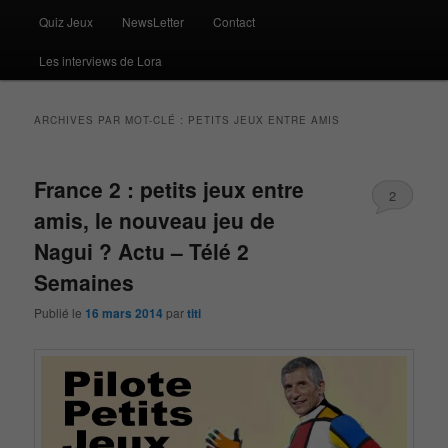
Quiz Jeux
NewsLetter
Contact
Les interviews de Lora
ARCHIVES PAR MOT-CLÉ :
PETITS JEUX ENTRE AMIS
France 2 : petits jeux entre
2
amis, le nouveau jeu de
Nagui ? Actu – Télé 2
Semaines
Publié le
16 mars 2014
par
titi