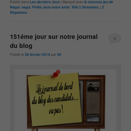
Publié dans
Les derniers Jeux
|
Marqué avec
le nouveau jeu de
Nagui
,
nagui
,
Petits Jeux entre amis
,
Télé 2 Semaines.
|
2
Réponses
151éme jour sur notre journal
2
du blog
Publié le
28 février 2014
par
titi