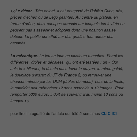
<<Le décor.
Très coloré, il est composé de Rubik’s Cube, dés,
pièces d’échec ou de Lego géantes. Au centre du plateau en
forme d’arène, deux canapés arrondis sur lesquels les invités ne
peuvent pas s’asseoir et adoptent donc une position assise
debout. Le public est situé sur des gradins tout autour des
canapés.
La mécanique.
Le jeu se joue en plusieurs manches. Parmi les
différentes, drôles et décalées, qui ont été testées : un « Qui
suis-je » hilarant, le dessin sans lever le crayon, le mime guidé,
le doublage d’extrait du JT de
France 2
, ou retrouver une
chanson mimée par les DDM (drôles de mecs). Lors de la finale,
le candidat doit mémoriser 12 sons associés à 12 images. Pour
remporter 5000 euros, il doit se souvenir d’au moins 10 sons ou
images.
>>
pour lire l’intégralité de l’article sur télé 2 semaines
CLIC ICI