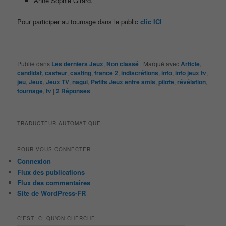
Anne Sophie Girard.
Pour participer au tournage dans le public
clic ICI
Publié dans
Les derniers Jeux
,
Non classé
|
Marqué avec
Article
,
candidat
,
casteur
,
casting
,
france 2
,
indiscrétions
,
info
,
info jeux tv
,
jeu
,
Jeux
,
Jeux TV
,
nagui
,
Petits Jeux entre amis
,
pilote
,
révélation
,
tournage
,
tv
|
2
Réponses
TRADUCTEUR AUTOMATIQUE
POUR VOUS CONNECTER
Connexion
Flux des publications
Flux des commentaires
Site de WordPress-FR
C’EST ICI QU’ON CHERCHE …