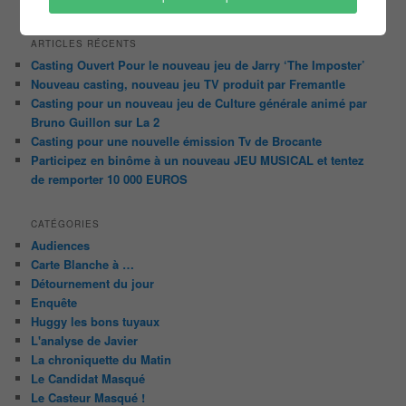
ARTICLES RÉCENTS
Casting Ouvert Pour le nouveau jeu de Jarry ‘The Imposter’
Nouveau casting, nouveau jeu TV produit par Fremantle
Casting pour un nouveau jeu de Culture générale animé par
Bruno Guillon sur La 2
Casting pour une nouvelle émission Tv de Brocante
Participez en binôme à un nouveau JEU MUSICAL et tentez
de remporter 10 000 EUROS
CATÉGORIES
Audiences
Carte Blanche à …
Détournement du jour
Enquête
Huggy les bons tuyaux
L'analyse de Javier
La chroniquette du Matin
Le Candidat Masqué
Le Casteur Masqué !