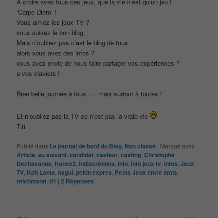
A croire avec tous ces jeux, que la vie n’est qu’un jeu !
‘Carpe Diem’ !
Vous aimez les jeux TV ?
vous suivez le bon blog,
Mais n’oubliez pas c’est le blog de tous,
alors vous avez des infos ?
vous avez envie de nous faire partager vos expériences ?
a vos claviers !
Bien belle journée à tous …. mais surtout à toutes !
Et n’oubliez pas la TV ce n’est pas la vraie vie
Titi
Publié dans
Le journal de bord du Blog
,
Non classé
|
Marqué avec
Article
,
au suivant
,
candidat
,
casteur
,
casting
,
Christophe
Dechavanne
,
france2
,
indiscrétions
,
info
,
info jeux tv
,
Infos
,
Jeux
TV
,
Koh Lanta
,
nagui
,
pekin expres
,
Petits Jeux entre amis
,
reichmann
,
tf1
|
2
Réponses