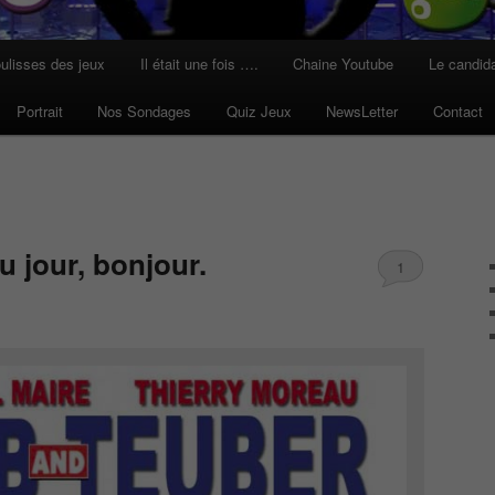
ulisses des jeux
Il était une fois ….
Chaine Youtube
Le candid
Portrait
Nos Sondages
Quiz Jeux
NewsLetter
Contact
 jour, bonjour.
1