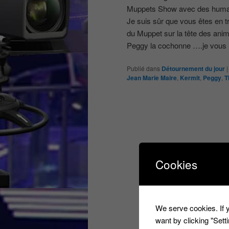
Muppets Show avec des humains
Je suis sûr que vous êtes en 
du Muppet sur la tête des anim
Peggy la cochonne ….je vous l
Publié dans
Détournement du jour
Jean Marie Maire
,
Kermit
,
Peggy
,
T
Cookies
We serve cookies. If y
want by clicking "Set