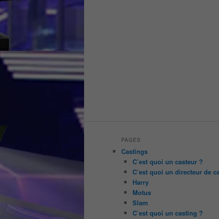
PAGES
Castings
C’est quoi un casteur ?
C’est quoi un directeur de c
Harry
Motus
Slam
C’est quoi un casting ?