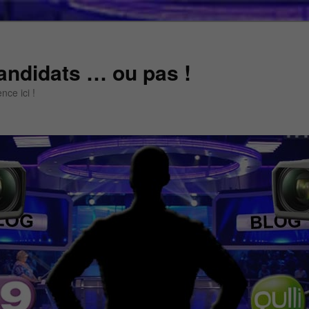
andidats … ou pas !
ce ici !