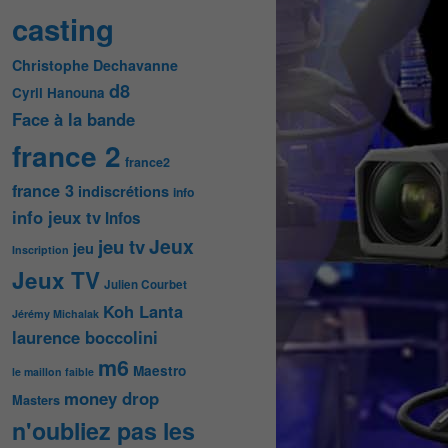
casting
Christophe Dechavanne
d8
Cyril Hanouna
Face à la bande
france 2
france2
france 3
indiscrétions
info
info jeux tv
Infos
Jeux
jeu tv
jeu
Inscription
Jeux TV
Julien Courbet
Koh Lanta
Jérémy Michalak
laurence boccolini
m6
Maestro
le maillon faible
money drop
Masters
n'oubliez pas les