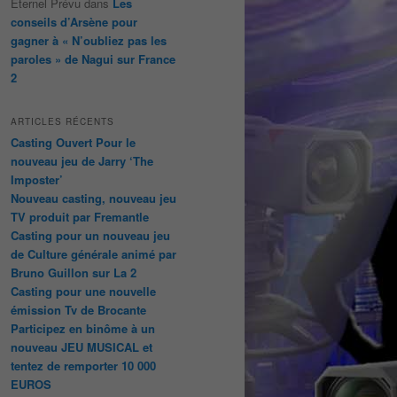
Éternel Prévu
dans
Les
conseils d’Arsène pour
gagner à « N’oubliez pas les
paroles » de Nagui sur France
2
ARTICLES RÉCENTS
Casting Ouvert Pour le
nouveau jeu de Jarry ‘The
Imposter’
Nouveau casting, nouveau jeu
TV produit par Fremantle
Casting pour un nouveau jeu
de Culture générale animé par
Bruno Guillon sur La 2
Casting pour une nouvelle
émission Tv de Brocante
Participez en binôme à un
nouveau JEU MUSICAL et
tentez de remporter 10 000
EUROS