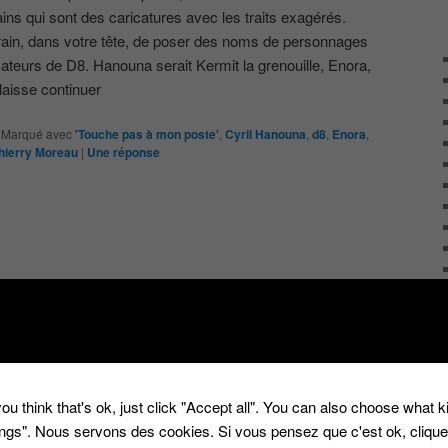
 qui sont des caricatures avec les traits exagérés.
train, dans votre tête, de poser des noms de personnages
ateurs de D8. Hanouna serait Kermit la grenouille, Enora,
aisse continuer
|
Marqué avec
'Touche pas à mon poste'
,
Cyril Hanouna
,
d8
,
Enora
,
hierry Moreau
|
Une
réponse
ou think that's ok, just click "Accept all". You can also choose what 
tings". Nous servons des cookies. Si vous pensez que c'est ok, cliqu