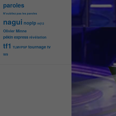
paroles
N'oubliez pas les paroles
nagui
noplp
nrj12
Olivier Minne
pékin express
révélation
tf1
tournage
tv
TLMVPSP
W9