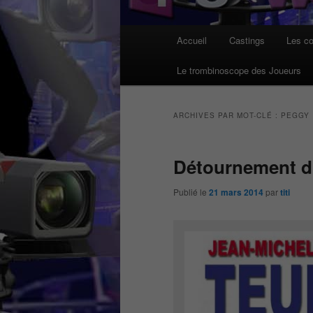
Menu
Accueil
Castings
Les co
principal
Le trombinoscope des Joueurs
ARCHIVES PAR MOT-CLÉ :
PEGGY
Détournement du
Publié le
21 mars 2014
par
titi