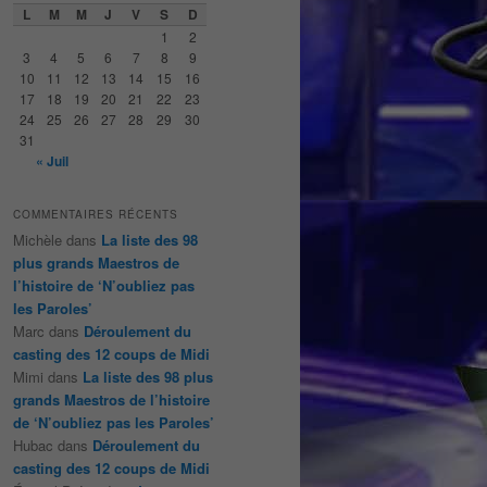
e
L
M
M
J
V
S
D
r
1
2
c
3
4
5
6
7
8
9
h
10
11
12
13
14
15
16
e
17
18
19
20
21
22
23
24
25
26
27
28
29
30
31
« Juil
COMMENTAIRES RÉCENTS
Michèle
dans
La liste des 98
plus grands Maestros de
l’histoire de ‘N’oubliez pas
les Paroles’
Marc
dans
Déroulement du
casting des 12 coups de Midi
Mimi
dans
La liste des 98 plus
grands Maestros de l’histoire
de ‘N’oubliez pas les Paroles’
Hubac
dans
Déroulement du
casting des 12 coups de Midi