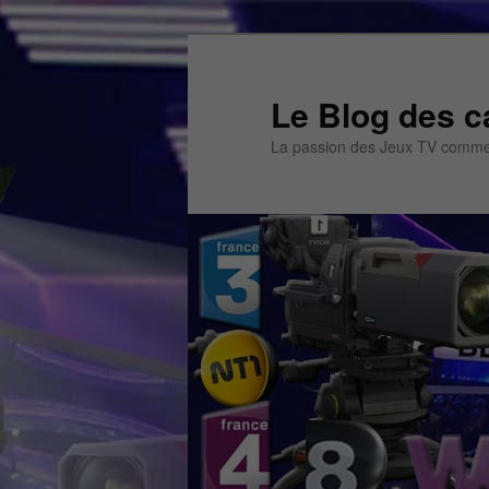
Aller
Aller
au
au
contenu
contenu
Le Blog des c
principal
secondaire
La passion des Jeux TV commen