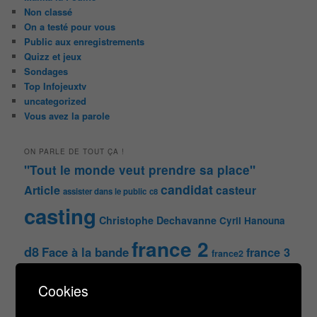
Non classé
On a testé pour vous
Public aux enregistrements
Quizz et jeux
Sondages
Top Infojeuxtv
uncategorized
Vous avez la parole
ON PARLE DE TOUT ÇA !
"Tout le monde veut prendre sa place"
candidat
Article
casteur
assister dans le public
c8
casting
Christophe Dechavanne
Cyril Hanouna
france 2
d8
Face à la bande
france 3
france2
info jeux tv
Infos
indiscrétions
jeu
info
Inscription
Cookies
Jeux TV
Jeux
jeu tv
Julien Courbet
Jérémy Michalak