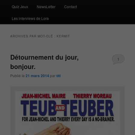
Quiz Jeux
NewsLetter
Contact
Les interviews de Lora
ARCHIVES PAR MOT-CLÉ :
KERMIT
Détournement du jour,
1
bonjour.
Publié le
21 mars 2014
par
titi