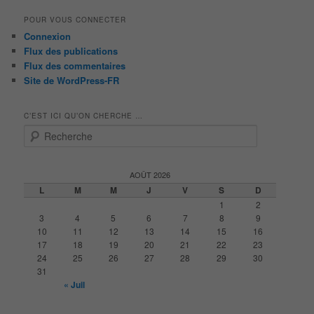
POUR VOUS CONNECTER
Connexion
Flux des publications
Flux des commentaires
Site de WordPress-FR
C’EST ICI QU’ON CHERCHE …
R
e
c
h
AOÛT 2026
e
L
M
M
J
V
S
D
r
1
2
c
3
4
5
6
7
8
9
h
10
11
12
13
14
15
16
e
17
18
19
20
21
22
23
24
25
26
27
28
29
30
31
« Juil