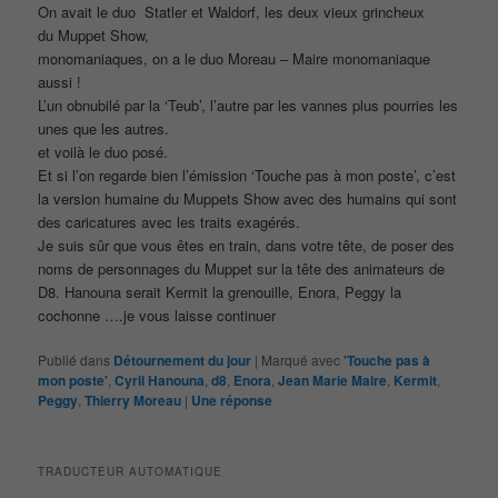
On avait le duo Statler et Waldorf, les deux vieux grincheux
du Muppet Show,
monomaniaques, on a le duo Moreau – Maire monomaniaque
aussi !
L’un obnubilé par la ‘Teub’, l’autre par les vannes plus pourries les
unes que les autres.
et voilà le duo posé.
Et si l’on regarde bien l’émission ‘Touche pas à mon poste’, c’est
la version humaine du Muppets Show avec des humains qui sont
des caricatures avec les traits exagérés.
Je suis sûr que vous êtes en train, dans votre tête, de poser des
noms de personnages du Muppet sur la tête des animateurs de
D8. Hanouna serait Kermit la grenouille, Enora, Peggy la
cochonne ….je vous laisse continuer
Publié dans
Détournement du jour
|
Marqué avec
'Touche pas à
mon poste'
,
Cyril Hanouna
,
d8
,
Enora
,
Jean Marie Maire
,
Kermit
,
Peggy
,
Thierry Moreau
|
Une
réponse
TRADUCTEUR AUTOMATIQUE