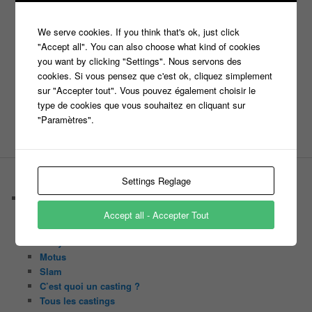
m6
Koh Lanta
laurence boccolini
le maillon faible
money drop
Maestro
Masters
We serve cookies. If you think that's ok, just click
n'oubliez pas les paroles
"Accept all". You can also choose what kind of cookies
you want by clicking "Settings". Nous servons des
nagui
cookies. Si vous pensez que c'est ok, cliquez simplement
noplp
nrj12
N'oubliez pas les paroles
sur "Accepter tout". Vous pouvez également choisir le
tf1
type de cookies que vous souhaitez en cliquant sur
pékin express
Olivier Minne
révélation
TLMVPSP
"Paramètres".
tournage
tv
W9
Settings Reglage
PAGES
Castings
C’est quoi un casteur ?
Accept all - Accepter Tout
C’est quoi un directeur de casting ?
Harry
Motus
Slam
C’est quoi un casting ?
Tous les castings