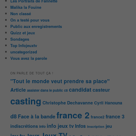
Les Portraits de Fannette
Malika la Fouine
Non classé
On a testé pour vous
Public aux enregistrements
Quizz et jeux
Sondages
Top Infojeuxtv
uncategorized
Vous avez la parole
ON PARLE DE TOUT ÇA !
"Tout le monde veut prendre sa place"
candidat
Article
casteur
assister dans le public
c8
casting
Christophe Dechavanne
Cyril Hanouna
france 2
d8
Face à la bande
france 3
france2
info jeux tv
Infos
indiscrétions
jeu
info
Inscription
Jeux TV
Jeux
jeu tv