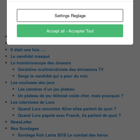
Tous les castings
Les 12 coups de midi
Settings Reglage
Les Z’Amours
N’oubliez Pas Les Paroles
Tout le monde veut prendre sa place
Accept all - Accepter Tout
Chaine Youtube
Contact
Il était une fois ….
Le candidat masqué
Le trombinoscope des Joueurs
Géraldine multirécidiviste des émissions TV
Serge le candidat qui a peur du noir.
Les coulisses des jeux
Les caméras d’un jeu plateau
Un plateau de jeu télévisé coûte cher, mais pourquoi ?
Les interviews de Lora
Quand Lora rencontre Aline elles parlent de quoi ?
Quand Lora papote avec Franck, ils parlent de quoi ?
NewsLetter
Nos Sondages
Sondage Koh Lanta 2018 Le combat des héros