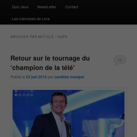
Quiz Jeux
NewsLetter
Contact
Les interviews de Lora
ARCHIVES PAR MOT-CLÉ :
OUPS
Retour sur le tournage du
11
‘champion de la télé’
Publié le
22 juin 2015
par
candidat masqué