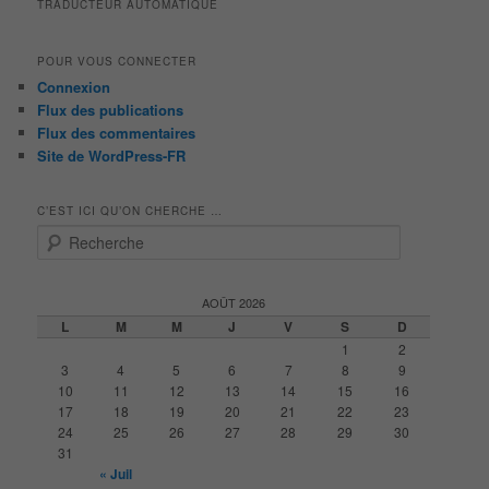
TRADUCTEUR AUTOMATIQUE
POUR VOUS CONNECTER
Connexion
Flux des publications
Flux des commentaires
Site de WordPress-FR
C’EST ICI QU’ON CHERCHE …
R
e
c
h
AOÛT 2026
e
L
M
M
J
V
S
D
r
1
2
c
3
4
5
6
7
8
9
h
10
11
12
13
14
15
16
e
17
18
19
20
21
22
23
24
25
26
27
28
29
30
31
« Juil