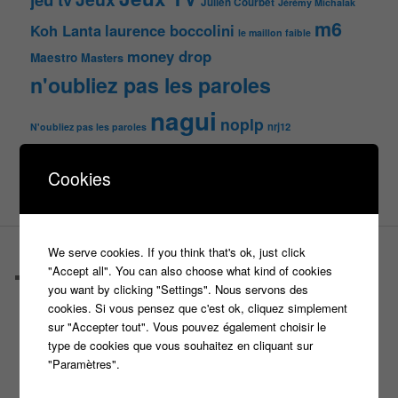
Julien Courbet
Jérémy Michalak
m6
Koh Lanta
laurence boccolini
le maillon faible
money drop
Maestro
Masters
n'oubliez pas les paroles
nagui
noplp
nrj12
N'oubliez pas les paroles
tf1
pékin express
Olivier Minne
révélation
TLMVPSP
Cookies
tournage
tv
W9
We serve cookies. If you think that's ok, just click
PAGES
"Accept all". You can also choose what kind of cookies
Castings
you want by clicking "Settings". Nous servons des
C’est quoi un casteur ?
cookies. Si vous pensez que c'est ok, cliquez simplement
C’est quoi un directeur de casting ?
sur "Accepter tout". Vous pouvez également choisir le
Harry
type de cookies que vous souhaitez en cliquant sur
Motus
"Paramètres".
Slam
C’est quoi un casting ?