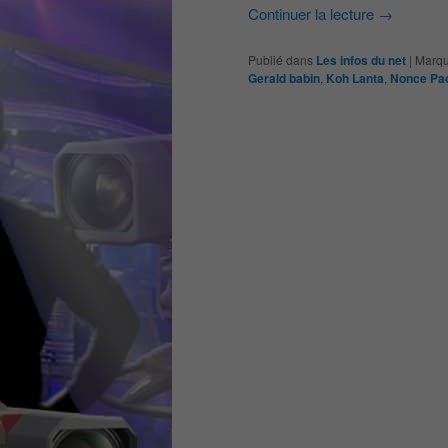
Continuer la lecture
→
Publié dans
Les infos du net
|
Marqu
Gerald babin
,
Koh Lanta
,
Nonce Pao