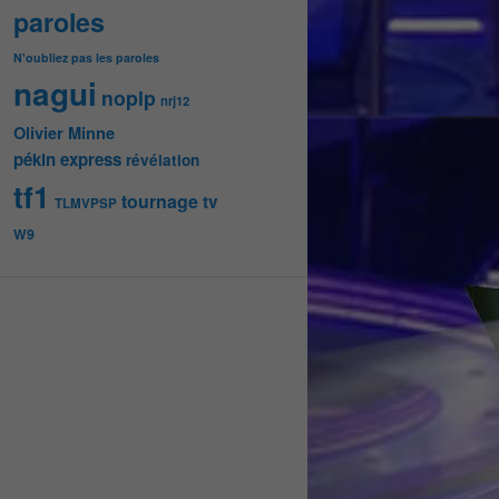
paroles
N'oubliez pas les paroles
nagui
noplp
nrj12
Olivier Minne
pékin express
révélation
tf1
tournage
tv
TLMVPSP
W9