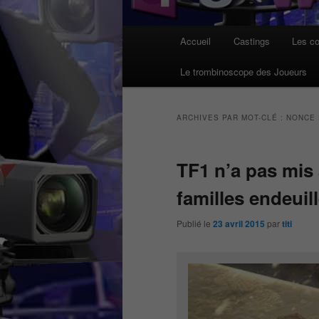
Menu
Accueil
Castings
Les co
principal
Le trombinoscope des Joueurs
ARCHIVES PAR MOT-CLÉ :
NONCE 
TF1 n’a pas mis 
familles endeuil
Publié le
23 avril 2015
par
titi