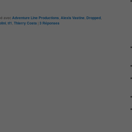
é avec
Adventure Line Productions
,
Alexis Vastine
,
Dropped
,
lini
,
tf1
,
Thierry Costa
|
3
Réponses