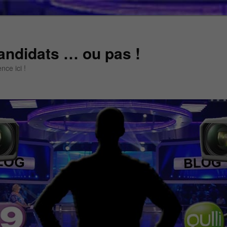
andidats … ou pas !
ce ici !