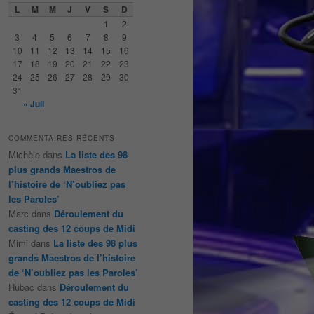
e
L
M
M
J
V
S
D
r
1
2
c
3
4
5
6
7
8
9
h
10
11
12
13
14
15
16
e
17
18
19
20
21
22
23
24
25
26
27
28
29
30
31
« Juil
COMMENTAIRES RÉCENTS
Michèle
dans
La liste des 98
plus grands Maestros de
l’histoire de ‘N’oubliez pas
les Paroles’
Marc
dans
Déroulement du
casting des 12 coups de Midi
Mimi
dans
La liste des 98 plus
grands Maestros de l’histoire
de ‘N’oubliez pas les Paroles’
Hubac
dans
Déroulement du
casting des 12 coups de Midi