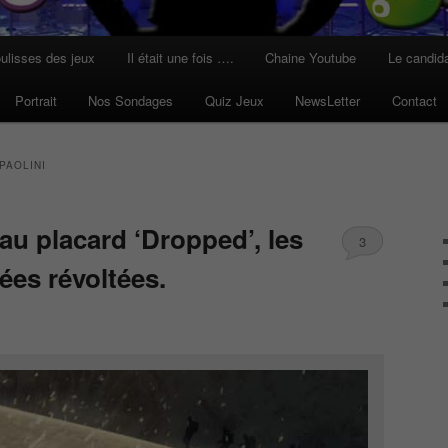
ulisses des jeux
Il était une fois ….
Chaine Youtube
Le candid
Portrait
Nos Sondages
Quiz Jeux
NewsLetter
Contact
PAOLINI
au placard ‘Dropped’, les
3
lées révoltées.