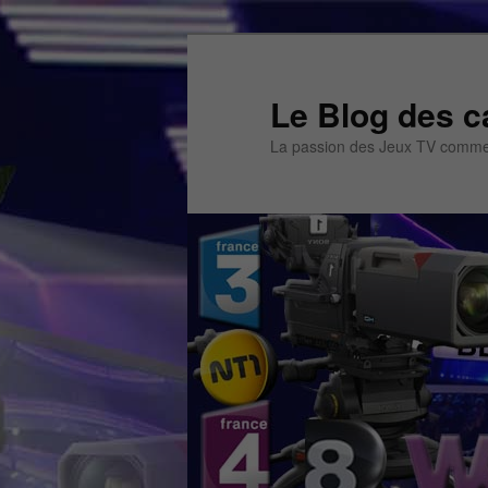
Aller
Aller
au
au
contenu
contenu
Le Blog des c
principal
secondaire
La passion des Jeux TV commen