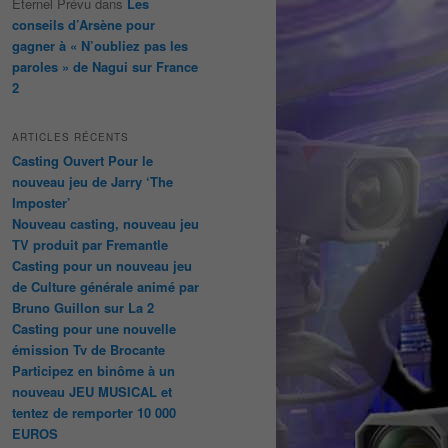
Éternel Prévu
dans
Les
conseils d’Arsène pour
gagner à « N’oubliez pas les
paroles » de Nagui sur France
2
ARTICLES RÉCENTS
Casting Ouvert Pour le
nouveau jeu de Jarry ‘The
Imposter’
Nouveau casting, nouveau jeu
TV produit par Fremantle
Casting pour un nouveau jeu
de Culture générale animé par
Bruno Guillon sur La 2
Casting pour une nouvelle
émission Tv de Brocante
Participez en binôme à un
nouveau JEU MUSICAL et
tentez de remporter 10 000
EUROS