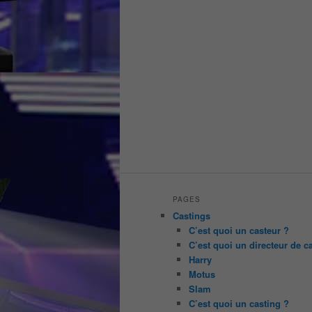
PAGES
Castings
C’est quoi un casteur ?
C’est quoi un directeur de c
Harry
Motus
Slam
C’est quoi un casting ?