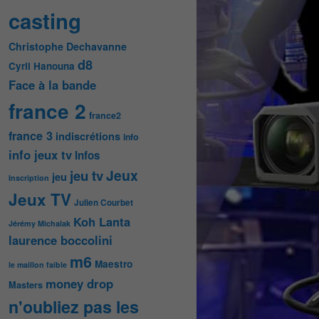
casting
Christophe Dechavanne
d8
Cyril Hanouna
Face à la bande
france 2
france2
france 3
indiscrétions
info
info jeux tv
Infos
Jeux
jeu tv
jeu
Inscription
Jeux TV
Julien Courbet
Koh Lanta
Jérémy Michalak
laurence boccolini
m6
Maestro
le maillon faible
money drop
Masters
n'oubliez pas les