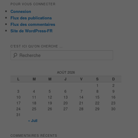
POUR VOUS CONNECTER
Connexion
Flux des publications
Flux des commentaires
Site de WordPress-FR
C’EST ICI QU’ON CHERCHE …
R
e
c
h
AOÛT 2026
e
L
M
M
J
V
S
D
r
1
2
c
3
4
5
6
7
8
9
h
10
11
12
13
14
15
16
e
17
18
19
20
21
22
23
24
25
26
27
28
29
30
31
« Juil
COMMENTAIRES RÉCENTS