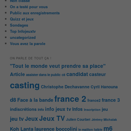
Non classé
On a testé pour vous
Public aux enregistrements
Quizz et jeux
Sondages
Top Infojeuxtv
uncategorized
Vous avez la parole
ON PARLE DE TOUT ÇA !
"Tout le monde veut prendre sa place"
candidat
Article
casteur
assister dans le public
c8
casting
Christophe Dechavanne
Cyril Hanouna
france 2
d8
Face à la bande
france 3
france2
info jeux tv
Infos
indiscrétions
jeu
info
Inscription
Jeux TV
Jeux
jeu tv
Julien Courbet
Jérémy Michalak
m6
Koh Lanta
laurence boccolini
le maillon faible