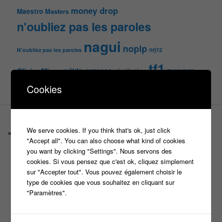
money drop
Maestro
Masters
n'oubliez pas les paroles
nagui
noplp
nrj12
N'oubliez pas les paroles
tf1
pékin express
Olivier Minne
révélation
TLMVPSP
tournage
tv
W9
Cookies
PAGES
We serve cookies. If you think that's ok, just click
Castings
"Accept all". You can also choose what kind of cookies
C’est quoi un casteur ?
you want by clicking "Settings". Nous servons des
C’est quoi un directeur de casting ?
cookies. Si vous pensez que c'est ok, cliquez simplement
Harry
sur "Accepter tout". Vous pouvez également choisir le
Motus
type de cookies que vous souhaitez en cliquant sur
Slam
"Paramètres".
C’est quoi un casting ?
Tous les castings
Les 12 coups de midi