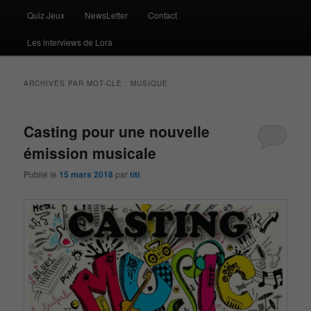
Quiz Jeux
NewsLetter
Contact
Les interviews de Lora
ARCHIVES PAR MOT-CLÉ :
MUSIQUE
Casting pour une nouvelle
émission musicale
Publié le
15 mars 2018
par
titi