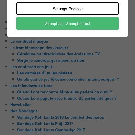
Les Z’Amours
Settings Reglage
N’oubliez Pas Les Paroles
Tout le monde veut prendre sa place
Chaine Youtube
Accept all - Accepter Tout
Contact
Il était une fois ….
Le candidat masqué
Le trombinoscope des Joueurs
Géraldine multirécidiviste des émissions TV
Serge le candidat qui a peur du noir.
Les coulisses des jeux
Les caméras d’un jeu plateau
Un plateau de jeu télévisé coûte cher, mais pourquoi ?
Les interviews de Lora
Quand Lora rencontre Aline elles parlent de quoi ?
Quand Lora papote avec Franck, ils parlent de quoi ?
NewsLetter
Nos Sondages
Sondage Koh Lanta 2018 Le combat des héros
Sondage Koh Lanta Fidji 2017
Sondage Koh Lanta Cambodge 2017