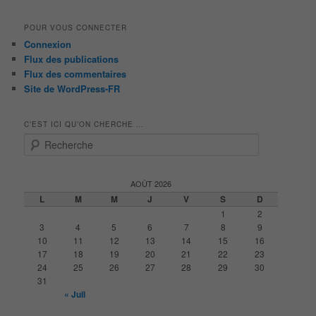
POUR VOUS CONNECTER
Connexion
Flux des publications
Flux des commentaires
Site de WordPress-FR
C’EST ICI QU’ON CHERCHE …
R
e
c
h
AOÛT 2026
e
L
M
M
J
V
S
D
r
1
2
c
3
4
5
6
7
8
9
h
10
11
12
13
14
15
16
e
17
18
19
20
21
22
23
24
25
26
27
28
29
30
31
« Juil