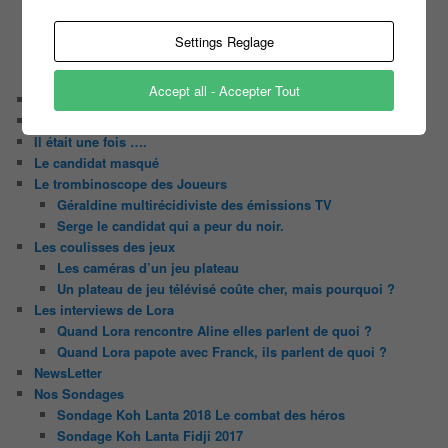
Les 12 coups de midi
Les Z’Amours
Settings Reglage
N’oubliez Pas Les Paroles
Tout le monde veut prendre sa place
Accept all - Accepter Tout
Chaine Youtube
Contact
Il était une fois ….
Le candidat masqué
Le trombinoscope des Joueurs
Géraldine multirécidiviste des émissions TV
Serge le candidat qui a peur du noir.
Les coulisses des jeux
Les caméras d’un jeu plateau
Un plateau de jeu télévisé coûte cher, mais pourquoi ?
Les interviews de Lora
Quand Lora rencontre Aline elles parlent de quoi ?
Quand Lora papote avec Franck, ils parlent de quoi ?
NewsLetter
Nos Sondages
Sondage Koh Lanta 2018 Le combat des héros
Sondage Koh Lanta Fidji 2017