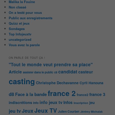
Malika la Fouine
Non classé
On a testé pour vous
Public aux enregistrements
Quizz et jeux
Sondages
Top Infojeuxtv
uncategorized
Vous avez la parole
ON PARLE DE TOUT ÇA !
"Tout le monde veut prendre sa place"
candidat
Article
casteur
assister dans le public
c8
casting
Christophe Dechavanne
Cyril Hanouna
france 2
d8
Face à la bande
france 3
france2
info jeux tv
Infos
indiscrétions
jeu
info
Inscription
Jeux TV
Jeux
jeu tv
Julien Courbet
Jérémy Michalak