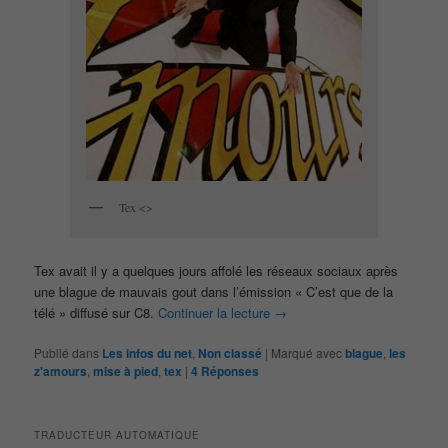
Tex <>
Tex avait il y a quelques jours affolé les réseaux sociaux après
une blague de mauvais gout dans l’émission « C’est que de la
télé » diffusé sur C8.
Continuer la lecture
→
Publié dans
Les infos du net
,
Non classé
|
Marqué avec
blague
,
les
z'amours
,
mise à pied
,
tex
|
4
Réponses
TRADUCTEUR AUTOMATIQUE