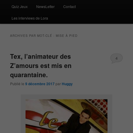
Quiz Jeux
NewsLetter
Contact
Les interviews de Lora
ARCHIVES PAR MOT-CLÉ :
MISE À PIED
Tex, l’animateur des
4
Z’amours est mis en
quarantaine.
Publié le
9 décembre 2017
par
Huggy