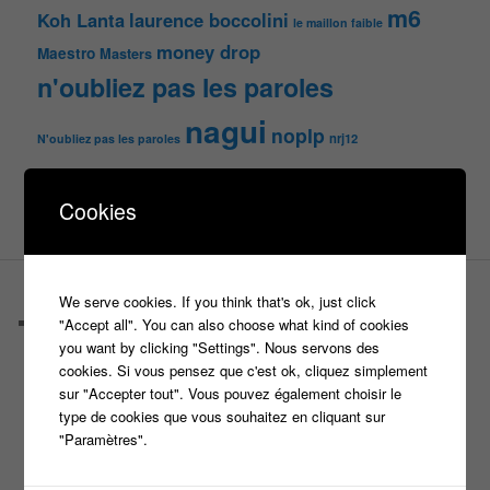
m6
Koh Lanta
laurence boccolini
le maillon faible
money drop
Maestro
Masters
n'oubliez pas les paroles
nagui
noplp
nrj12
N'oubliez pas les paroles
tf1
pékin express
Olivier Minne
révélation
TLMVPSP
Cookies
tournage
tv
W9
PAGES
We serve cookies. If you think that's ok, just click
Castings
"Accept all". You can also choose what kind of cookies
C’est quoi un casteur ?
you want by clicking "Settings". Nous servons des
C’est quoi un directeur de casting ?
cookies. Si vous pensez que c'est ok, cliquez simplement
Harry
sur "Accepter tout". Vous pouvez également choisir le
Motus
type de cookies que vous souhaitez en cliquant sur
Slam
"Paramètres".
C’est quoi un casting ?
Tous les castings