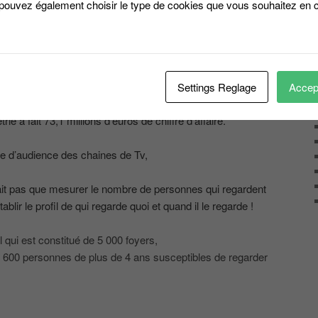
 pouvez également choisir le type de cookies que vous souhaitez en c
985 a l’arrivée dans le paysage audiovisuel,
e FM, privatisation d’Europe1, l’arrivée de Canal +, de la
Settings Reglage
Accept
ant pour mesurer les audiences. Car mesurer les audiences
e a fait 73,1 millions d’euros de chiffre d’affaire.
e d’audience des chaines de Tv,
ait pas que mesurer le nombre de personnes qui regardent
lir le profil de qui regarde quoi et quand il le regarde !
 qui est constitué de 5 000 foyers,
1 600 personnes de plus de 4 ans susceptibles de regarder