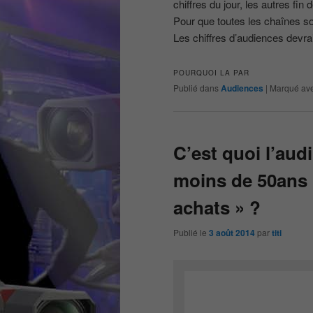
chiffres du jour, les autres fin 
Pour que toutes les chaînes soi
Les chiffres d’audiences devra
POURQUOI LA PAR
Publié dans
Audiences
|
Marqué av
C’est quoi l’aud
moins de 50ans
achats » ?
Publié le
3 août 2014
par
titi