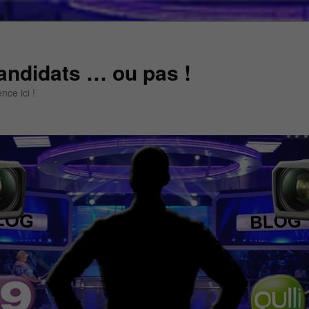
andidats … ou pas !
ce ici !