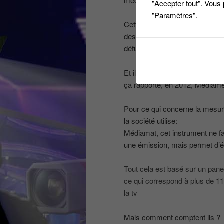
médiamétrie !
"Accepter tout". Vous
"Paramètres".
Cette société a été créée en 1
des nouvelles radios de la band
défunte Cinq, de la 6 …
Et il fallait un outil indépend
ça rapporte, en 2012, Médiamétri
Pour ce qui concerne la mesur
la société utilise:
Médiamat, cet instrument ne f
une émission, mais permet d’étab
Tout cela est basé sur un panel
ce qui correspond à plus de 1
la tv
Mais comment comptent ils ?