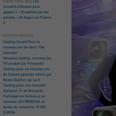
Éternel Prévu
dans
Les
conseils d’Arsène pour
gagner à « N’oubliez pas les
paroles » de Nagui sur France
2
ARTICLES RÉCENTS
Casting Ouvert Pour le
nouveau jeu de Jarry ‘The
Imposter’
Nouveau casting, nouveau jeu
TV produit par Fremantle
Casting pour un nouveau jeu
de Culture générale animé par
Bruno Guillon sur La 2
Casting pour une nouvelle
émission Tv de Brocante
Participez en binôme à un
nouveau JEU MUSICAL et
tentez de remporter 10 000
EUROS