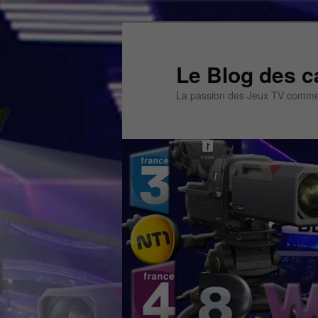
Aller
Aller
au
au
contenu
contenu
Le Blog des c
principal
secondaire
La passion des Jeux TV commen