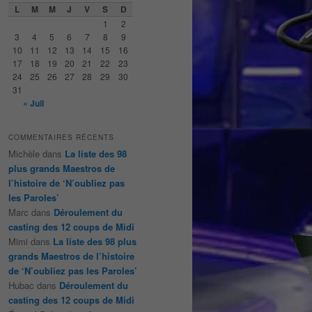
e
L
M
M
J
V
S
D
r
1
2
c
3
4
5
6
7
8
9
h
10
11
12
13
14
15
16
e
17
18
19
20
21
22
23
24
25
26
27
28
29
30
31
« Juil
COMMENTAIRES RÉCENTS
Michèle
dans
La liste des 98
plus grands Maestros de
l’histoire de ‘N’oubliez pas
les Paroles’
Marc
dans
Déroulement du
casting des 12 coups de Midi
Mimi
dans
La liste des 98 plus
grands Maestros de l’histoire
de ‘N’oubliez pas les Paroles’
Hubac
dans
Déroulement du
casting des 12 coups de Midi