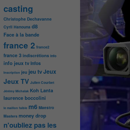
casting
Christophe Dechavanne
d8
Cyril Hanouna
Face à la bande
france 2
france2
france 3
indiscrétions
info
info jeux tv
Infos
Jeux
jeu tv
jeu
Inscription
Jeux TV
Julien Courbet
Koh Lanta
Jérémy Michalak
laurence boccolini
m6
Maestro
le maillon faible
money drop
Masters
n'oubliez pas les