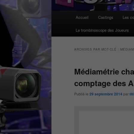
Menu
Accueil
Castings
Les co
principal
Le trombinoscope des Joueurs
ARCHIVES PAR MOT-CLÉ :
MÉDIAM
Médiamétrie ch
comptage des A
Publié le
29 septembre 2014
par
titi