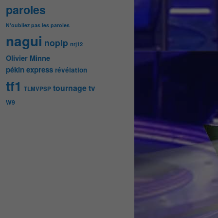
paroles
N'oubliez pas les paroles
nagui
noplp
nrj12
Olivier Minne
pékin express
révélation
tf1
tournage
tv
TLMVPSP
W9