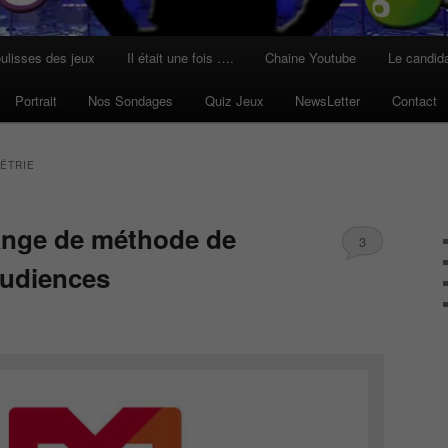
ulisses des jeux
Il était une fois ….
Chaine Youtube
Le candid
Portrait
Nos Sondages
Quiz Jeux
NewsLetter
Contact
ÉTRIE
ange de méthode de
3
udiences