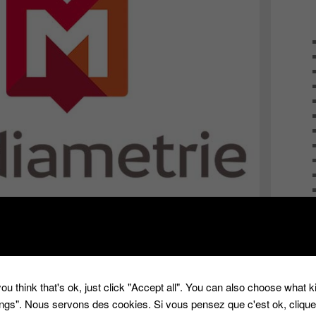
ce mais pas seulement
 impitoyable de la Télé, tous les patrons de chaîne, les
édias, publicitaires…et même nous, attendons les chiffres
ou think that's ok, just click "Accept all". You can also choose what 
la veille, et il n’y en a qu’un qui mesure, c’est
tings". Nous servons des cookies. Si vous pensez que c'est ok, cliqu