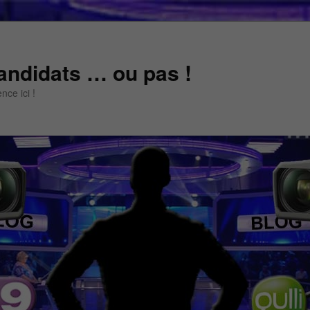
andidats … ou pas !
ce ici !