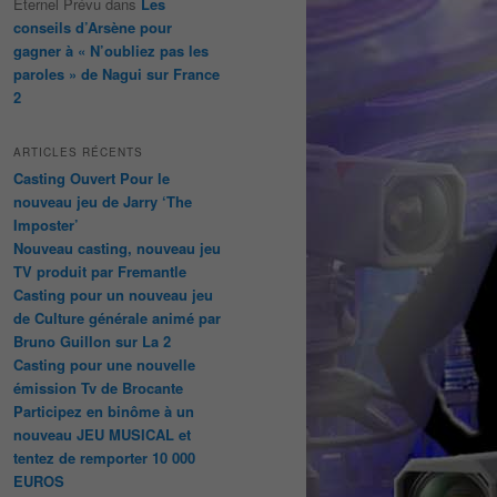
Éternel Prévu
dans
Les
conseils d’Arsène pour
gagner à « N’oubliez pas les
paroles » de Nagui sur France
2
ARTICLES RÉCENTS
Casting Ouvert Pour le
nouveau jeu de Jarry ‘The
Imposter’
Nouveau casting, nouveau jeu
TV produit par Fremantle
Casting pour un nouveau jeu
de Culture générale animé par
Bruno Guillon sur La 2
Casting pour une nouvelle
émission Tv de Brocante
Participez en binôme à un
nouveau JEU MUSICAL et
tentez de remporter 10 000
EUROS