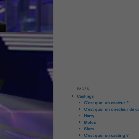
PAGES
Castings
C’est quoi un casteur ?
C’est quoi un directeur de c
Harry
Motus
Slam
C’est quoi un casting ?