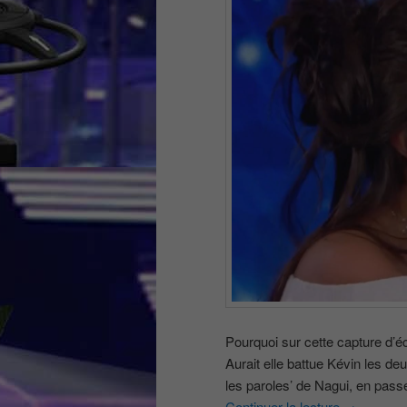
Pourquoi sur cette capture d’éc
Aurait elle battue Kévin les de
les paroles’ de Nagui, en pass
Continuer la lecture
→