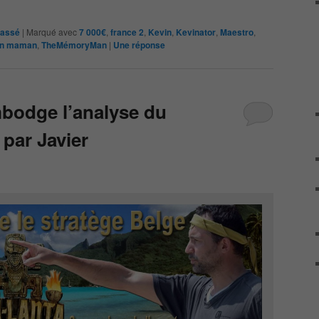
lassé
|
Marqué avec
7 000€
,
france 2
,
Kevin
,
Kevinator
,
Maestro
,
on maman
,
TheMémoryMan
|
Une
réponse
bodge l’analyse du
par Javier