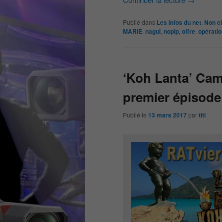
Publié dans
Les infos du net
,
Non c
MARIE
,
nagui
,
noplp
,
offre
,
opérati
‘Koh Lanta’ Cam
premier épisode 
Publié le
13 mars 2017
par
titi