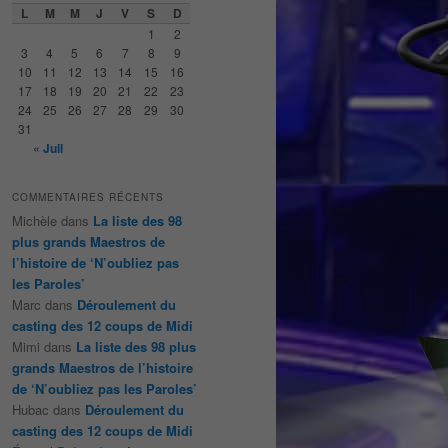
e
L
M
M
J
V
S
D
r
1
2
c
3
4
5
6
7
8
9
h
10
11
12
13
14
15
16
e
17
18
19
20
21
22
23
24
25
26
27
28
29
30
31
« Juil
COMMENTAIRES RÉCENTS
Michèle
dans
La liste des 98
plus grands Maestros de
l’histoire de ‘N’oubliez pas
les Paroles’
Marc
dans
Déroulement du
casting des 12 coups de Midi
Mimi
dans
La liste des 98 plus
grands Maestros de l’histoire
de ‘N’oubliez pas les Paroles’
Hubac
dans
Déroulement du
casting des 12 coups de Midi