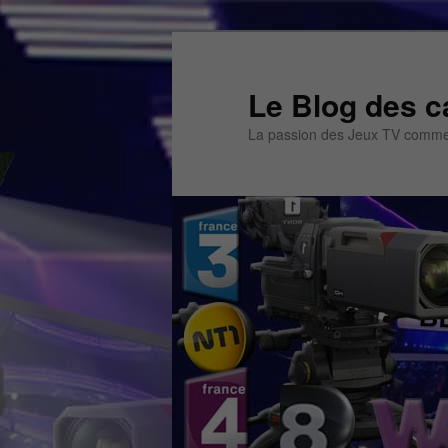
Aller
Aller
au
au
contenu
contenu
Le Blog des c
principal
secondaire
La passion des Jeux TV commen