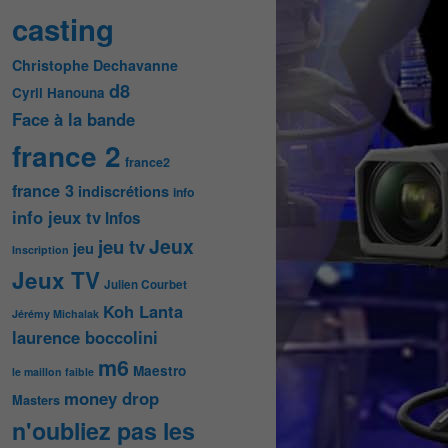
casting
Christophe Dechavanne
d8
Cyril Hanouna
Face à la bande
france 2
france2
france 3
indiscrétions
info
info jeux tv
Infos
Jeux
jeu tv
jeu
Inscription
Jeux TV
Julien Courbet
Koh Lanta
Jérémy Michalak
laurence boccolini
m6
Maestro
le maillon faible
money drop
Masters
n'oubliez pas les