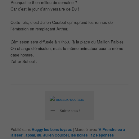
Pourquoi le 8 en milieu de semaine ?
Car c’est le jour d’anniversaire de D8 !
Cette fois, c’est Julien Courbet qui reprend les rennes de
l’émission en remplaçant Arthur.
L’émission sera diffusée à 17h50. (à la place du Maillon Faible)
On change d’émission, mais le même animateur pour la même
case horaire,
L’after School .
Suivez nous !
Publié dans
Huggy les bons tuyaux
|
Marqué avec
'A Prendre ou a
laisser'
,
apoal
,
d8
,
Julien Courbet
,
les boites
|
12
Réponses