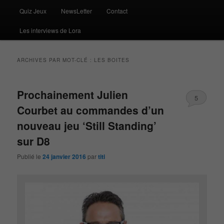
Quiz Jeux
NewsLetter
Contact
Les interviews de Lora
ARCHIVES PAR MOT-CLÉ :
LES BOITES
Prochainement Julien
5
Courbet au commandes d’un
nouveau jeu ‘Still Standing’
sur D8
Publié le
24 janvier 2016
par
titi