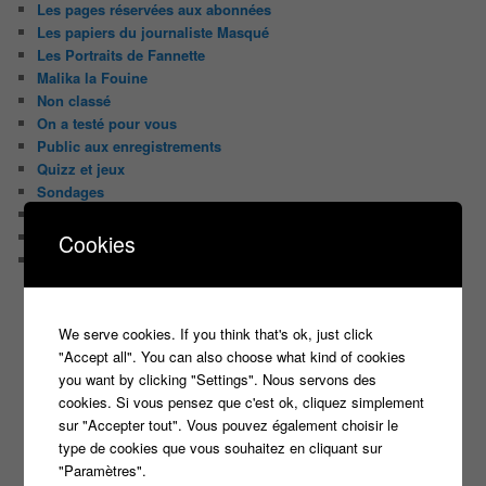
Les pages réservées aux abonnées
Les papiers du journaliste Masqué
Les Portraits de Fannette
Malika la Fouine
Non classé
On a testé pour vous
Public aux enregistrements
Quizz et jeux
Sondages
Top Infojeuxtv
uncategorized
Cookies
Vous avez la parole
ON PARLE DE TOUT ÇA !
We serve cookies. If you think that's ok, just click
"Tout le monde veut prendre sa place"
"Accept all". You can also choose what kind of cookies
candidat
Article
casteur
assister dans le public
c8
you want by clicking "Settings". Nous servons des
casting
cookies. Si vous pensez que c'est ok, cliquez simplement
Christophe Dechavanne
Cyril Hanouna
sur "Accepter tout". Vous pouvez également choisir le
type de cookies que vous souhaitez en cliquant sur
france 2
d8
Face à la bande
france 3
"Paramètres".
france2