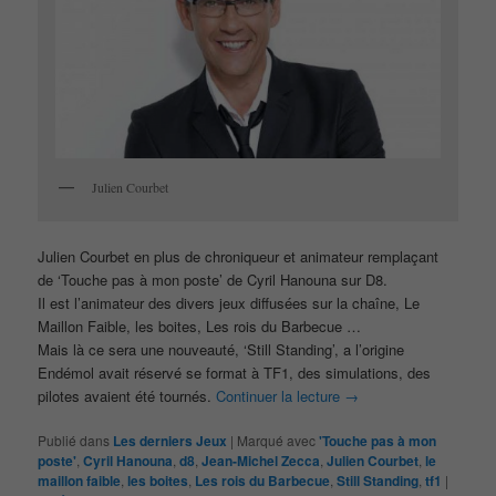
Julien Courbet
Julien Courbet en plus de chroniqueur et animateur remplaçant
de ‘Touche pas à mon poste’ de Cyril Hanouna sur D8.
Il est l’animateur des divers jeux diffusées sur la chaîne, Le
Maillon Faible, les boites, Les rois du Barbecue …
Mais là ce sera une nouveauté, ‘Still Standing’, a l’origine
Endémol avait réservé se format à TF1, des simulations, des
pilotes avaient été tournés.
Continuer la lecture
→
Publié dans
Les derniers Jeux
|
Marqué avec
'Touche pas à mon
poste'
,
Cyril Hanouna
,
d8
,
Jean-Michel Zecca
,
Julien Courbet
,
le
maillon faible
,
les boites
,
Les rois du Barbecue
,
Still Standing
,
tf1
|