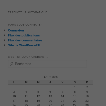
TRADUCTEUR AUTOMATIQUE
POUR VOUS CONNECTER
Connexion
Flux des publications
Flux des commentaires
Site de WordPress-FR
C’EST ICI QU’ON CHERCHE …
R
e
c
h
AOÛT 2026
e
L
M
M
J
V
S
D
r
1
2
c
3
4
5
6
7
8
9
h
10
11
12
13
14
15
16
e
17
18
19
20
21
22
23
24
25
26
27
28
29
30