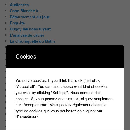
Audiences
Carte Blanche à …
Détournement du jour
Enquête
Huggy les bons tuyaux
L'analyse de Javier
La chroniquette du Matin
Le Candidat Masqué
Le Casteur Masqué !
Cookies
Le courrier des lecteurs
Le journal de bord du Blog
Les articles de Lora
Les derniers castings
We serve cookies. If you think that's ok, just click
Les derniers Jeux
"Accept all". You can also choose what kind of cookies
Les indiscrétions de la petite souris
you want by clicking "Settings". Nous servons des
Les infos du net
cookies. Si vous pensez que c'est ok, cliquez simplement
LES INTRIGUES DE MILADY
sur "Accepter tout". Vous pouvez également choisir le
Les pages du blog
type de cookies que vous souhaitez en cliquant sur
Les pages réservées aux abonnées
"Paramètres".
Les papiers du journaliste Masqué
Les Portraits de Fannette