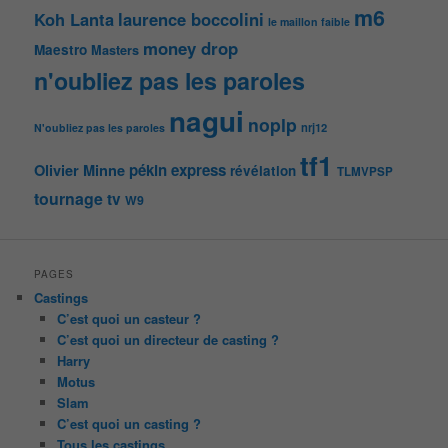
m6
Koh Lanta
laurence boccolini
le maillon faible
money drop
Maestro
Masters
n'oubliez pas les paroles
nagui
noplp
nrj12
N'oubliez pas les paroles
tf1
pékin express
Olivier Minne
révélation
TLMVPSP
tournage
tv
W9
PAGES
Castings
C’est quoi un casteur ?
C’est quoi un directeur de casting ?
Harry
Motus
Slam
C’est quoi un casting ?
Tous les castings