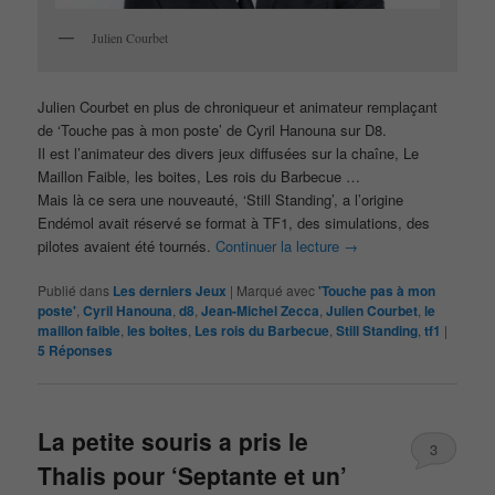
Julien Courbet
Julien Courbet en plus de chroniqueur et animateur remplaçant
de ‘Touche pas à mon poste’ de Cyril Hanouna sur D8.
Il est l’animateur des divers jeux diffusées sur la chaîne, Le
Maillon Faible, les boites, Les rois du Barbecue …
Mais là ce sera une nouveauté, ‘Still Standing’, a l’origine
Endémol avait réservé se format à TF1, des simulations, des
pilotes avaient été tournés.
Continuer la lecture
→
Publié dans
Les derniers Jeux
|
Marqué avec
'Touche pas à mon
poste'
,
Cyril Hanouna
,
d8
,
Jean-Michel Zecca
,
Julien Courbet
,
le
maillon faible
,
les boites
,
Les rois du Barbecue
,
Still Standing
,
tf1
|
5
Réponses
La petite souris a pris le
3
Thalis pour ‘Septante et un’