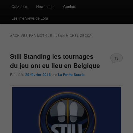
Quiz Jeux
NewsLetter
Contact
Les interviews de Lora
ARCHIVES PAR MOT-CLÉ :
JEAN-MICHEL ZECCA
Still Standing les tournages
13
du jeu ont eu lieu en Belgique
Publié le
29 février 2016
par
La Petite Souris