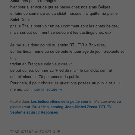
Salut mes petits fromages,
hier pour aller voir ce qui se passe chez nos amis Belges,
et faire concurrence au candidat masqué, j’ai quitté ma plaine
Saint Denis,
pris le Thalis pour voir un peu comment sont les chats belges,
mais surtout comment se déroulent les castings chez eux.
Je me suis donc pointé au studio RTL TVI à Bruxelles,
sur les lieux même où se déroule le tournage du jeu ‘Septante et
un’,
traduit en Français cela veut dire 71.
Le but du jeu, comme au ‘Pied du mur’, le candidat central
doit éliminer les 70 personnes du public.
Pour cela, il peut choisir les questions posées au public et à lui
même.
Continuer la lecture
→
Publié dans
Les indiscrétions de la petite souris
|
Marqué avec
au
pied du mur
,
Bruxelles
,
casting
,
Jean-Michel Zecca
,
RTL TVI
,
Septente et un
|
3
Réponses
TRADUCTEUR AUTOMATIQUE