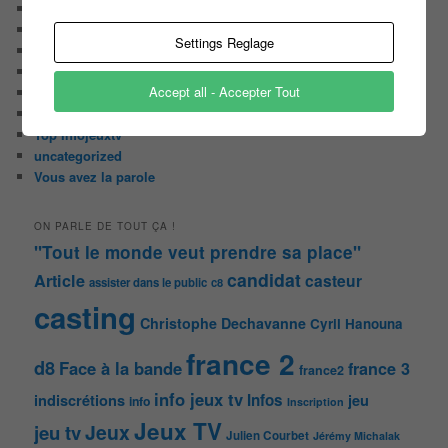
Malika la Fouine
Non classé
Settings Reglage
On a testé pour vous
Public aux enregistrements
Accept all - Accepter Tout
Quizz et jeux
Sondages
Top Infojeuxtv
uncategorized
Vous avez la parole
ON PARLE DE TOUT ÇA !
"Tout le monde veut prendre sa place"
candidat
Article
casteur
assister dans le public
c8
casting
Christophe Dechavanne
Cyril Hanouna
france 2
d8
Face à la bande
france 3
france2
info jeux tv
Infos
indiscrétions
jeu
info
Inscription
Jeux TV
Jeux
jeu tv
Julien Courbet
Jérémy Michalak