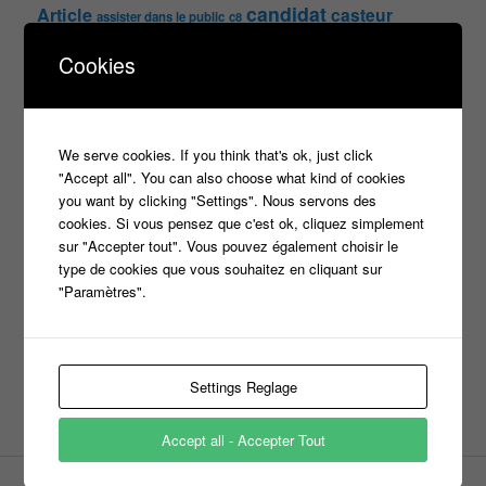
candidat
Article
casteur
assister dans le public
c8
casting
Cookies
Christophe Dechavanne
Cyril Hanouna
france 2
d8
Face à la bande
france 3
france2
info jeux tv
Infos
indiscrétions
jeu
info
Inscription
We serve cookies. If you think that's ok, just click
Jeux TV
Jeux
jeu tv
"Accept all". You can also choose what kind of cookies
Julien Courbet
Jérémy Michalak
you want by clicking "Settings". Nous servons des
m6
Koh Lanta
laurence boccolini
le maillon faible
cookies. Si vous pensez que c'est ok, cliquez simplement
sur "Accepter tout". Vous pouvez également choisir le
money drop
Maestro
Masters
type de cookies que vous souhaitez en cliquant sur
n'oubliez pas les paroles
"Paramètres".
nagui
noplp
nrj12
N'oubliez pas les paroles
tf1
pékin express
Olivier Minne
révélation
TLMVPSP
Settings Reglage
tournage
tv
W9
Accept all - Accepter Tout