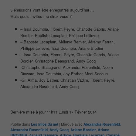
5 émissions vont être enregistrés aujourd’hui …
Mais quels invités me direz-vous ?
– Issa Doumbia, Florent Peyre, Charlotte Gabris, Ariane
Bordier, Baptiste Lecaplan, Philippe Lellièvre
– Baptiste Lecaplain, Mélanie Bernier, Jérémy Ferrari,
Philippe Lelièvre, Issa Doumbia, Ariane Brodier
– Issa Doumbia, Florent Peyre, Charlotte Gabris, Ariane
Bordier, Christophe Beaugrand, Andy Cocq
-Christophe Beaugrand, Alexandra Rosenfield, Noom
Diawara, Issa Doumbia, Joy Esther, Medi Sadoun
-Gil Alma, Joy Esther, Christian Vadim, Florent Peyre,
Alexandra Rosenfeld, Andy Cocq
Dernière mise à jour 11h11 Lundi 17 Février 2014
Publié dans
Les infos du net
|
Marqué avec
Alexandra Rosenfeld
,
Alexandra Rosenfield
,
Andy Cocq
,
Ariane Bordier
,
Ariane
BRODIER
,
Arnaud Tsamère
,
Article
,
Baptiste Lecaplan
,
Canapé