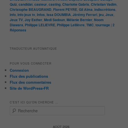
Quiz
,
candidat
,
casteur
,
casting
,
Charlotte Gabris
,
Christian Vadim
,
Christophe BEAUGRAND
,
Florent PEYRE
,
Gil Alma
,
indiscrétions
,
info
,
info jeux tv
,
Infos
,
Issa DOUMBIA
,
Jérémy Ferrari
,
jeu
,
Jeux
,
Jeux TV
,
Joy Esther
,
Medi Sadoun
,
Mélanie Bernier
,
Noom
Diawara
,
Philippe LELIEVRE
,
Philippe Lellièvre
,
TMC
,
tournage
|
2
Réponses
TRADUCTEUR AUTOMATIQUE
POUR VOUS CONNECTER
Connexion
Flux des publications
Flux des commentaires
Site de WordPress-FR
C’EST ICI QU’ON CHERCHE …
R
e
c
h
AOÛT 2026