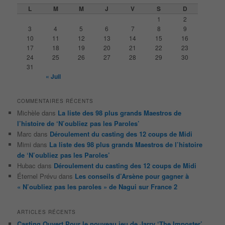
e
L
M
M
J
V
S
D
r
1
2
c
3
4
5
6
7
8
9
h
10
11
12
13
14
15
16
e
17
18
19
20
21
22
23
24
25
26
27
28
29
30
31
« Juil
COMMENTAIRES RÉCENTS
Michèle
dans
La liste des 98 plus grands Maestros de
l’histoire de ‘N’oubliez pas les Paroles’
Marc
dans
Déroulement du casting des 12 coups de Midi
Mimi
dans
La liste des 98 plus grands Maestros de l’histoire
de ‘N’oubliez pas les Paroles’
Hubac
dans
Déroulement du casting des 12 coups de Midi
Éternel Prévu
dans
Les conseils d’Arsène pour gagner à
« N’oubliez pas les paroles » de Nagui sur France 2
ARTICLES RÉCENTS
Casting Ouvert Pour le nouveau jeu de Jarry ‘The Imposter’