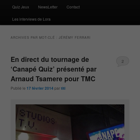
Quiz Jeux
NewsLetter
Contact
Les interviews de Lora
ARCHIVES PAR MOT-CLÉ :
JÉRÉMY FERRARI
En direct du tournage de
2
‘Canapé Quiz’ présenté par
Arnaud Tsamere pour TMC
Publié le
17 février 2014
par
titi