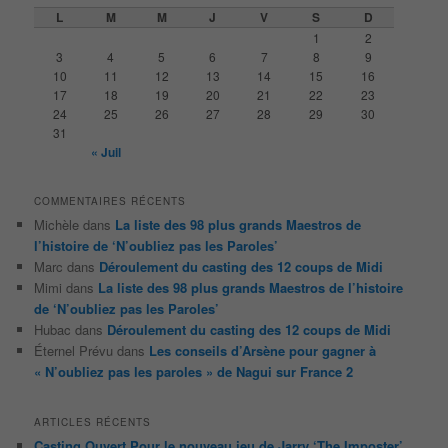
e
L
M
M
J
V
S
D
r
1
2
c
3
4
5
6
7
8
9
h
10
11
12
13
14
15
16
e
17
18
19
20
21
22
23
24
25
26
27
28
29
30
31
« Juil
COMMENTAIRES RÉCENTS
Michèle
dans
La liste des 98 plus grands Maestros de
l’histoire de ‘N’oubliez pas les Paroles’
Marc
dans
Déroulement du casting des 12 coups de Midi
Mimi
dans
La liste des 98 plus grands Maestros de l’histoire
de ‘N’oubliez pas les Paroles’
Hubac
dans
Déroulement du casting des 12 coups de Midi
Éternel Prévu
dans
Les conseils d’Arsène pour gagner à
« N’oubliez pas les paroles » de Nagui sur France 2
ARTICLES RÉCENTS
Casting Ouvert Pour le nouveau jeu de Jarry ‘The Imposter’