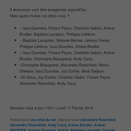
5 émissions vont être enregistrés aujourd’hui …
Mais quels invités me direz-vous ?
– Issa Doumbia, Florent Peyre, Charlotte Gabris, Ariane
Bordier, Baptiste Lecaplan, Philippe Lellièvre
– Baptiste Lecaplain, Mélanie Bernier, Jérémy Ferrari,
Philippe Lelièvre, Issa Doumbia, Ariane Brodier
– Issa Doumbia, Florent Peyre, Charlotte Gabris, Ariane
Bordier, Christophe Beaugrand, Andy Cocq
-Christophe Beaugrand, Alexandra Rosenfield, Noom
Diawara, Issa Doumbia, Joy Esther, Medi Sadoun
-Gil Alma, Joy Esther, Christian Vadim, Florent Peyre,
Alexandra Rosenfeld, Andy Cocq
Dernière mise à jour 11h11 Lundi 17 Février 2014
Publié dans
Les infos du net
|
Marqué avec
Alexandra Rosenfeld
,
Alexandra Rosenfield
,
Andy Cocq
,
Ariane Bordier
,
Ariane
BRODIER
,
Arnaud Tsamère
,
Article
,
Baptiste Lecaplan
,
Canapé