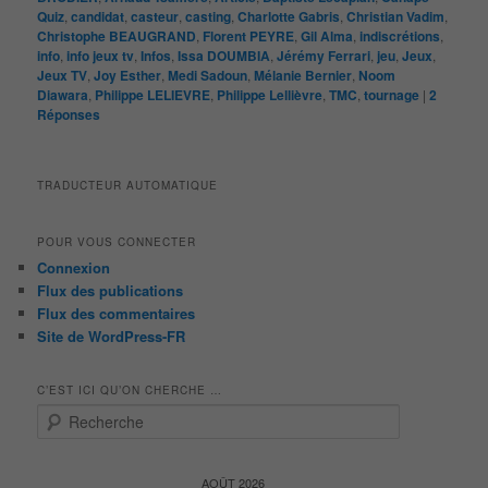
Quiz
,
candidat
,
casteur
,
casting
,
Charlotte Gabris
,
Christian Vadim
,
Christophe BEAUGRAND
,
Florent PEYRE
,
Gil Alma
,
indiscrétions
,
info
,
info jeux tv
,
Infos
,
Issa DOUMBIA
,
Jérémy Ferrari
,
jeu
,
Jeux
,
Jeux TV
,
Joy Esther
,
Medi Sadoun
,
Mélanie Bernier
,
Noom
Diawara
,
Philippe LELIEVRE
,
Philippe Lellièvre
,
TMC
,
tournage
|
2
Réponses
TRADUCTEUR AUTOMATIQUE
POUR VOUS CONNECTER
Connexion
Flux des publications
Flux des commentaires
Site de WordPress-FR
C’EST ICI QU’ON CHERCHE …
R
e
c
h
AOÛT 2026