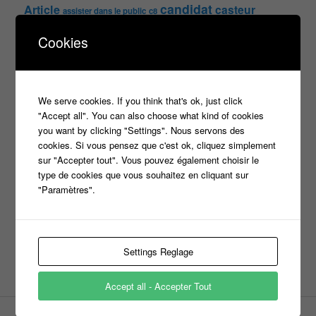
candidat
Article
casteur
assister dans le public
c8
casting
Cookies
Christophe Dechavanne
Cyril Hanouna
france 2
d8
Face à la bande
france 3
france2
info jeux tv
Infos
indiscrétions
jeu
info
Inscription
We serve cookies. If you think that's ok, just click
Jeux TV
Jeux
jeu tv
"Accept all". You can also choose what kind of cookies
Julien Courbet
Jérémy Michalak
you want by clicking "Settings". Nous servons des
m6
Koh Lanta
laurence boccolini
le maillon faible
cookies. Si vous pensez que c'est ok, cliquez simplement
sur "Accepter tout". Vous pouvez également choisir le
money drop
Maestro
Masters
type de cookies que vous souhaitez en cliquant sur
n'oubliez pas les paroles
"Paramètres".
nagui
noplp
nrj12
N'oubliez pas les paroles
tf1
pékin express
Olivier Minne
révélation
TLMVPSP
Settings Reglage
tournage
tv
W9
Accept all - Accepter Tout