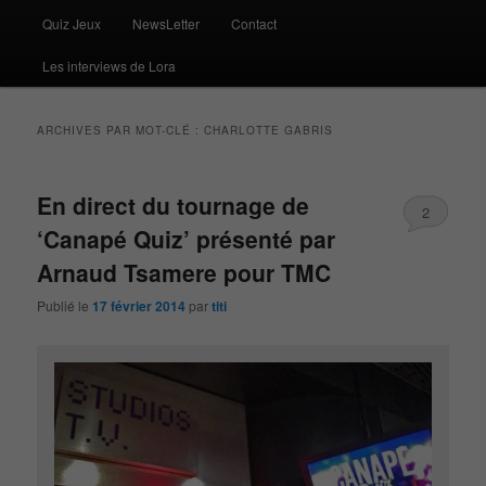
Quiz Jeux
NewsLetter
Contact
Les interviews de Lora
ARCHIVES PAR MOT-CLÉ :
CHARLOTTE GABRIS
En direct du tournage de
2
‘Canapé Quiz’ présenté par
Arnaud Tsamere pour TMC
Publié le
17 février 2014
par
titi