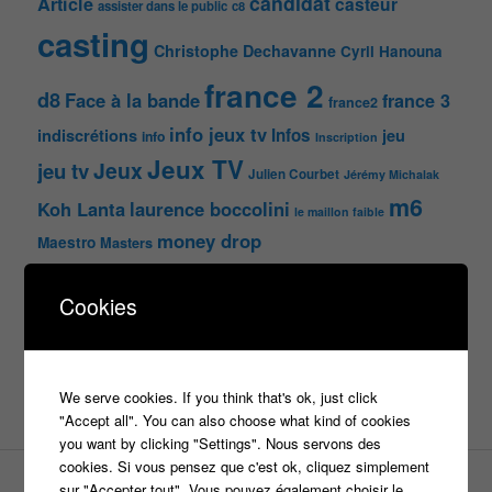
candidat
Article
casteur
assister dans le public
c8
casting
Christophe Dechavanne
Cyril Hanouna
france 2
d8
Face à la bande
france 3
france2
info jeux tv
Infos
indiscrétions
jeu
info
Inscription
Jeux TV
Jeux
jeu tv
Julien Courbet
Jérémy Michalak
m6
Koh Lanta
laurence boccolini
le maillon faible
money drop
Maestro
Masters
n'oubliez pas les paroles
Cookies
nagui
noplp
nrj12
N'oubliez pas les paroles
tf1
pékin express
Olivier Minne
révélation
TLMVPSP
We serve cookies. If you think that's ok, just click
tournage
tv
W9
"Accept all". You can also choose what kind of cookies
you want by clicking "Settings". Nous servons des
cookies. Si vous pensez que c'est ok, cliquez simplement
sur "Accepter tout". Vous pouvez également choisir le
PAGES