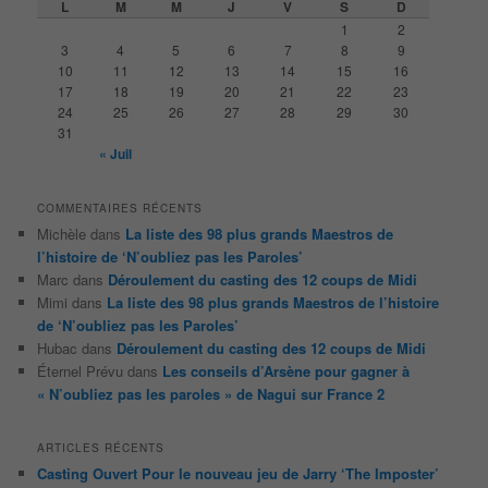
L
M
M
J
V
S
D
r
1
2
c
3
4
5
6
7
8
9
h
10
11
12
13
14
15
16
e
17
18
19
20
21
22
23
24
25
26
27
28
29
30
31
« Juil
COMMENTAIRES RÉCENTS
Michèle
dans
La liste des 98 plus grands Maestros de
l’histoire de ‘N’oubliez pas les Paroles’
Marc
dans
Déroulement du casting des 12 coups de Midi
Mimi
dans
La liste des 98 plus grands Maestros de l’histoire
de ‘N’oubliez pas les Paroles’
Hubac
dans
Déroulement du casting des 12 coups de Midi
Éternel Prévu
dans
Les conseils d’Arsène pour gagner à
« N’oubliez pas les paroles » de Nagui sur France 2
ARTICLES RÉCENTS
Casting Ouvert Pour le nouveau jeu de Jarry ‘The Imposter’