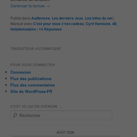
Continuer la lecture
→
Publié dans
Audiences
,
Les derniers Jeux
,
Les infos du net
|
Marqué avec
C'est pour nous c'est cadeau
,
Cyril Hanouna
,
d8
,
Hebdomadaire
|
14
Réponses
TRADUCTEUR AUTOMATIQUE
POUR VOUS CONNECTER
Connexion
Flux des publications
Flux des commentaires
Site de WordPress-FR
C’EST ICI QU’ON CHERCHE …
R
e
c
h
AOÛT 2026
e