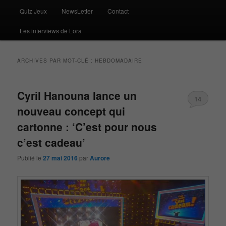
Quiz Jeux
NewsLetter
Contact
Les interviews de Lora
ARCHIVES PAR MOT-CLÉ :
HEBDOMADAIRE
Cyril Hanouna lance un
14
nouveau concept qui
cartonne : ‘C’est pour nous
c’est cadeau’
Publié le
27 mai 2016
par
Aurore