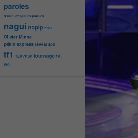
paroles
N'oubliez pas les paroles
nagui
noplp
nrj12
Olivier Minne
pékin express
révélation
tf1
tournage
tv
TLMVPSP
W9