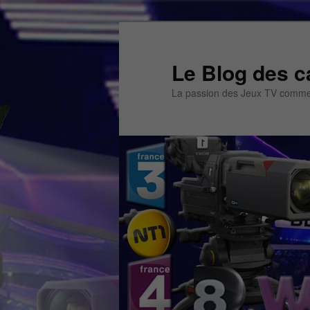
Aller
Aller
au
au
contenu
contenu
Le Blog des c
principal
secondaire
La passion des Jeux TV commen