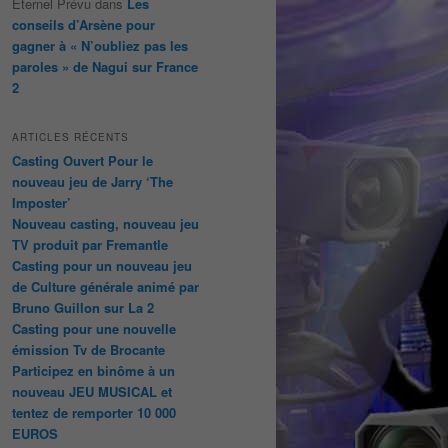
Éternel Prévu
dans
Les
conseils d’Arsène pour
gagner à « N’oubliez pas les
paroles » de Nagui sur France
2
ARTICLES RÉCENTS
Casting Ouvert Pour le
nouveau jeu de Jarry ‘The
Imposter’
Nouveau casting, nouveau jeu
TV produit par Fremantle
Casting pour un nouveau jeu
de Culture générale animé par
Bruno Guillon sur La 2
Casting pour une nouvelle
émission Tv de Brocante
Participez en binôme à un
nouveau JEU MUSICAL et
tentez de remporter 10 000
EUROS