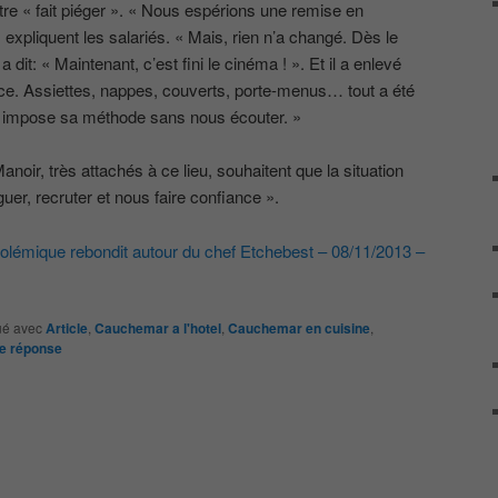
être « fait piéger ». « Nous espérions une remise en
expliquent les salariés. « Mais, rien n’a changé. Dès le
 dit: « Maintenant, c’est fini le cinéma ! ». Et il a enlevé
lace. Assiettes, nappes, couverts, porte-menus… tout a été
l impose sa méthode sans nous écouter. »
noir, très attachés à ce lieu, souhaitent que la situation
éguer, recruter et nous faire confiance ».
polémique rebondit autour du chef Etchebest – 08/11/2013 –
é avec
Article
,
Cauchemar a l'hotel
,
Cauchemar en cuisine
,
e
réponse