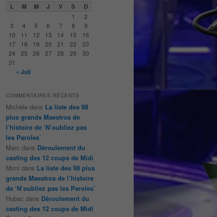
e
L
M
M
J
V
S
D
r
1
2
c
3
4
5
6
7
8
9
h
10
11
12
13
14
15
16
e
17
18
19
20
21
22
23
24
25
26
27
28
29
30
31
« Juil
COMMENTAIRES RÉCENTS
Michèle
dans
La liste des 98
plus grands Maestros de
l’histoire de ‘N’oubliez pas
les Paroles’
Marc
dans
Déroulement du
casting des 12 coups de Midi
Mimi
dans
La liste des 98 plus
grands Maestros de l’histoire
de ‘N’oubliez pas les Paroles’
Hubac
dans
Déroulement du
casting des 12 coups de Midi