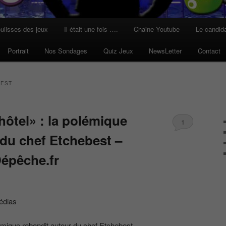
ulisses des jeux
Il était une fois ….
Chaine Youtube
Le candid
Portrait
Nos Sondages
Quiz Jeux
NewsLetter
Contact
BEST
hôtel» : la polémique
1
 du chef Etchebest –
Dépêche.fr
édias
émique rebondit autour du chef Etchebest