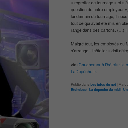
« regretter ce tournage » et s’
question de notre employeur », 
lendemain du tournage, il nous a
tout ce qui avait été mis en p
rangé dans des cartons. (…) I
Malgré tout, les employés du Ma
s’arrange : l’hôtelier « doit dél
via
«Cauchemar à l’hôtel» : la 
LaDépêche.fr
.
Publié dans
Les infos du net
|
Marqu
Etchebest
,
La dépéche du midi
|
Un