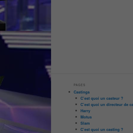
PAGES
Castings
C’est quoi un casteur ?
C’est quoi un directeur de c
Harry
Motus
Slam
C’est quoi un casting ?