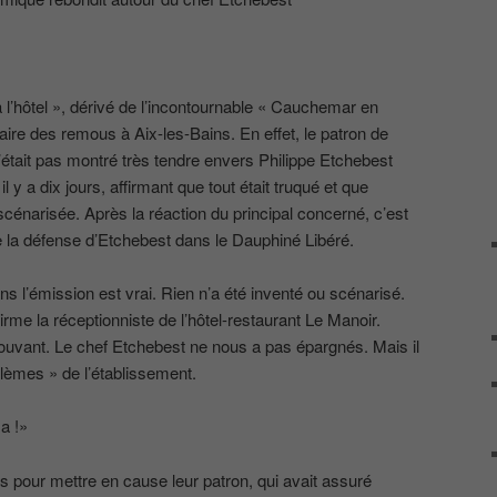
l’hôtel », dérivé de l’incontournable « Cauchemar en
aire des remous à Aix-les-Bains. En effet, le patron de
’était pas montré très tendre envers Philippe Etchebest
il y a dix jours, affirmant que tout était truqué et que
 scénarisée. Après la réaction du principal concerné, c’est
e la défense d’Etchebest dans le Dauphiné Libéré.
s l’émission est vrai. Rien n’a été inventé ou scénarisé.
irme la réceptionniste de l’hôtel-restaurant Le Manoir.
rouvant. Le chef Etchebest ne nous a pas épargnés. Mais il
blèmes » de l’établissement.
a !»
 pour mettre en cause leur patron, qui avait assuré