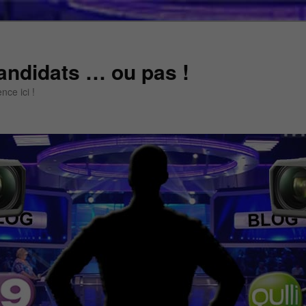
andidats … ou pas !
ce ici !