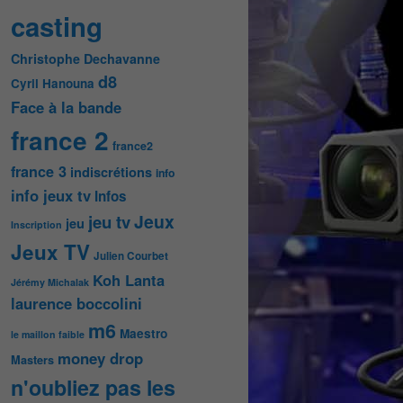
casting
Christophe Dechavanne
d8
Cyril Hanouna
Face à la bande
france 2
france2
france 3
indiscrétions
info
info jeux tv
Infos
Jeux
jeu tv
jeu
Inscription
Jeux TV
Julien Courbet
Koh Lanta
Jérémy Michalak
laurence boccolini
m6
Maestro
le maillon faible
money drop
Masters
n'oubliez pas les