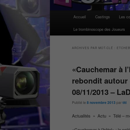
Menu
Accueil
Castings
Les co
principal
Le trombinoscope des Joueurs
ARCHIVES PAR MOT-CLÉ :
ETCHE
«Cauchemar à l’
rebondit autour
08/11/2013 – La
Publié le
8 novembre 2013
par
titi
Actualités » Actu » Télé – m
«Cauchemar à l’hôtel» : la pol